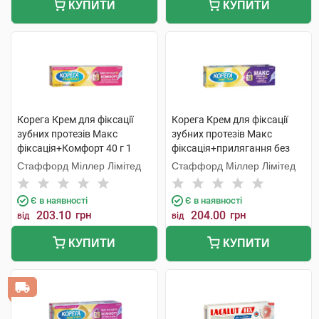
КУПИТИ
КУПИТИ
Корега Крем для фіксації
Корега Крем для фіксації
зубних протезів Макс
зубних протезів Макс
фіксація+Комфорт 40 г 1
фіксація+прилягання без
туба
смаку 40 мл 1 туба
Стаффорд Міллер Лімітед
Стаффорд Міллер Лімітед
Є в наявності
Є в наявності
203.10
грн
204.00
грн
від
від
КУПИТИ
КУПИТИ