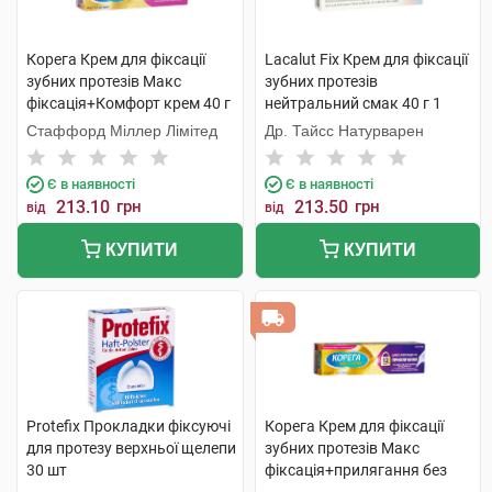
Корега Крем для фіксації
Lacalut Fix Крем для фіксації
зубних протезів Макс
зубних протезів
фіксація+Комфорт крем 40 г
нейтральний смак 40 г 1
1 туба
туба
Стаффорд Міллер Лімітед
Др. Тайсс Натурварен
Є в наявності
Є в наявності
213.10
грн
213.50
грн
від
від
КУПИТИ
КУПИТИ
Protefix Прокладки фіксуючі
Корега Крем для фіксації
для протезу верхньої щелепи
зубних протезів Макс
30 шт
фіксація+прилягання без