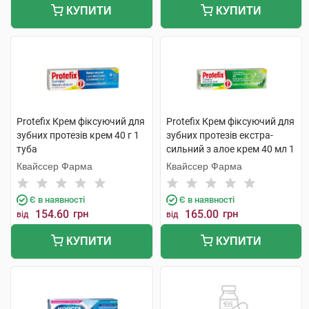
КУПИТИ
КУПИТИ
Protefix Крем фіксуючий для
Protefix Крем фіксуючий для
зубних протезів крем 40 г 1
зубних протезів екстра-
туба
сильний з алое крем 40 мл 1
туба
Квайссер Фарма
Квайссер Фарма
Є в наявності
Є в наявності
154.60
грн
165.00
грн
від
від
КУПИТИ
КУПИТИ