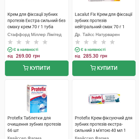
Крем для фіксації зубних
Lacalut Fix Крем для фіксації
протезів Екстра сильний без
зубних протезів
смаку крем 70 г 1 туба
нейтральний смак 70 г 1
туба
Стаффорд Міллер Лімітед
Др. Тайсс Натурварен
Є в наявності
Є в наявності
269.00
грн
285.30
грн
від
від
КУПИТИ
КУПИТИ
Protefix Таблетки для
Protefix Крем фіксуючий для
очищення зубних протезів
зубних протезів екстра-
66 шт
сильний з м'ятою 40 мл 1
туба
Квайссер Фарма
Квайссер Фарма