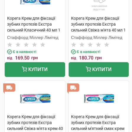
Корега Крем для фіксації
Корега Крем для фіксації
зубних протезів Екстра
зубних протезів Екстра
сильний Класичний 40 мл 1
сильний Свіжа м'ята 40 мл 1
туба
туба
Стаффорд Міллер Лімітед
Стаффорд Міллер Лімітед
Є в наявності
Є в наявності
169.50
грн
180.70
грн
від
від
КУПИТИ
КУПИТИ
Корега Крем для фіксації
Корега Крем для фіксації
зубних протезів Екстра
зубних протезів Екстра
сильний Свіжа м'ята крем 40
сильний м'ятний смак крем