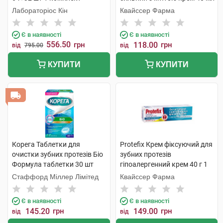
1 туба
Лабораторіос Кін
Квайссер Фарма
Є в наявності
Є в наявності
556.50
грн
118.00
грн
від
795.00
від
КУПИТИ
КУПИТИ
Корега Таблетки для
Protefix Крем фіксуючий для
очистки зубних протезів Біо
зубних протезів
Формула таблетки 30 шт
гіпоалергенний крем 40 г 1
туба
Стаффорд Міллер Лімітед
Квайссер Фарма
Є в наявності
Є в наявності
145.20
грн
149.00
грн
від
від