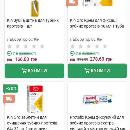
Kin Зубна щітка для зубних
Kin Oro Крем для фіксації
протезів 1 шт
зубних протезів 40 мл 1 туба
Лабораторіос Кін
Лабораторіос Кін
Є в наявності
Є в наявності
278.60
166.00
грн
грн
від
від
398.00
КУПИТИ
КУПИТИ
−30%
Kin Oro Таблетки для
Protefix Крем фіксуючий для
очищення зубних протезів
зубних протезів екстра-
64+32 шт 1 комплект
сильний з м'ятою крем 40 мл