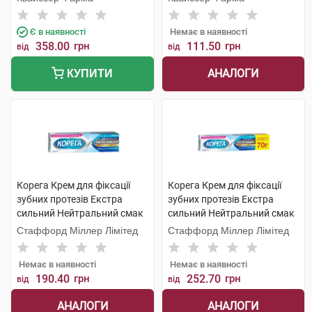
Є в наявності
Немає в наявності
358.00
грн
111.50
грн
від
від
АНАЛОГИ
КУПИТИ
Корега Крем для фіксації
Корега Крем для фіксації
зубних протезів Екстра
зубних протезів Екстра
сильний Нейтральний смак
сильний Нейтральний смак
40 мл 1 туба
70 мл 1 туба
Стаффорд Міллер Лімітед
Стаффорд Міллер Лімітед
Немає в наявності
Немає в наявності
190.40
грн
252.70
грн
від
від
АНАЛОГИ
АНАЛОГИ