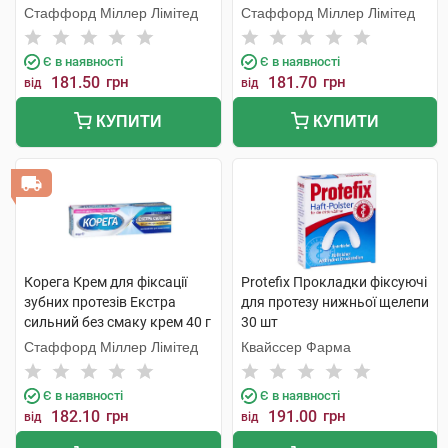
мл 1 туба
40 г 1 туба
Стаффорд Міллер Лімітед
Стаффорд Міллер Лімітед
Є в наявності
Є в наявності
181.50
грн
181.70
грн
від
від
КУПИТИ
КУПИТИ
Корега Крем для фіксації
Protefix Прокладки фіксуючі
зубних протезів Екстра
для протезу нижньої щелепи
сильний без смаку крем 40 г
30 шт
1 туба
Стаффорд Міллер Лімітед
Квайссер Фарма
Є в наявності
Є в наявності
182.10
грн
191.00
грн
від
від