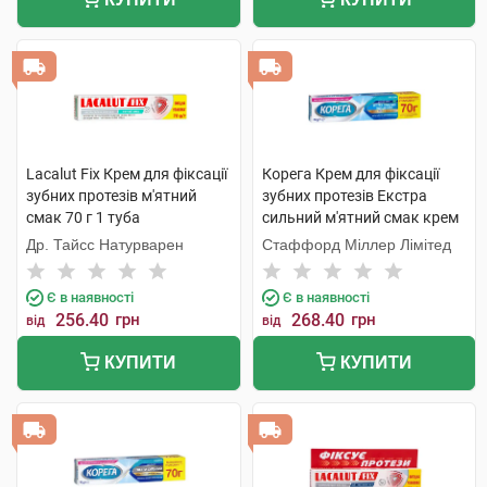
Lacalut Fix Крем для фіксації
Корега Крем для фіксації
зубних протезів м'ятний
зубних протезів Екстра
смак 70 г 1 туба
сильний м'ятний смак крем
70 г 1 шт
Др. Тайсс Натурварен
Стаффорд Міллер Лімітед
Є в наявності
Є в наявності
256.40
грн
268.40
грн
від
від
КУПИТИ
КУПИТИ