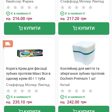
смаку крем 40 мл 1 туба
Квайссер Фарма
Стаффорд Міллер Лімітед
Є в наявності
Є в наявності
216.00
грн
217.20
грн
від
від
КУПИТИ
КУПИТИ
Корега Крем для фіксації
Контейнер для миття та
зубних протезів Макс Все в
зберігання зубних протезів
одному крем 40 г 1 туба
Dochem Premium 1 шт
Стаффорд Міллер Лімітед
Китай
Є в наявності
Є в наявності
235.10
грн
242.00
грн
від
від
КУПИТИ
КУПИТИ