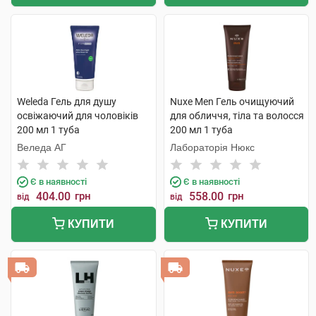
Weleda Гель для душу
Nuxe Men Гель очищуючий
освіжаючий для чоловіків
для обличчя, тіла та волосся
200 мл 1 туба
200 мл 1 туба
Веледа АГ
Лабораторія Нюкс
Є в наявності
Є в наявності
404.00
грн
558.00
грн
від
від
КУПИТИ
КУПИТИ