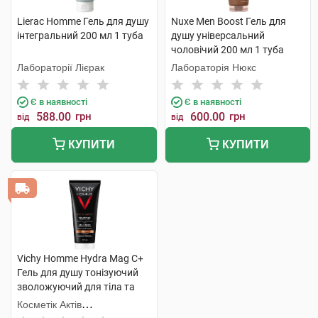
Lierac Homme Гель для душу
Nuxe Men Boost Гель для
інтегральний 200 мл 1 туба
душу універсальний
чоловічий 200 мл 1 туба
Лабораторії Лієрак
Лабораторія Нюкс
Є в наявності
Є в наявності
588.00
грн
600.00
грн
від
від
КУПИТИ
КУПИТИ
Vichy Homme Hydra Mag C+
Гель для душу тонізуючий
зволожуючий для тіла та
волосся 200 мл 1 туба
Косметік Актів