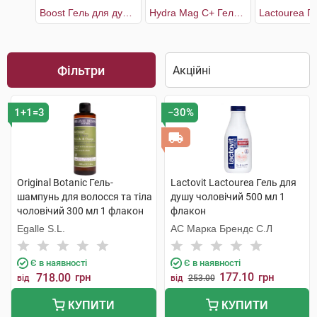
Boost Гель для душу універсальний чоловічий
Hydra Mag C+ Гель для душу тонізуючий зволожуючий для тіла та волосся
Фільтри
1+1=3
−30%
Original Botanic Гель-
Lactovit Lactourea Гель для
шампунь для волосся та тіла
душу чоловічий 500 мл 1
чоловічий 300 мл 1 флакон
флакон
Egalle S.L.
АС Марка Брендс С.Л
Є в наявності
Є в наявності
177.10
718.00
грн
грн
від
від
253.00
КУПИТИ
КУПИТИ