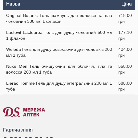
Назва
Ціна
Original Botanic Гель-шампунь для волосся та тіла
718.00
чоловічий 300 мл 1 флакон
грн
Lactovit Lactourea Гель для душу чоловічий 500 мл
177.10
1 флакон
грн
Weleda Гель для душу освіжаючий для чоловіків 200
404.00
мл 1 туба
грн
Nuxe Men Гель очищуючий для обличчя, тіла та
558.00
волосся 200 мл 1 туба
грн
Lierac Homme Гель для душу інтегральний 200 мл 1
588.00
туба
грн
Гаряча лінія