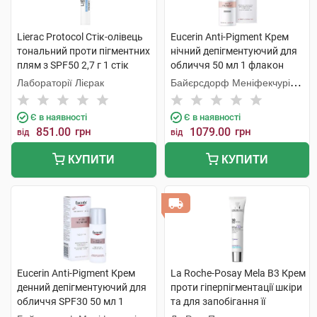
Lierac Protocol Стік-олівець
Eucerin Anti-Pigment Крем
тональний проти пігментних
нічний депігментуючий для
плям з SPF50 2,7 г 1 стік
обличчя 50 мл 1 флакон
Лабораторії Лієрак
Байєрсдорф Меніфекчурінг
Познань
Є в наявності
Є в наявності
851.00
грн
1079.00
грн
від
від
КУПИТИ
КУПИТИ
Eucerin Anti-Pigment Крем
La Roche-Posay Mela B3 Крем
денний депігментуючий для
проти гіперпігментації шкіри
обличчя SPF30 50 мл 1
та для запобігання її
флакон
повторній появі SPF30 40 мл