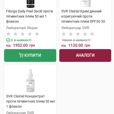
Filorga Daily Peel Засіб проти
SVR Clairial Крем денний
пігментних плям 50 мл 1
коригуючий проти
флакон
пігментних плям SPF30 30
мл 1 флакон
Лабораторії Лієрак
Ляборатуар SVR
Є в наявності
Немає в наявності
1952.00
грн
1120.00
грн
від
від
АНАЛОГИ
КУПИТИ
SVR Clairial Концентрат
проти пігментних плям 30 мл
1 флакон
Ляборатуар SVR