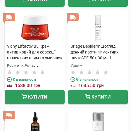
Vichy Liftactiv В3 Крем
Uriage Depiderm Догляд
антивіковий для корекції
денний проти пігментних
пігментних плям та зморшок
плям SPF-50+ 30 мл 1
SPF50 50 мл 1 банка
флакон
Косметік Актів
Урьяж
Інтернаціональ
Є в наявності
Є в наявності
1588.00
грн
1645.50
грн
від
від
КУПИТИ
КУПИТИ