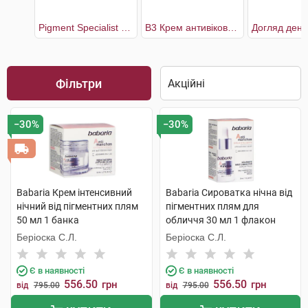
Pigment Specialist B3 Крем антивіковий для корекції пігментних плям у зоні навколо очей SPF50+
В3 Крем антивіковий для корекції пігментних плям та зморшок SPF50
Фільтри
−30%
−30%
Babaria Крем інтенсивний
Babaria Сироватка нічна від
нічний від пігментних плям
пігментних плям для
50 мл 1 банка
обличчя 30 мл 1 флакон
Беріоска С.Л.
Беріоска С.Л.
Є в наявності
Є в наявності
556.50
556.50
грн
грн
від
795.00
від
795.00