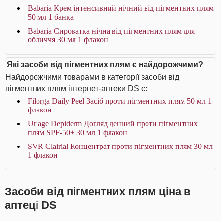
Babaria Крем інтенсивний нічний від пігментних плям
50 мл 1 банка
Babaria Сироватка нічна від пігментних плям для
обличчя 30 мл 1 флакон
Які засоби від пігментних плям є найдорожчими?
Найдорожчими товарами в категорії засоби від
пігментних плям інтернет-аптеки DS є:
Filorga Daily Peel Засіб проти пігментних плям 50 мл 1
флакон
Uriage Depiderm Догляд денний проти пігментних
плям SPF-50+ 30 мл 1 флакон
SVR Clairial Концентрат проти пігментних плям 30 мл
1 флакон
Засоби від пігментних плям ціна в
аптеці DS