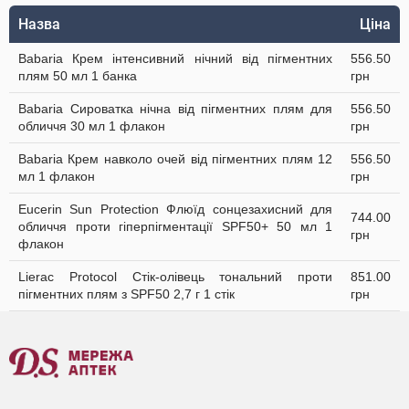
Назва
Ціна
Babaria Крем інтенсивний нічний від пігментних
556.50
плям 50 мл 1 банка
грн
Babaria Сироватка нічна від пігментних плям для
556.50
обличчя 30 мл 1 флакон
грн
Babaria Крем навколо очей від пігментних плям 12
556.50
мл 1 флакон
грн
Eucerin Sun Protection Флюїд сонцезахисний для
744.00
обличчя проти гіперпігментації SPF50+ 50 мл 1
грн
флакон
Lierac Protocol Стік-олівець тональний проти
851.00
пігментних плям з SPF50 2,7 г 1 стік
грн