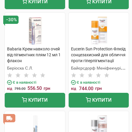
КУПИТИ
КУПИТИ
−30%
Babaria Крем навколо очей
Eucerin Sun Protection Флюїд
від пігментних плям 12 мл 1
сонцезахисний для обличчя
флакон
проти гіперпігментації
SPF50+ 50 мл 1 флакон
Беріоска С.Л.
Байєрсдорф Меніфекчурінг
Познань
Є в наявності
Є в наявності
556.50
грн
744.00
грн
від
795.00
від
КУПИТИ
КУПИТИ