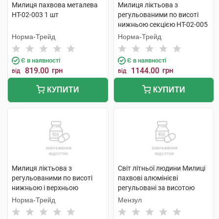
Милиця пахвова металева
Милиця ліктьова з
НТ-02-003 1 шт
регульованими по висоті
нижньою секцією НТ-02-005
1 шт
Норма-Трейд
Норма-Трейд
Є в наявності
Є в наявності
819.00
грн
1144.00
грн
від
від
КУПИТИ
КУПИТИ
Милиця ліктьова з
Світ літньої людини Милиці
регульованими по висоті
пахвові алюмінієві
нижньою і верхньою
регульовані за висотою
секціями НТ-02-008 1 шт
двостійкові з м'якими
Норма-Трейд
Мензул
опорами розмір M
KJT906BM 1 пара