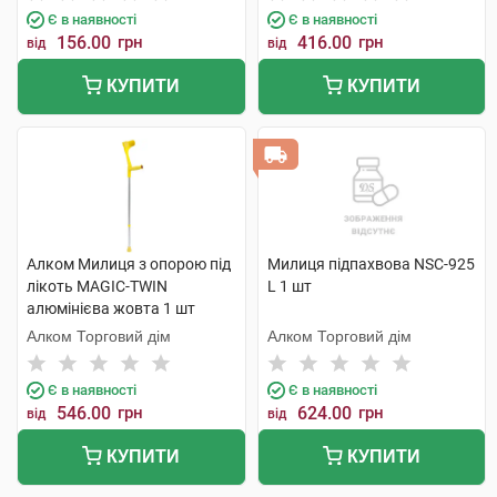
Є в наявності
Є в наявності
156.00
грн
416.00
грн
від
від
КУПИТИ
КУПИТИ
Алком Милиця з опорою під
Милиця підпахвова NSC-925
лікоть MAGIC-TWIN
L 1 шт
алюмінієва жовта 1 шт
Алком Торговий дім
Алком Торговий дім
Є в наявності
Є в наявності
546.00
грн
624.00
грн
від
від
КУПИТИ
КУПИТИ