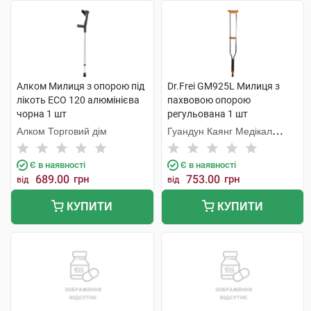
Алком Милиця з опорою під
Dr.Frei GM925L Милиця з
лікоть ECO 120 алюмінієва
пахвовою опорою
чорна 1 шт
регульована 1 шт
Алком Торговий дім
Гуандун Каянг Медікал
Технолоджі
Є в наявності
Є в наявності
689.00
грн
753.00
грн
від
від
КУПИТИ
КУПИТИ