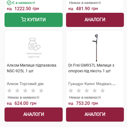
Є в наявності
Немає в наявності
1222.50
грн
481.90
грн
від
від
АНАЛОГИ
КУПИТИ
Алком Милиця підпахвова
Dr.Frei GM937L Милиця з
NSC-925L 1 шт
опорою під лікоть 1 шт
Алком Торговий дім
Гуандун Каянг Медікал
Технолоджі
Немає в наявності
Немає в наявності
624.00
грн
753.20
грн
від
від
АНАЛОГИ
АНАЛОГИ