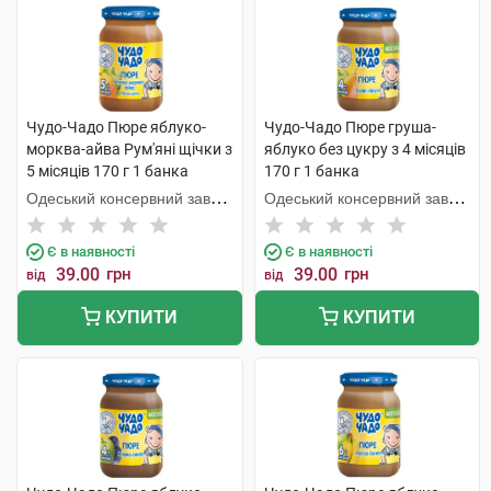
Чудо-Чадо Пюре яблуко-
Чудо-Чадо Пюре груша-
морква-айва Рум'яні щічки з
яблуко без цукру з 4 місяців
5 місяців 170 г 1 банка
170 г 1 банка
Одеський консервний завод
Одеський консервний завод
дитячого харчування
дитячого харчування
Є в наявності
Є в наявності
39.00
грн
39.00
грн
від
від
КУПИТИ
КУПИТИ