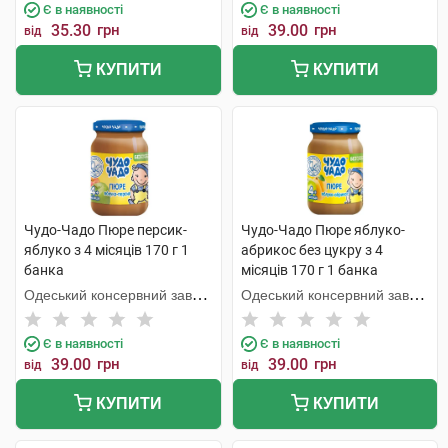
Є в наявності
Є в наявності
35.30
грн
39.00
грн
від
від
КУПИТИ
КУПИТИ
Чудо-Чадо Пюре персик-
Чудо-Чадо Пюре яблуко-
яблуко з 4 місяців 170 г 1
абрикос без цукру з 4
банка
місяців 170 г 1 банка
Одеський консервний завод
Одеський консервний завод
дитячого харчування
дитячого харчування
Є в наявності
Є в наявності
39.00
грн
39.00
грн
від
від
КУПИТИ
КУПИТИ