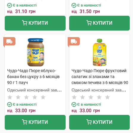
Є в наявності
Є в наявності
31.10
грн
31.50
грн
від
від
КУПИТИ
КУПИТИ
Чудо-Чадо Пюре яблуко-
Чудо-Чадо Пюре фруктовий
банан без цукру з 6 місяців
салатик зі злаками та
90 г 1 пауч
смаком печива з 6 місяців 90
г 1 пауч
Одеський консервний завод
Одеський консервний завод
дитячого харчування
дитячого харчування
Є в наявності
Є в наявності
33.00
грн
33.00
грн
від
від
КУПИТИ
КУПИТИ