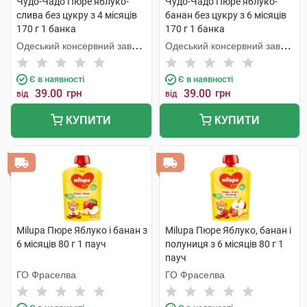
Чудо-Чадо Пюре яблуко-
Чудо-Чадо Пюре яблуко-
слива без цукру з 4 місяців
банан без цукру з 6 місяців
170 г 1 банка
170 г 1 банка
Одеський консервний завод
Одеський консервний завод
дитячого харчування
дитячого харчування
Є в наявності
Є в наявності
39.00
грн
39.00
грн
від
від
КУПИТИ
КУПИТИ
Milupa Пюре Яблуко і банан з
Milupa Пюре Яблуко, банан і
6 місяців 80 г 1 пауч
полуниця з 6 місяців 80 г 1
пауч
ГО Фраселва
ГО Фраселва