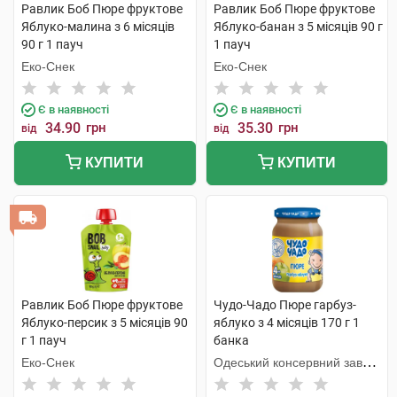
Равлик Боб Пюре фруктове
Равлик Боб Пюре фруктове
Яблуко-малина з 6 місяців
Яблуко-банан з 5 місяців 90 г
90 г 1 пауч
1 пауч
Еко-Снек
Еко-Снек
Є в наявності
Є в наявності
34.90
грн
35.30
грн
від
від
КУПИТИ
КУПИТИ
Равлик Боб Пюре фруктове
Чудо-Чадо Пюре гарбуз-
Яблуко-персик з 5 місяців 90
яблуко з 4 місяців 170 г 1
г 1 пауч
банка
Еко-Снек
Одеський консервний завод
дитячого харчування