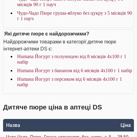
місяців 90 г 1 пауч
Чудо-Чадо Пюре груша-яблуко без цукру з 5 місяців 90
г 1 пауч
Які дитяче пюре є найдорожчими?
Найдорожчими товарами в категорії дитяче пюре
інтернет-аптеки DS є:
Humana Йогурт з полуницею від 8 місяців 4х100 г 1
набір
Humana Йогурт з бананом від 6 місяців 4х100 г 1 набір
Humana Йогурт з персиком від 6 місяців 4х100 г 1
набір
Дитяче пюре ціна в аптеці DS
Назва
Ціна
Чудо-Чадо Пюре Груша-чорнослив без цукру з 5
29.50