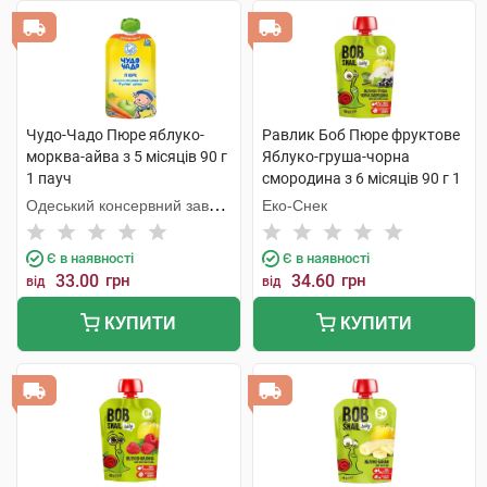
Чудо-Чадо Пюре яблуко-
Равлик Боб Пюре фруктове
морква-айва з 5 місяців 90 г
Яблуко-груша-чорна
1 пауч
смородина з 6 місяців 90 г 1
пауч
Одеський консервний завод
Еко-Снек
дитячого харчування
Є в наявності
Є в наявності
33.00
грн
34.60
грн
від
від
КУПИТИ
КУПИТИ