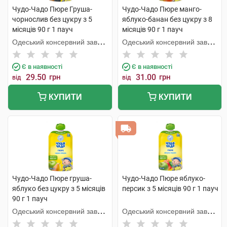
Чудо-Чадо Пюре Груша-
Чудо-Чадо Пюре манго-
чорнослив без цукру з 5
яблуко-банан без цукру з 8
місяців 90 г 1 пауч
місяців 90 г 1 пауч
Одеський консервний завод
Одеський консервний завод
дитячого харчування
дитячого харчування
Є в наявності
Є в наявності
29.50
грн
31.00
грн
від
від
КУПИТИ
КУПИТИ
Чудо-Чадо Пюре груша-
Чудо-Чадо Пюре яблуко-
яблуко без цукру з 5 місяців
персик з 5 місяців 90 г 1 пауч
90 г 1 пауч
Одеський консервний завод
Одеський консервний завод
дитячого харчування
дитячого харчування