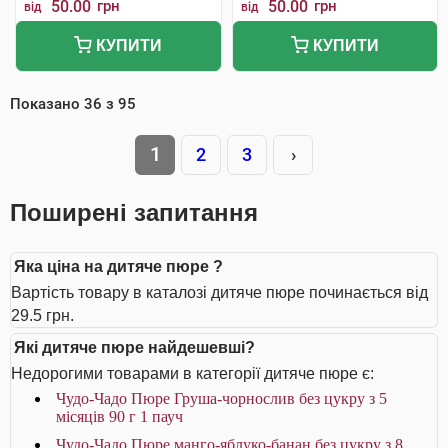
50.00
грн
50.00
грн
від
від
КУПИТИ
КУПИТИ
Показано
36
з
95
1
2
3
›
Поширені запитання
Яка ціна на дитяче пюре ?
Вартість товару в каталозі дитяче пюре починається від
29.5 грн.
Які дитяче пюре найдешевші?
Недорогими товарами в категорії дитяче пюре є:
Чудо-Чадо Пюре Груша-чорнослив без цукру з 5
місяців 90 г 1 пауч
Чудо-Чадо Пюре манго-яблуко-банан без цукру з 8