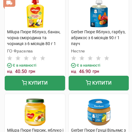
Milupa Пюре Яблуко, банан,
Gerber Пюре Яблуко, гарбуз,
чорна смородина та
абрикос з 6 місяців 90 г 1
чорниця з 6 місяців 80 г 1
пауч
пауч
ГО Фраселва
Нестле
Є в наявності
Є в наявності
40.50
грн
46.90
грн
від
від
КУПИТИ
КУПИТИ
Milupa Пюре Персик, яблуко і
Gerber Пюре Груші Вільямс з