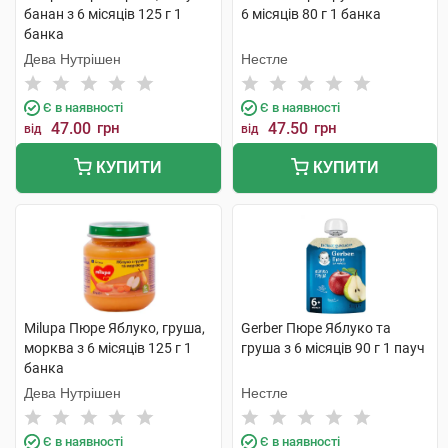
банан з 6 місяців 125 г 1
6 місяців 80 г 1 банка
банка
Дева Нутрішен
Нестле
Є в наявності
Є в наявності
47.00
грн
47.50
грн
від
від
КУПИТИ
КУПИТИ
Milupa Пюре Яблуко, груша,
Gerber Пюре Яблуко та
морква з 6 місяців 125 г 1
груша з 6 місяців 90 г 1 пауч
банка
Дева Нутрішен
Нестле
Є в наявності
Є в наявності