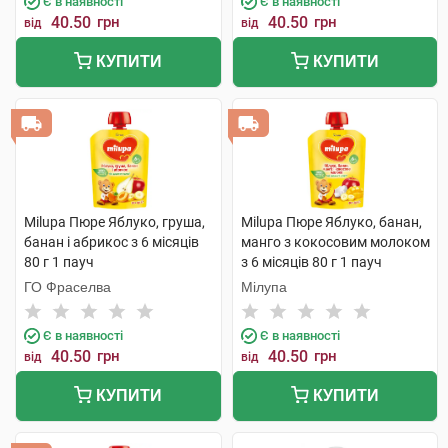
Є в наявності
Є в наявності
40.50
грн
40.50
грн
від
від
КУПИТИ
КУПИТИ
Milupa Пюре Яблуко, груша,
Milupa Пюре Яблуко, банан,
банан і абрикос з 6 місяців
манго з кокосовим молоком
80 г 1 пауч
з 6 місяців 80 г 1 пауч
ГО Фраселва
Мілупа
Є в наявності
Є в наявності
40.50
грн
40.50
грн
від
від
КУПИТИ
КУПИТИ