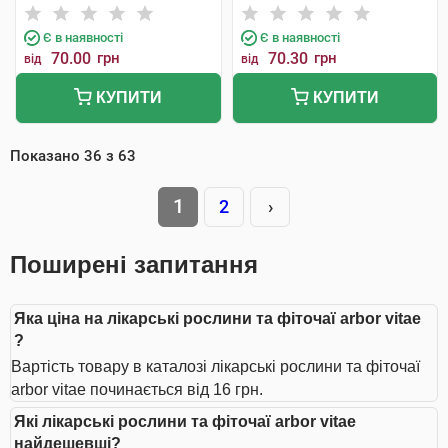
Є в наявності
Є в наявності
70.00
грн
70.30
грн
від
від
КУПИТИ
КУПИТИ
Показано
36
з
63
1
2
›
Поширені запитання
Яка ціна на лікарські рослини та фіточаї arbor vitae
?
Вартість товару в каталозі лікарські рослини та фіточаї
arbor vitae починається від 16 грн.
Які лікарські рослини та фіточаї arbor vitae
найдешевші?