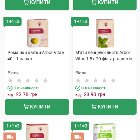
КУПИТИ
КУПИТИ
1+1=3
1+1=3
Ромашки квітки Arbor Vitae
М'яти перцевої листя Arbor
40 г 1 пачка
Vitae 1,5 г 20 фільтр-пакетів
Віола
Віола
Є в наявності
Є в наявності
23.70
грн
23.90
грн
від
від
КУПИТИ
КУПИТИ
1+1=3
1+1=3