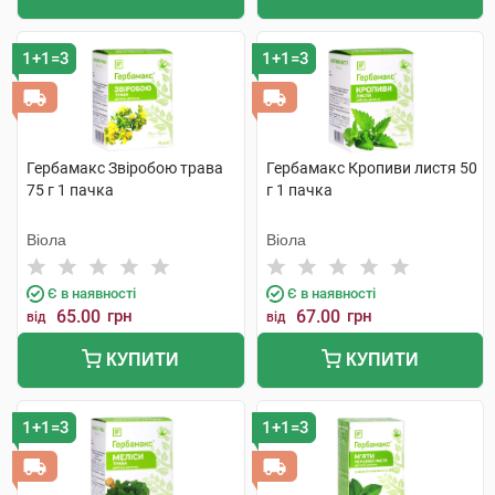
1+1=3
1+1=3
Гербамакс Звіробою трава
Гербамакс Кропиви листя 50
75 г 1 пачка
г 1 пачка
Віола
Віола
Є в наявності
Є в наявності
65.00
грн
67.00
грн
від
від
КУПИТИ
КУПИТИ
1+1=3
1+1=3