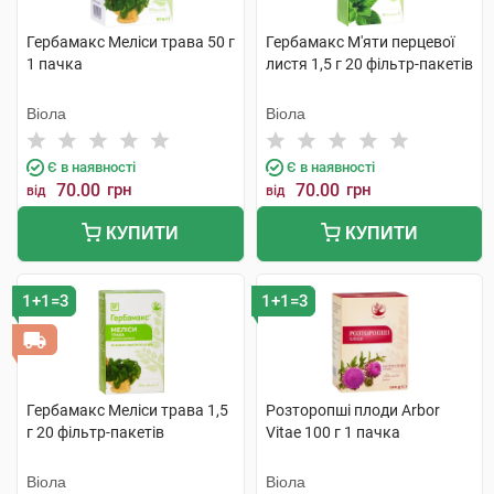
Гербамакс Меліси трава 50 г
Гербамакс М'яти перцевої
1 пачка
листя 1,5 г 20 фільтр-пакетів
Віола
Віола
Є в наявності
Є в наявності
70.00
грн
70.00
грн
від
від
КУПИТИ
КУПИТИ
1+1=3
1+1=3
Гербамакс Меліси трава 1,5
Розторопші плоди Arbor
г 20 фільтр-пакетів
Vitae 100 г 1 пачка
Віола
Віола