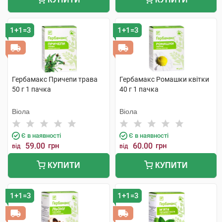
1+1=3
1+1=3
Гербамакс Причепи трава
Гербамакс Ромашки квітки
50 г 1 пачка
40 г 1 пачка
Віола
Віола
Є в наявності
Є в наявності
59.00
грн
60.00
грн
від
від
КУПИТИ
КУПИТИ
1+1=3
1+1=3