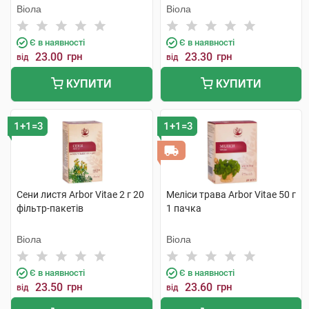
Віола
Віола
Є в наявності
Є в наявності
23.00
грн
23.30
грн
від
від
КУПИТИ
КУПИТИ
1+1=3
1+1=3
Сени листя Arbor Vitae 2 г 20
Меліси трава Arbor Vitae 50 г
фільтр-пакетів
1 пачка
Віола
Віола
Є в наявності
Є в наявності
23.50
грн
23.60
грн
від
від