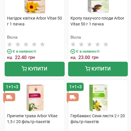
Нагідок квітки Arbor Vitae 50
Кропу пахучого плоди Arbor
г 1 пачка
Vitae 50 г 1 пачка
Віола
Віола
Є в наявності
Є в наявності
22.40
грн
23.00
грн
від
від
КУПИТИ
КУПИТИ
1+1=3
1+1=3
Причепи трава Arbor Vitae
Гербамакс Сени листя 2 г 20
1,5 г 20 фільтр-пакетів
фільтр-пакетів