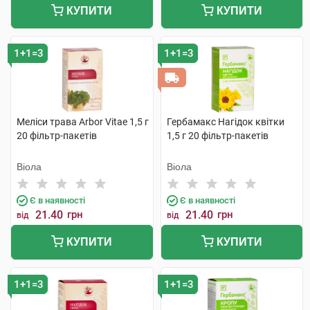
КУПИТИ
КУПИТИ
1+1=3
1+1=3
Меліси трава Arbor Vitae 1,5 г
Гербамакс Нагідок квітки
20 фільтр-пакетів
1,5 г 20 фільтр-пакетів
Віола
Віола
Є в наявності
Є в наявності
21.40
грн
21.40
грн
від
від
КУПИТИ
КУПИТИ
1+1=3
1+1=3