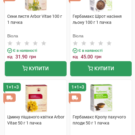
Сени листя Arbor Vitae 100 г
Гербамакс Шрот насіння
1 пачка
льону 100 г 1 пачка
Віола
Віола
Є в наявності
Є в наявності
31.90
грн
45.00
грн
від
від
КУПИТИ
КУПИТИ
1+1=3
1+1=3
Цмину піщаного квітки Arbor
Гербамакс Кропу пахучого
Vitae 50 г 1 пачка
плоди 50 г 1 пачка