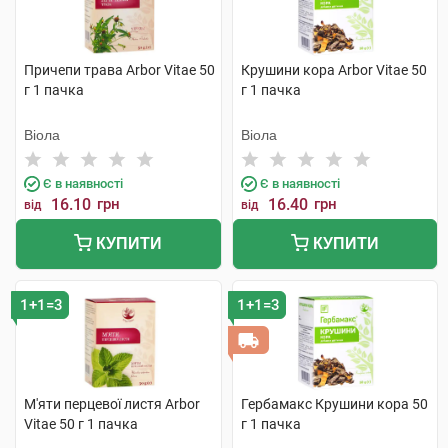
Причепи трава Arbor Vitae 50
Крушини кора Arbor Vitae 50
г 1 пачка
г 1 пачка
Віола
Віола
Є в наявності
Є в наявності
16.10
грн
16.40
грн
від
від
КУПИТИ
КУПИТИ
1+1=3
1+1=3
М'яти перцевої листя Arbor
Гербамакс Крушини кора 50
Vitae 50 г 1 пачка
г 1 пачка