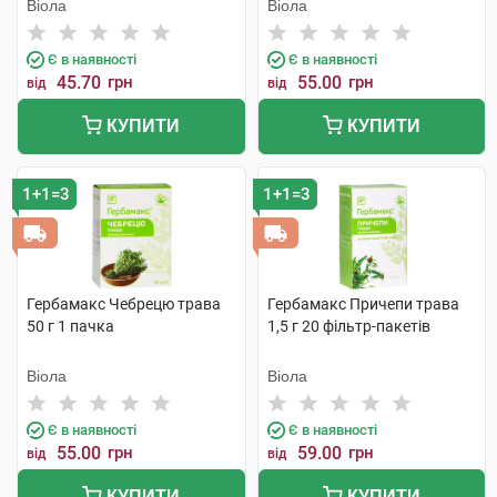
Віола
Віола
Є в наявності
Є в наявності
45.70
грн
55.00
грн
від
від
КУПИТИ
КУПИТИ
1+1=3
1+1=3
Гербамакс Чебрецю трава
Гербамакс Причепи трава
50 г 1 пачка
1,5 г 20 фільтр-пакетів
Віола
Віола
Є в наявності
Є в наявності
55.00
грн
59.00
грн
від
від
КУПИТИ
КУПИТИ