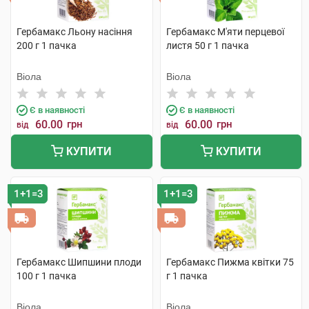
Гербамакс Льону насіння
Гербамакс М'яти перцевої
200 г 1 пачка
листя 50 г 1 пачка
Віола
Віола
Є в наявності
Є в наявності
60.00
грн
60.00
грн
від
від
КУПИТИ
КУПИТИ
1+1=3
1+1=3
Гербамакс Шипшини плоди
Гербамакс Пижма квітки 75
100 г 1 пачка
г 1 пачка
Віола
Віола