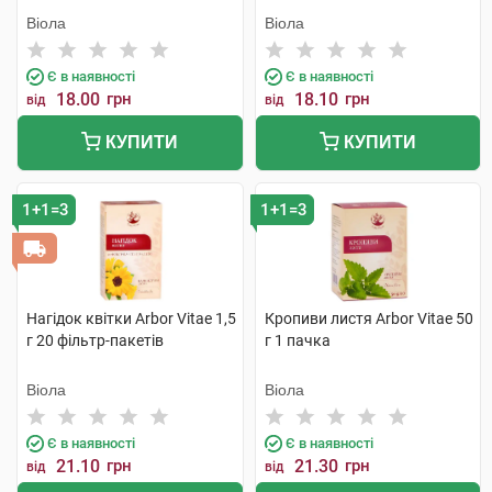
Віола
Віола
Є в наявності
Є в наявності
18.00
грн
18.10
грн
від
від
КУПИТИ
КУПИТИ
1+1=3
1+1=3
Нагідок квітки Arbor Vitae 1,5
Кропиви листя Arbor Vitae 50
г 20 фільтр-пакетів
г 1 пачка
Віола
Віола
Є в наявності
Є в наявності
21.10
грн
21.30
грн
від
від