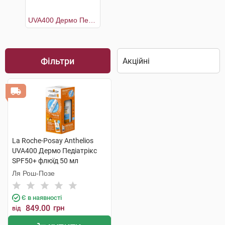
UVA400 Дермо Педіатрікс SPF50+ флюїд 50 мл +Термальна вода 50 мл
Фільтри
La Roche-Posay Anthelios
UVA400 Дермо Педіатрікс
SPF50+ флюїд 50 мл
+Термальна вода 50 мл 1
Ля Рош-Позе
набір
Є в наявності
849.00
грн
від