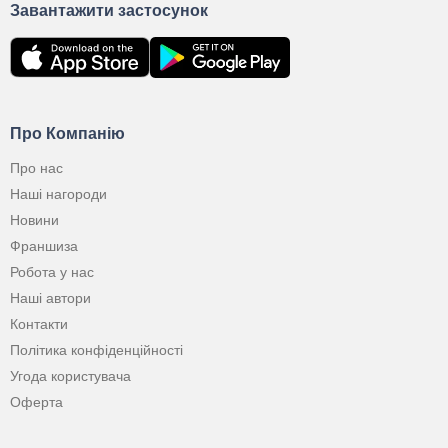
Завантажити застосунок
Про Компанію
Про нас
Наші нагороди
Новини
Франшиза
Робота у нас
Наші автори
Контакти
Політика конфіденційності
Угода користувача
Оферта