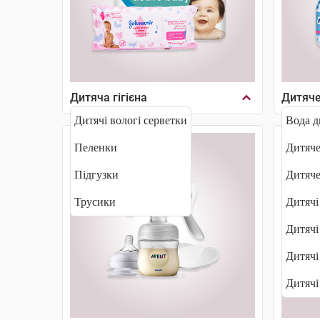
Дитяча гігієна
Дитяче
Дитячі вологі серветки
Вода д
Пеленки
Дитяче
Підгузки
Дитяч
Трусики
Дитячі
Дитячі
Дитячі
Дитячі 