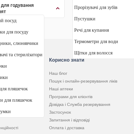
 для годування
Прорізувачі для зубів
лят
Пустушки
й посуд
Речі для купання
и для посуду
Термометри для води
ники, слюнявчики
Щітки для волосся
вачі та стерилізатори
ю
Корисно знати
чки
Наш блог
ники
Пошук і онлайн-резервування ліків
для пляшечок
Наші аптеки
Програми для клієнтів
и для пляшечок
Довідка і Служба резервування
сумки
Застосунок
Запитання і відповіді
нційності
Оплата і доставка