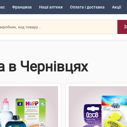
нас
Франшиза
Наші аптеки
Оплата і доставка
Акції
З
а в Чернівцях