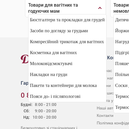
Товари для вагітних та
Товари
годуючих мам
немов
Бюстгалтери та прокладки для грудей
Дитячи
Засоби по догляду за грудьми
Йоржик
Компресійний трикотаж для вагітних
Нагруд
Косметика для вагітних
Підігрі
Про Компані
Молоковідсмоктувачі
Пляше
Про нас
Накладки на груди
Поїль
Наші нагороди
Гаряча лінія
Пакети та контейнери для молока
Соски 
Новини
Франшиза
0 800 30 20 60
Пояси до- і післяпологові
Термос
Робота у нас
Будні:
8:00 - 21:00
Термо
Наші автори
Сб:
9:00 - 20:00
Контакти
Нд:
10:00 - 20:00
Політика конфіде
Безкоштовно зі стаціонарних і