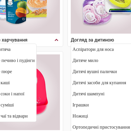
 харчування
Догляд за дитиною
итяча
Аспіратори для носа
 печиво і пудінги
Дитяче мило
е пюре
Дитячі вушні палички
 каші
Дитячі засоби для купання
 соки і напої
Дитячі шампуні
 суміші
Іграшки
чаї та відвари
Ножиці
Ортопедичні пристосування 