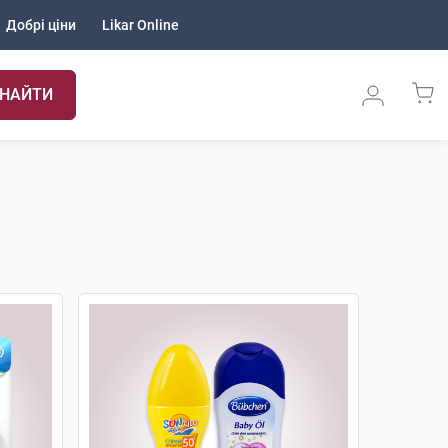
Добрі ціни
Likar Online
НАЙТИ