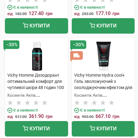
Є в наявності
Є в наявності
127.40
177.10
грн
грн
від
182.00
від
253.00
КУПИТИ
КУПИТИ
−30%
−30%
Vichy Homme Дезодорант
Vichy Homme Hydra cool+
оптимальний комфорт для
Гель зволожуючий з
чутливої шкіри 48 годин 100
охолоджуючим ефектом для
мл 1 флакон
обличчя та контуру очей 50
Косметік Актів
Косметік Актів
мл 1 туба
Інтернаціональ
Інтернаціональ
Є в наявності
Є в наявності
361.90
667.10
грн
грн
від
517.00
від
953.00
КУПИТИ
КУПИТИ