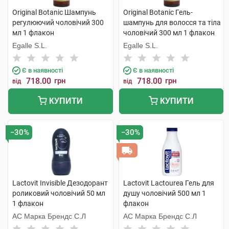
Original Botanic Шампунь
Original Botanic Гель-
регулюючий чоловічий 300
шампунь для волосся та тіла
мл 1 флакон
чоловічий 300 мл 1 флакон
Egalle S.L.
Egalle S.L.
Є в наявності
Є в наявності
718.00
грн
718.00
грн
від
від
КУПИТИ
КУПИТИ
−30%
−30%
Lactovit Invisible Дезодорант
Lactovit Lactourea Гель для
роликовий чоловічий 50 мл
душу чоловічий 500 мл 1
1 флакон
флакон
АС Марка Брендс С.Л
АС Марка Брендс С.Л