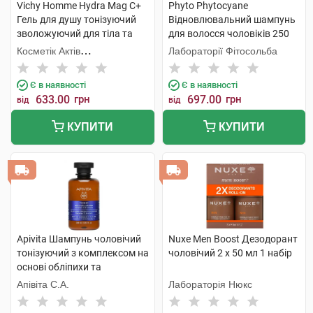
Vichy Homme Hydra Mag C+
Phyto Phytocyane
Гель для душу тонізуючий
Відновлювальний шампунь
зволожуючий для тіла та
для волосся чоловіків 250
волосся 200 мл 1 туба
мл 1 флакон
Косметік Актів
Лабораторії Фітосольба
Інтернаціональ
Є в наявності
Є в наявності
633.00
грн
697.00
грн
від
від
КУПИТИ
КУПИТИ
Apivita Шампунь чоловічий
Nuxe Men Boost Дезодорант
тонізуючий з комплексом на
чоловічий 2 х 50 мл 1 набір
основі обліпихи та
розмарина 250 мл 1 флакон
Апівіта С.А.
Лабораторія Нюкс