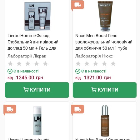
Lierac Homme Флюїд
Nuxe Men Boost Гель
Глобальний антивіковий
зволожувальний чоловічий
догляд 50 мл + Гель для
для обличчя 50 мл 1 туба
душу 200 мл 1 набір
Лабораторії Лієрак
Лабораторія Нюкс
Є в наявності
Є в наявності
1245.00
грн
1321.00
грн
від
від
КУПИТИ
КУПИТИ