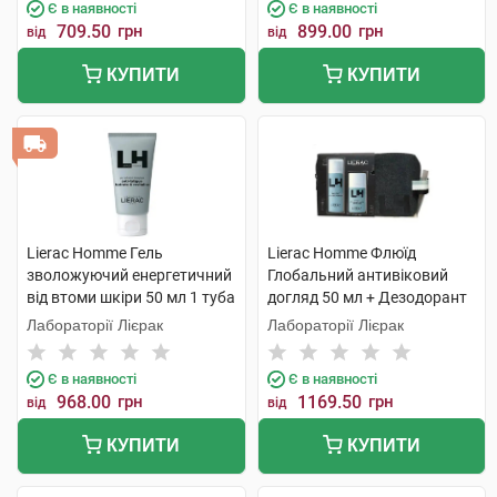
Є в наявності
Є в наявності
709.50
грн
899.00
грн
від
від
КУПИТИ
КУПИТИ
Lierac Homme Гель
Lierac Homme Флюїд
зволожуючий енергетичний
Глобальний антивіковий
від втоми шкіри 50 мл 1 туба
догляд 50 мл + Дезодорант
50 мл 1 набір
Лабораторії Лієрак
Лабораторії Лієрак
Є в наявності
Є в наявності
968.00
грн
1169.50
грн
від
від
КУПИТИ
КУПИТИ