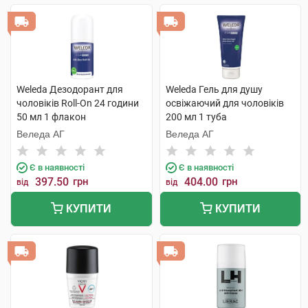
Weleda Дезодорант для
Weleda Гель для душу
чоловіків Roll-On 24 години
освіжаючий для чоловіків
50 мл 1 флакон
200 мл 1 туба
Веледа АГ
Веледа АГ
Є в наявності
Є в наявності
397.50
грн
404.00
грн
від
від
КУПИТИ
КУПИТИ