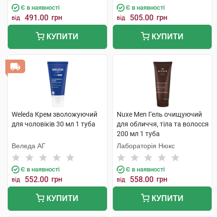
Є в наявності
Є в наявності
491.00
грн
505.00
грн
від
від
КУПИТИ
КУПИТИ
Weleda Крем зволожуючий
Nuxe Men Гель очищуючий
для чоловіків 30 мл 1 туба
для обличчя, тіла та волосся
200 мл 1 туба
Веледа АГ
Лабораторія Нюкс
Є в наявності
Є в наявності
552.00
грн
558.00
грн
від
від
КУПИТИ
КУПИТИ