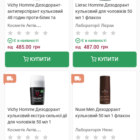
Vichy Homme Дезодорант-
Lierac Homme Дезодорант
антиперспірант кульковий
кульковий для чоловіків 50
48 годин проти білих та
мл 1 флакон
жовтих плям на одязі, для
Косметік Актів
Лабораторії Лієрак
чоловіків 50 мл 1 флакон
Інтернаціональ
Є в наявності
Є в наявності
485.00
грн
487.00
грн
від
від
КУПИТИ
КУПИТИ
Vichy Homme Дезодорант
Nuxe Men Дезодорант
кульковий екстра-сильної дії
кульковий 50 мл 1 флакон
для чоловіків 50 мл 1
флакон
Косметік Актів
Лабораторія Нюкс
Інтернаціональ