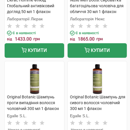
Lierac Homme Флюїд
Nuxe Men Boost Сироватка
Глобальний антивіковий
багатоцільова чоловіча для
догляд 50 мл 1 флакон
обличчя 30 мл 1 флакон
Лабораторії Лієрак
Лабораторія Нюкс
Є в наявності
Є в наявності
1433.00
грн
1865.00
грн
від
від
КУПИТИ
КУПИТИ
Original Botanic Шампунь
Original Botanic Шампунь для
проти випадіння волосся
сивого волосся чоловічий
чоловічий 300 мл 1 флакон
300 мл 1 флакон
Egalle S.L.
Egalle S.L.
Немає в наявності
Немає в наявності