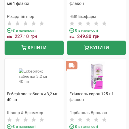
мл 1 флакон
флакон
Ріхард Біттнер
НВК Екофарм
Є в наявності
Є в наявності
227.10
грн
249.80
грн
від
від
КУПИТИ
КУПИТИ
Есберітокс таблетки 3,2 мг
Ехінасаль сироп 125 г 1
40 шт
флакон
Шапер & Брюммер
Гербаполь Вроцлав
Є в наявності
Є в наявності