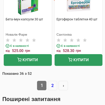
Бета-імун капсули 30 шт
Ергоферон таблетки 40 шт
Новалік-Фарм
Сантоніка
Є в наявності
Є в наявності
525.00
грн
528.30
грн
від
від
КУПИТИ
КУПИТИ
Показано
36
з
52
1
2
›
Поширені запитання