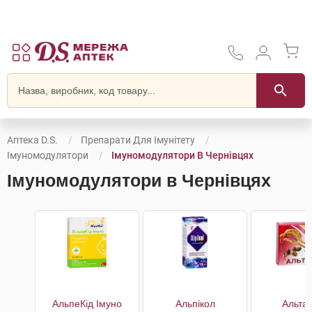
Аптека D.S.
Препарати Для Імунітету
Імуномодулятори
Імуномодулятори В Чернівцях
Імуномодулятори в Чернівцях
АльпеКід Імуно
Альпікол
Альта