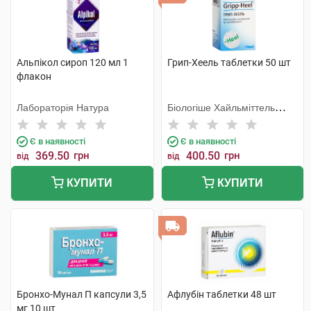
Альпікол сироп 120 мл 1
Грип-Хеель таблетки 50 шт
флакон
Лабораторія Натура
Біологіше Хайльміттель
Хеель
Є в наявності
Є в наявності
369.50
грн
400.50
грн
від
від
КУПИТИ
КУПИТИ
Бронхо-Мунал П капсули 3,5
Афлубін таблетки 48 шт
мг 10 шт