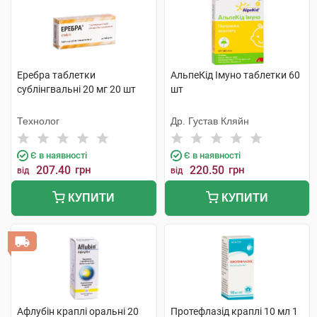
Еребра таблетки
АльпеКід Імуно таблетки 60
сублінгвальні 20 мг 20 шт
шт
Технолог
Др. Густав Кляйн
Є в наявності
Є в наявності
207.40
грн
220.50
грн
від
від
КУПИТИ
КУПИТИ
Афлубін краплі оральні 20
Протефлазід краплі 10 мл 1