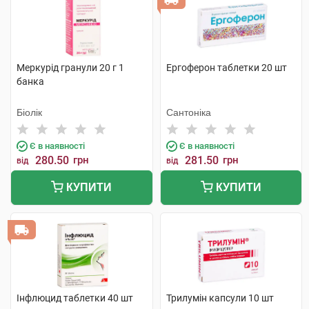
Меркурід гранули 20 г 1
Ергоферон таблетки 20 шт
банка
Біолік
Сантоніка
Є в наявності
Є в наявності
280.50
грн
281.50
грн
від
від
КУПИТИ
КУПИТИ
Інфлюцид таблетки 40 шт
Трилумін капсули 10 шт