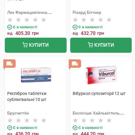
Лек Фармацевтична
Ріхард Біттнер
компанія
Є в наявності
Є в наявності
405.30
грн
432.70
грн
від
від
КУПИТИ
КУПИТИ
Респіброн таблетки
Вібуркол супозиторії 12 шт
сублінгвальні 10 шт
Брусчеттіні
Біологіше Хайльміттель
Хеель
Є в наявності
Є в наявності
436.20
грн
444.20
грн
від
від