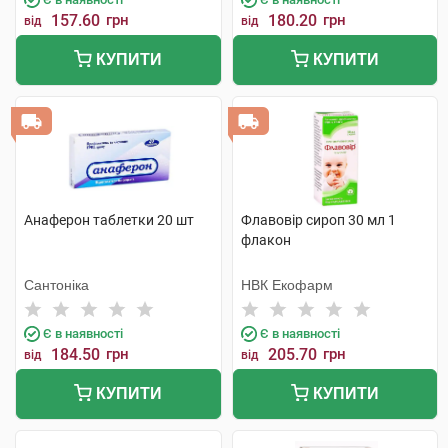
157.60
грн
180.20
грн
від
від
КУПИТИ
КУПИТИ
Анаферон таблетки 20 шт
Флавовір сироп 30 мл 1
флакон
Сантоніка
НВК Екофарм
Є в наявності
Є в наявності
184.50
грн
205.70
грн
від
від
КУПИТИ
КУПИТИ