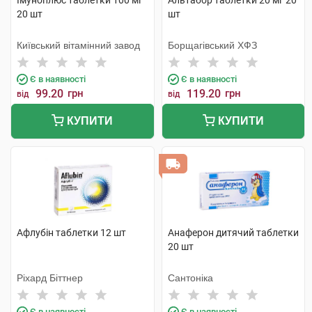
Імуноплюс таблетки 100 мг
Альтабор таблетки 20 мг 20
20 шт
шт
Київський вітамінний завод
Борщагівський ХФЗ
Є в наявності
Є в наявності
99.20
грн
119.20
грн
від
від
КУПИТИ
КУПИТИ
Афлубін таблетки 12 шт
Анаферон дитячий таблетки
20 шт
Ріхард Біттнер
Сантоніка
Є в наявності
Є в наявності