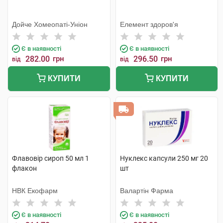
Дойче Хомеопаті-Уніон
Елемент здоров'я
Є в наявності
Є в наявності
282.00
грн
296.50
грн
від
від
КУПИТИ
КУПИТИ
Флавовір сироп 50 мл 1
Нуклекс капсули 250 мг 20
флакон
шт
НВК Екофарм
Валартін Фарма
Є в наявності
Є в наявності