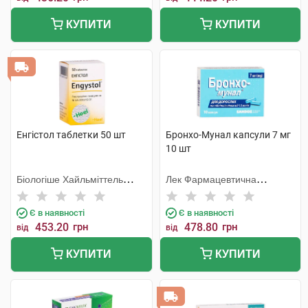
КУПИТИ
КУПИТИ
Енгістол таблетки 50 шт
Бронхо-Мунал капсули 7 мг
10 шт
Біологіше Хайльміттель
Лек Фармацевтична
Хеель
компанія
Є в наявності
Є в наявності
453.20
грн
478.80
грн
від
від
КУПИТИ
КУПИТИ