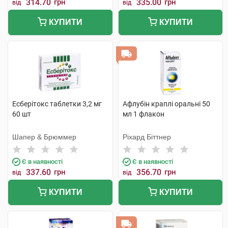
314.70
грн
335.00
грн
від
від
КУПИТИ
КУПИТИ
Есберітокс таблетки 3,2 мг
Афлубін краплі оральні 50
60 шт
мл 1 флакон
Шапер & Брюммер
Ріхард Біттнер
Є в наявності
Є в наявності
337.60
грн
356.70
грн
від
від
КУПИТИ
КУПИТИ