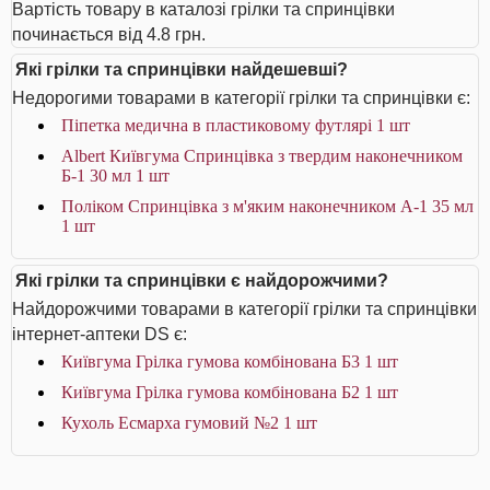
Вартість товару в каталозі грілки та спринцівки
починається від 4.8 грн.
Які грілки та спринцівки найдешевші?
Недорогими товарами в категорії грілки та спринцівки є:
Піпетка медична в пластиковому футлярі 1 шт
Albert Київгума Спринцівка з твердим наконечником
Б-1 30 мл 1 шт
Поліком Спринцівка з м'яким наконечником А-1 35 мл
1 шт
Які грілки та спринцівки є найдорожчими?
Найдорожчими товарами в категорії грілки та спринцівки
інтернет-аптеки DS є:
Київгума Грілка гумова комбінована Б3 1 шт
Київгума Грілка гумова комбінована Б2 1 шт
Кухоль Есмарха гумовий №2 1 шт