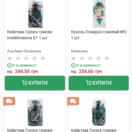
Київгума Грілка гумова
Кухоль Есмарха гумовий №2
комбінована Б1 1 шт
1 шт
Альберт-Київгума
Київгума
Є в наявності
Є в наявності
244.50
грн
254.60
грн
від
від
КУПИТИ
КУПИТИ
Київгума Грілка гумова
Київгума Грілка гумова