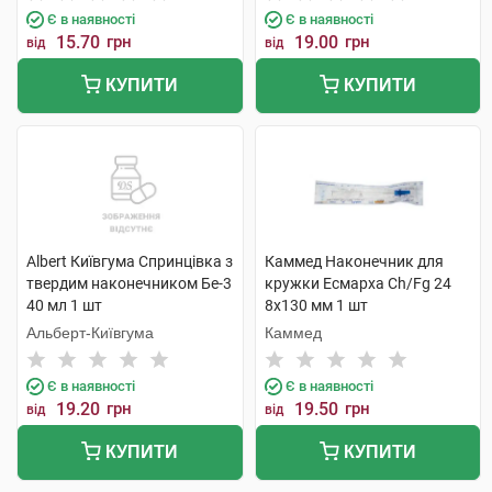
Є в наявності
Є в наявності
15.70
грн
19.00
грн
від
від
КУПИТИ
КУПИТИ
Albert Київгума Спринцівка з
Каммед Наконечник для
твердим наконечником Бе-3
кружки Есмарха Ch/Fg 24
40 мл 1 шт
8x130 мм 1 шт
Альберт-Київгума
Каммед
Є в наявності
Є в наявності
19.20
грн
19.50
грн
від
від
КУПИТИ
КУПИТИ