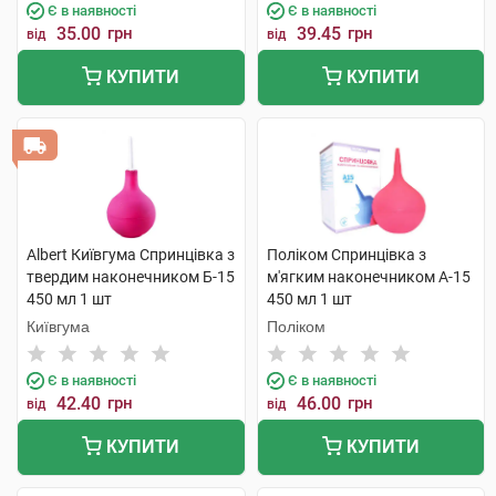
Є в наявності
Є в наявності
35.00
грн
39.45
грн
від
від
КУПИТИ
КУПИТИ
Albert Київгума Спринцівка з
Поліком Спринцівка з
твердим наконечником Б-15
м'ягким наконечником А-15
450 мл 1 шт
450 мл 1 шт
Київгума
Поліком
Є в наявності
Є в наявності
42.40
грн
46.00
грн
від
від
КУПИТИ
КУПИТИ