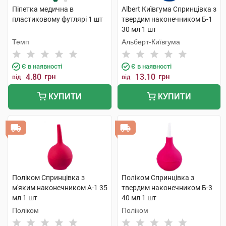
Піпетка медична в
Albert Київгума Спринцівка з
пластиковому футлярі 1 шт
твердим наконечником Б-1
30 мл 1 шт
Темп
Альберт-Київгума
Є в наявності
Є в наявності
4.80
грн
13.10
грн
від
від
КУПИТИ
КУПИТИ
Поліком Спринцівка з
Поліком Спринцівка з
м'яким наконечником А-1 35
твердим наконечником Б-3
мл 1 шт
40 мл 1 шт
Поліком
Поліком