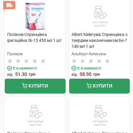
Поліком Спринцівка
Albert Київгума Спринцівка з
іригаційна ІБ-15 450 мл 1 шт
твердим наконечником Бе-7
140 мл 1 шт
Поліком
Альберт-Київгума
Є в наявності
Є в наявності
51.30
грн
58.90
грн
від
від
КУПИТИ
КУПИТИ