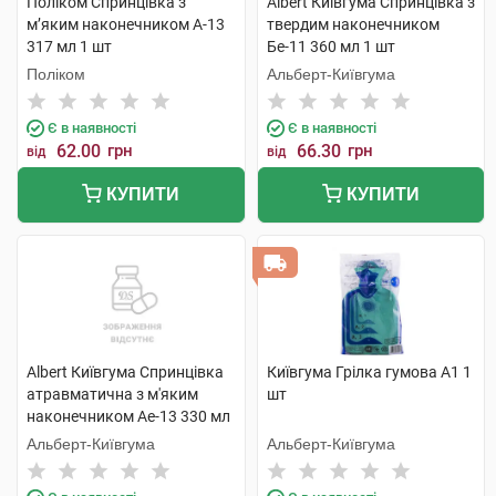
Поліком Спринцівка з
Albert Київгума Спринцівка з
м’яким наконечником А-13
твердим наконечником
317 мл 1 шт
Бе-11 360 мл 1 шт
Поліком
Альберт-Київгума
Є в наявності
Є в наявності
62.00
грн
66.30
грн
від
від
КУПИТИ
КУПИТИ
Albert Київгума Спринцівка
Київгума Грілка гумова А1 1
атравматична з м'яким
шт
наконечником Ае-13 330 мл
1 шт
Альберт-Київгума
Альберт-Київгума