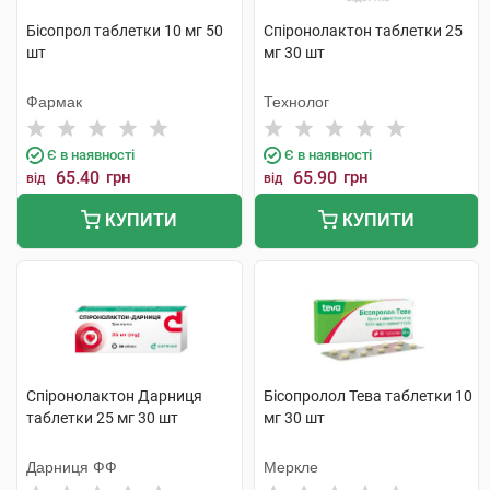
Бісопрол таблетки 10 мг 50
Спіронолактон таблетки 25
шт
мг 30 шт
Фармак
Технолог
Є в наявності
Є в наявності
65.40
грн
65.90
грн
від
від
КУПИТИ
КУПИТИ
Спіронолактон Дарниця
Бісопролол Тева таблетки 10
таблетки 25 мг 30 шт
мг 30 шт
Дарниця ФФ
Меркле