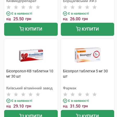
Київмедпрепарат
Борщагівський ХФЗ
Є в наявності
Є в наявності
25.50
грн
26.00
грн
від
від
КУПИТИ
КУПИТИ
Бісопролол-КВ таблетки 10
Бісопрол таблетки 5 мг 30
мг 30 шт
шт
Київський вітамінний завод
Фармак
Є в наявності
Є в наявності
29.10
грн
31.50
грн
від
від
КУПИТИ
КУПИТИ