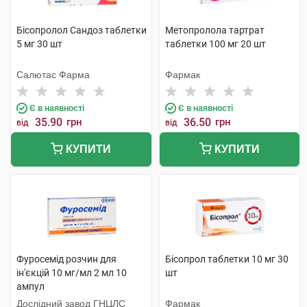
Бісопролол Сандоз таблетки
Метопролола тартрат
5 мг 30 шт
таблетки 100 мг 20 шт
Салютас Фарма
Фармак
Є в наявності
Є в наявності
35.90
грн
36.50
грн
від
від
КУПИТИ
КУПИТИ
Фуросемід розчин для
Бісопрол таблетки 10 мг 30
ін'єкцій 10 мг/мл 2 мл 10
шт
ампул
Дослідний завод ГНЦЛС
Фармак