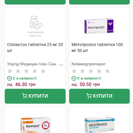
Спілактон таблетки 25 мг 20
Метопролол таблетки 100
шт
мг 30 шт
Уорлд Медицин Ілач Сан. Ве
Київмедпрепарат
Тідж
Є в наявності
Є в наявності
46.30
грн
50.50
грн
від
від
КУПИТИ
КУПИТИ