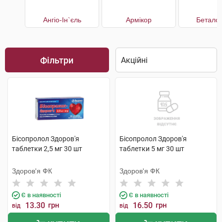
Ангіо-Ін`єль
Армікор
Беталок
Фільтри
Бісопролол Здоров'я
Бісопролол Здоров'я
таблетки 2,5 мг 30 шт
таблетки 5 мг 30 шт
Здоров'я ФК
Здоров'я ФК
Є в наявності
Є в наявності
13.30
грн
16.50
грн
від
від