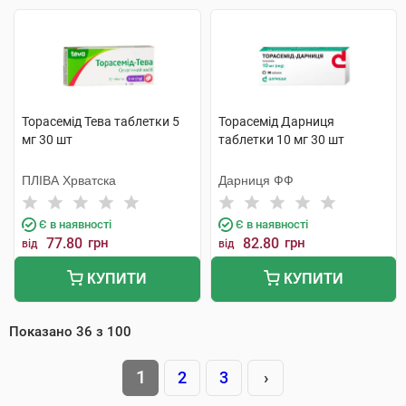
Торасемід Тева таблетки 5
Торасемід Дарниця
мг 30 шт
таблетки 10 мг 30 шт
ПЛІВА Хрватска
Дарниця ФФ
Є в наявності
Є в наявності
77.80
грн
82.80
грн
від
від
КУПИТИ
КУПИТИ
Показано
36
з
100
1
2
3
›