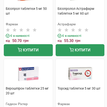
Бісопрол таблетки 5 мг 50
Бісопролол Астрафарм
шт
таблетки 5 мг 60 шт
Фармак
Астрафарм
Є в наявності
Є в наявності
50.70
грн
55.30
грн
від
від
КУПИТИ
КУПИТИ
Верошпірон таблетки 25 мг
Торсид таблетки 5 мг 30 шт
20 шт
Гедеон Ріхтер
Фармак