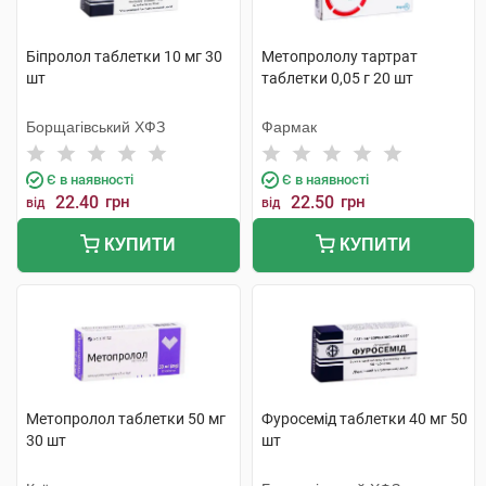
Біпролол таблетки 10 мг 30
Метопрололу тартрат
шт
таблетки 0,05 г 20 шт
Борщагівський ХФЗ
Фармак
Є в наявності
Є в наявності
22.40
грн
22.50
грн
від
від
КУПИТИ
КУПИТИ
Метопролол таблетки 50 мг
Фуросемід таблетки 40 мг 50
30 шт
шт