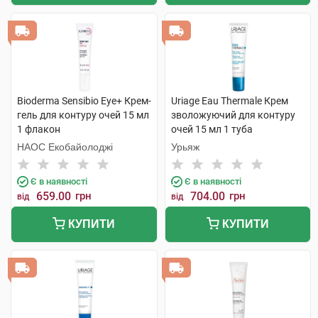
Bioderma Sensibio Eye+ Крем-
Uriage Eau Thermale Крем
гель для контуру очей 15 мл
зволожуючий для контуру
1 флакон
очей 15 мл 1 туба
НАОС Екобайолоджі
Урьяж
Є в наявності
Є в наявності
659.00
грн
704.00
грн
від
від
КУПИТИ
КУПИТИ