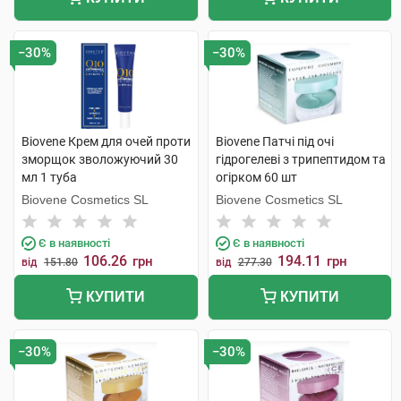
−30%
−30%
Biovene Крем для очей проти
Biovene Патчі під очі
зморщок зволожуючий 30
гідрогелеві з трипептидом та
мл 1 туба
огірком 60 шт
Biovene Cosmetics SL
Biovene Cosmetics SL
Є в наявності
Є в наявності
106.26
194.11
грн
грн
від
151.80
від
277.30
КУПИТИ
КУПИТИ
−30%
−30%