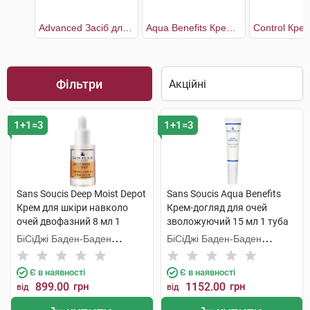
Advanced Засіб для контуру очей та губ
Aqua Benefits Крем-догляд для очей зволожуючий
Фільтри
1+1=3
1+1=3
Sans Soucis Deep Moist Depot
Sans Soucis Aqua Benefits
Крем для шкіри навколо
Крем-догляд для очей
очей двофазний 8 мл 1
зволожуючий 15 мл 1 туба
флакон
БіСіДжі Баден-Баден
БіСіДжі Баден-Баден
Косметікс Груп Гмбх
Косметікс Груп Гмбх
Є в наявності
Є в наявності
899.00
грн
1152.00
грн
від
від