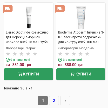
Lierac Dioptiride Крем-філер
Bioderma Atoderm Інтенсив 3-
для корекції зморшок
в-1 засіб проти подразнень
навколо очей 15 мл 1 туба
для контуру очей 100 мл 1
туба
Лабораторії Лієрак
Лабораторія Біодерма
Є в наявності
Є в наявності
881.00
грн
888.00
грн
від
від
КУПИТИ
КУПИТИ
Показано
36
з
71
1
2
›