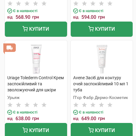
фізичними фільтрами SPF50
Інтернаціональ
4 г 1 стік
Є в наявності
Є в наявності
568.90
грн
594.00
грн
від
від
КУПИТИ
КУПИТИ
Uriage Tolederm Control Крем
Avene Засіб для контуру
заспокійливий та
очей заспокійливий 10 мл 1
зволожуючий для шкіри
туба
навколо очей 15 мл 1 туба
Урьяж
П'єр Фабр Дермо-Косметик
Є в наявності
Є в наявності
638.00
грн
649.00
грн
від
від
КУПИТИ
КУПИТИ