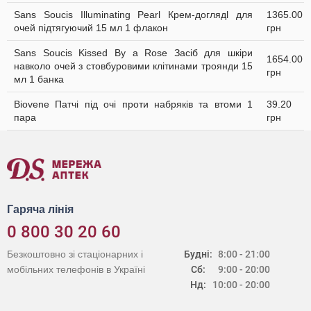
Sans Soucis Illuminating Pearl Крем-доглядl для
1365.00
очей підтягуючий 15 мл 1 флакон
грн
Sans Soucis Kissed By a Rose Засіб для шкіри
1654.00
навколо очей з стовбуровими клітинами троянди 15
грн
мл 1 банка
Biovene Патчі під очі проти набряків та втоми 1
39.20
пара
грн
Гаряча лінія
0 800 30 20 60
Безкоштовно зі стаціонарних і
Будні:
8:00 - 21:00
мобільних телефонів в Україні
Сб:
9:00 - 20:00
Нд:
10:00 - 20:00