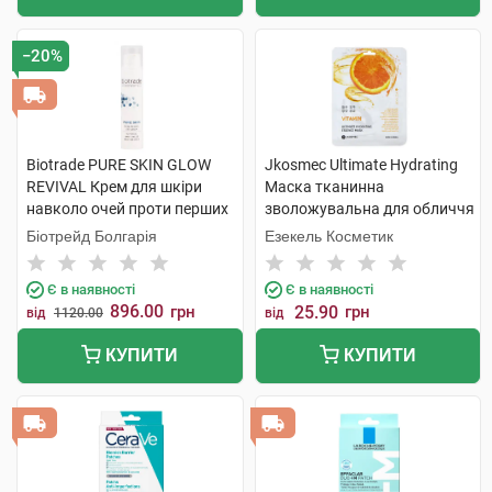
−20%
Biotrade PURE SKIN GLOW
Jkosmec Ultimate Hydrating
REVIVAL Крем для шкіри
Маска тканинна
навколо очей проти перших
зволожувальна для обличчя
ознак старіння і темних кіл
з вітамінами 25 мл 1 шт
Біотрейд Болгарія
Езекель Косметик
15 мл 1 флакон
Є в наявності
Є в наявності
896.00
грн
25.90
грн
від
1120.00
від
КУПИТИ
КУПИТИ