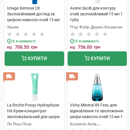
Uriage Xemose C8
Avene Засіб для контуру
Заспокійливий догляд за
очей заспокійливий 15 мл 1
шкірою навколо очей 15 мл
туба
1 туба
Урьяж
П'єр Фабр Дермо-Косметик
Є в наявності
Є в наявності
706.50
грн
756.00
грн
від
від
КУПИТИ
КУПИТИ
La Roche-Posay Hydraphase
Vichy Mineral 89 Гель для
HA Крем-концентрат
відновлення та зволоження
зволожувальний для шкіри
шкіри навколо очей 15 мл 1
навколо очей 15 мл 1 туба
флакон
Ля Рош-Позе
Косметік Актів
Інтернаціональ