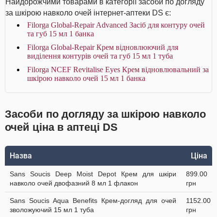
Найдорожчими товарами в категорії засоби по догляду
за шкірою навколо очей інтернет-аптеки DS є:
Filorga Global-Repair Advanced Засіб для контуру очей
та губ 15 мл 1 банка
Filorga Global-Repair Крем відновлюючий для
виділення контурів очей та губ 15 мл 1 туба
Filorga NCEF Revitalise Eyes Крем відновлювальний за
шкірою навколо очей 15 мл 1 банка
Засоби по догляду за шкірою навколо
очей ціна в аптеці DS
Назва
Ціна
Sans Soucis Deep Moist Depot Крем для шкіри
899.00
навколо очей двофазний 8 мл 1 флакон
грн
Sans Soucis Aqua Benefits Крем-догляд для очей
1152.00
зволожуючий 15 мл 1 туба
грн