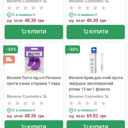
Biovene Cosmetics SL
Biovene Cosmetics SL
Є в наявності
Є в наявності
48.30
48.30
грн
грн
від
69.00
від
69.00
КУПИТИ
КУПИТИ
−30%
−30%
Biovene Патчі під очі Ретинол
Biovene Крем для очей проти
проти ознак старіння 1 пара
зморшок зволожуючий
ролик 15 мл 1 флакон
Biovene Cosmetics SL
Biovene Cosmetics SL
Є в наявності
Є в наявності
48.30
69.02
грн
грн
від
69.00
від
98.60
КУПИТИ
КУПИТИ