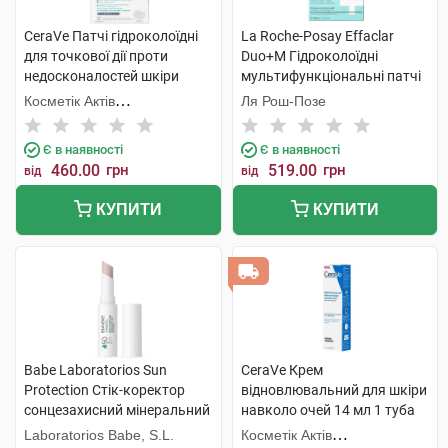
CeraVe Патчі гідроколоїдні
La Roche-Posay Effaclar
для точкової дії проти
Duo+M Гідроколоїдні
недосконалостей шкіри
мультифункціональні патчі
обличчя 22 шт
для захисту шкіри обличчя
Косметік Актів
Ля Рош-Позе
22 шт
Інтернаціональ
Є в наявності
Є в наявності
460.00
грн
519.00
грн
від
від
КУПИТИ
КУПИТИ
Babe Laboratorios Sun
CeraVe Крем
Protection Стік-коректор
відновлювальний для шкіри
сонцезахисний мінеральний
навколо очей 14 мл 1 туба
для контуру очей з
Laboratorios Babe, S.L.
Косметік Актів