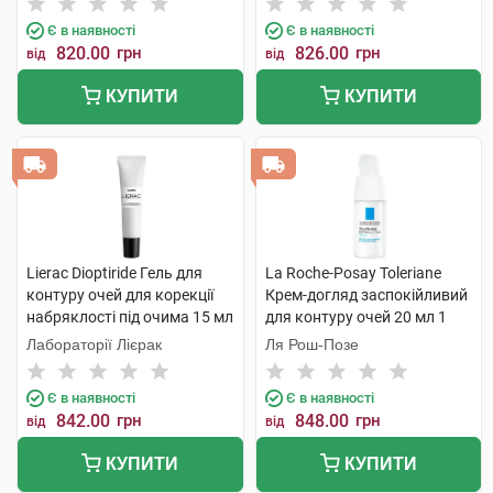
Є в наявності
Є в наявності
820.00
грн
826.00
грн
від
від
КУПИТИ
КУПИТИ
Lierac Dioptiride Гель для
La Roche-Posay Toleriane
контуру очей для корекції
Крем-догляд заспокійливий
набряклості під очима 15 мл
для контуру очей 20 мл 1
1 туба
флакон
Лабораторії Лієрак
Ля Рош-Позе
Є в наявності
Є в наявності
842.00
грн
848.00
грн
від
від
КУПИТИ
КУПИТИ