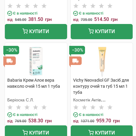
Є в наявності
Є в наявності
381.50
514.50
грн
грн
від
545.00
від
735.00
КУПИТИ
КУПИТИ
−30%
−30%
Babaria Крем Aлое вера
Vichy Neovadiol GF Засіб для
навколо очей 15 мл 1 туба
контуру очей та губ 15 мл 1
туба
Беріоска С.Л.
Косметік Актів
Інтернаціональ
Є в наявності
Є в наявності
538.30
959.70
грн
грн
від
769.00
від
1371.00
КУПИТИ
КУПИТИ