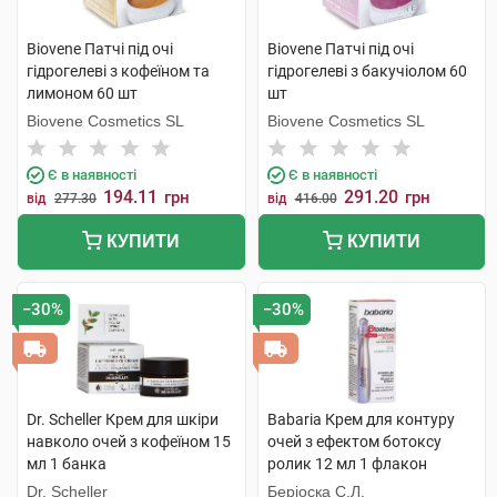
Biovene Патчі під очі
Biovene Патчі під очі
гідрогелеві з кофеїном та
гідрогелеві з бакучіолом 60
лимоном 60 шт
шт
Biovene Cosmetics SL
Biovene Cosmetics SL
Є в наявності
Є в наявності
194.11
291.20
грн
грн
від
277.30
від
416.00
КУПИТИ
КУПИТИ
−30%
−30%
Dr. Scheller Крем для шкіри
Babaria Крем для контуру
навколо очей з кофеїном 15
очей з ефектом ботоксу
мл 1 банка
ролик 12 мл 1 флакон
Dr. Scheller
Беріоска С.Л.