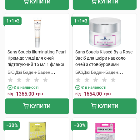
КУПИТИ
КУПИТИ
1+1=3
1+1=3
Sans Soucis Illuminating Pearl
Sans Soucis Kissed By a Rose
Крем-доглядl для очей
Засіб для шкіри навколо
підтягуючий 15 мл 1 флакон
очей з стовбуровими
клітинами троянди 15 мл 1
БіСіДжі Баден-Баден
БіСіДжі Баден-Баден
банка
Косметікс Груп Гмбх
Косметікс Груп Гмбх
Є в наявності
Є в наявності
1365.00
грн
1654.00
грн
від
від
КУПИТИ
КУПИТИ
−30%
−30%