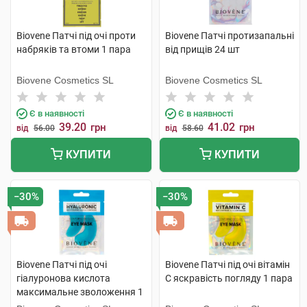
Biovene Патчі під очі проти
Biovene Патчі протизапальні
набряків та втоми 1 пара
від прищів 24 шт
Biovene Cosmetics SL
Biovene Cosmetics SL
Є в наявності
Є в наявності
39.20
41.02
грн
грн
від
56.00
від
58.60
КУПИТИ
КУПИТИ
−30%
−30%
Biovene Патчі під очі
Biovene Патчі під очі вітамін
гіалуронова кислота
C яскравість погляду 1 пара
максимальне зволоження 1
пара