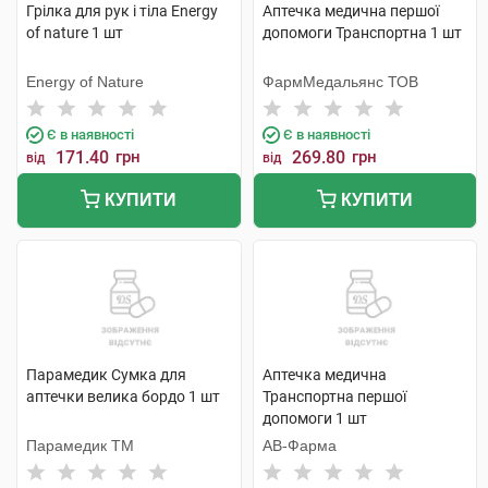
Грілка для рук і тіла Energy
Аптечка медична першої
of nature 1 шт
допомоги Транспортна 1 шт
Energy of Nature
ФармМедальянс ТОВ
Є в наявності
Є в наявності
171.40
грн
269.80
грн
від
від
КУПИТИ
КУПИТИ
Парамедик Сумка для
Аптечка медична
аптечки велика бордо 1 шт
Транспортна першої
допомоги 1 шт
Парамедик ТМ
АВ-Фарма