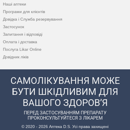
Наші аптеки
Програми для клієнтів
Довідка і Служба резервування
Застосунок
Запитання і відповіді
Оплата і доставка
Послуга Likar Online
Довідник ліків
САМОЛІКУВАННЯ МОЖЕ
БУТИ ШКІДЛИВИМ ДЛЯ
ВАШОГО ЗДОРОВ’Я
ПЕРЕД ЗАСТОСУВАННЯМ ПРЕПАРАТУ
ПРОКОНСУЛЬТУЙТЕСЯ З ЛІКАРЕМ
© 2020 - 2026 Аптека D.S. Усі права захищені