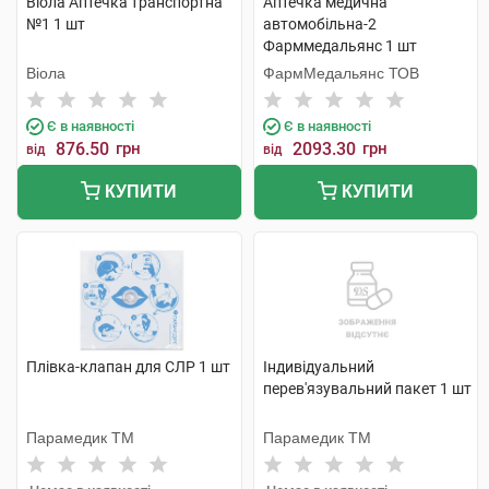
Віола Аптечка транспортна
Аптечка медична
№1 1 шт
автомобільна-2
Фарммедальянс 1 шт
Віола
ФармМедальянс ТОВ
Є в наявності
Є в наявності
876.50
грн
2093.30
грн
від
від
КУПИТИ
КУПИТИ
Плівка-клапан для СЛР 1 шт
Індивідуальний
перев'язувальний пакет 1 шт
Парамедик ТМ
Парамедик ТМ