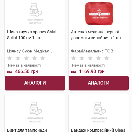
Шина гнучка зразку SAM
Аптечка медична першої
Splint 100 см 1 шт
допомоги виробнича 1 шт
Цзянсу Суюн Медікал
ФармМедальянс ТОВ
Метіріалс
Немає в наявності
Немає в наявності
466.50
грн
1169.90
грн
від
від
АНАЛОГИ
АНАЛОГИ
Бинт для тампонади
Бандаж компресійний Oleas