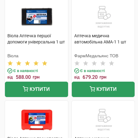
Віола Аптечка першої
Аптечка медична
допомоги універсальна 1 шт
автомобільна АМА-1 1 шт
Віола
ФармМедальянс ТОВ
Є в наявності
Є в наявності
588.00
грн
679.20
грн
від
від
КУПИТИ
КУПИТИ