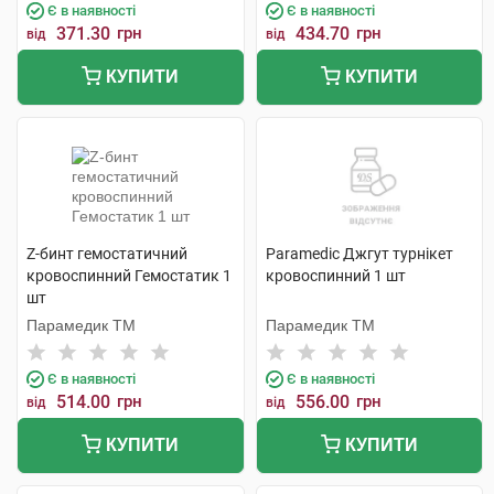
Є в наявності
Є в наявності
371.30
грн
434.70
грн
від
від
КУПИТИ
КУПИТИ
Z-бинт гемостатичний
Paramedic Джгут турнікет
кровоспинний Гемостатик 1
кровоспинний 1 шт
шт
Парамедик ТМ
Парамедик ТМ
Є в наявності
Є в наявності
514.00
грн
556.00
грн
від
від
КУПИТИ
КУПИТИ