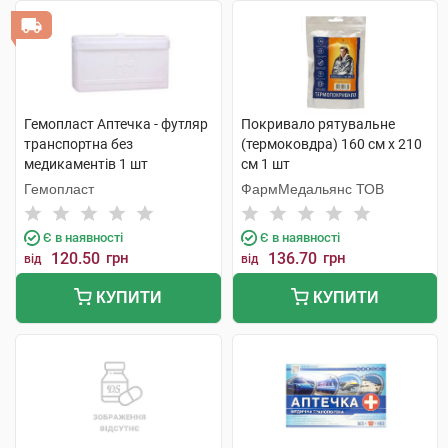
Гемопласт Аптечка - футляр
Покривало рятувальне
транспортна без
(термоковдра) 160 см х 210
медикаментів 1 шт
см 1 шт
Гемопласт
ФармМедальянс ТОВ
Є в наявності
Є в наявності
120.50
грн
136.70
грн
від
від
КУПИТИ
КУПИТИ