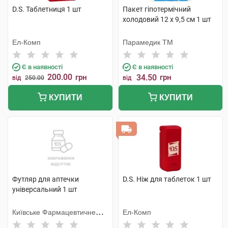
D.S. Таблетниця 1 шт
Пакет гіпотермічний
холодовий 12 x 9,5 см 1 шт
Ел-Комп
Парамедик ТМ
Є в наявності
Є в наявності
200.00
грн
34.50
грн
від
250.00
від
КУПИТИ
КУПИТИ
Футляр для аптечки
D.S. Ніж для таблеток 1 шт
універсальний 1 шт
Київське Фармацевтичне
Ел-Комп
Товариство ТОВ (Україна)