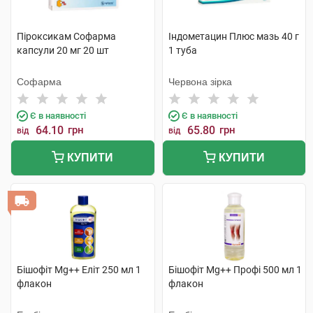
Піроксикам Софарма
Індометацин Плюс мазь 40 г
капсули 20 мг 20 шт
1 туба
Софарма
Червона зірка
Є в наявності
Є в наявності
64.10
грн
65.80
грн
від
від
КУПИТИ
КУПИТИ
Бішофіт Mg++ Еліт 250 мл 1
Бішофіт Mg++ Профі 500 мл 1
флакон
флакон