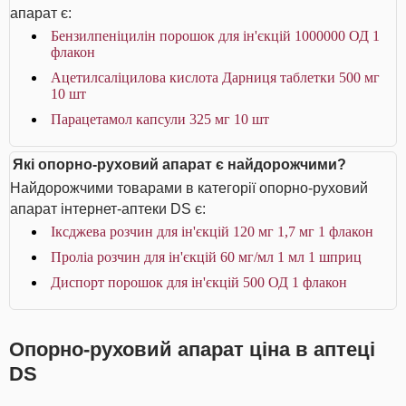
апарат є:
Бензилпеніцилін порошок для ін'єкцій 1000000 ОД 1
флакон
Ацетилсаліцилова кислота Дарниця таблетки 500 мг
10 шт
Парацетамол капсули 325 мг 10 шт
Які опорно-руховий апарат є найдорожчими?
Найдорожчими товарами в категорії опорно-руховий
апарат інтернет-аптеки DS є:
Іксджева розчин для ін'єкцій 120 мг 1,7 мг 1 флакон
Проліа розчин для ін'єкцій 60 мг/мл 1 мл 1 шприц
Диспорт порошок для ін'єкцій 500 ОД 1 флакон
Опорно-руховий апарат ціна в аптеці
DS