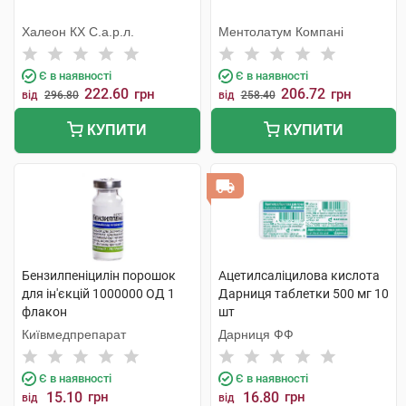
Халеон КХ С.а.р.л.
Ментолатум Компані
Є в наявності
Є в наявності
222.60
206.72
грн
грн
від
296.80
від
258.40
КУПИТИ
КУПИТИ
Бензилпеніцилін порошок
Ацетилсаліцилова кислота
для ін'єкцій 1000000 ОД 1
Дарниця таблетки 500 мг 10
флакон
шт
Київмедпрепарат
Дарниця ФФ
Є в наявності
Є в наявності
15.10
грн
16.80
грн
від
від