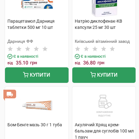
Парацетамол Дарниця
Натрію диклофенак-КВ
таблетки 500 мг 10 шт
капсули 25 мг 30 шт
Дарниця ФФ
Київський вітамінний завод
Є в наявності
Є в наявності
35.10
грн
36.80
грн
від
від
КУПИТИ
КУПИТИ
Бом-Бенге мазь 30 г 1 туба
Акулячий Хрящ крем-
бальзам для суглобів 100 мл
1 пауч