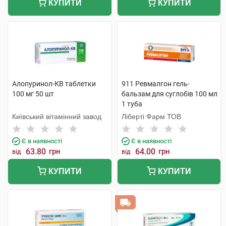
КУПИТИ
КУПИТИ
Алопуринол-КВ таблетки
911 Ревмалгон гель-
100 мг 50 шт
бальзам для суглобів 100 мл
1 туба
Київський вітамінний завод
Ліберті Фарм ТОВ
Є в наявності
Є в наявності
63.80
грн
64.00
грн
від
від
КУПИТИ
КУПИТИ