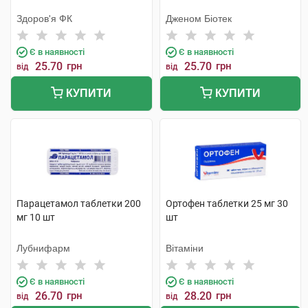
Здоров'я ФК
Дженом Біотек
Є в наявності
Є в наявності
25.70
грн
25.70
грн
від
від
КУПИТИ
КУПИТИ
Парацетамол таблетки 200
Ортофен таблетки 25 мг 30
мг 10 шт
шт
Лубнифарм
Вітаміни
Є в наявності
Є в наявності
26.70
грн
28.20
грн
від
від