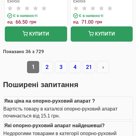
Екобіз
Екобіз
Є в наявності
Є в наявності
66.50
грн
71.00
грн
від
від
КУПИТИ
КУПИТИ
Показано
36
з
729
1
2
3
4
21
›
Поширені запитання
Яка ціна на опорно-руховий апарат ?
Вартість товару в каталозі опорно-руховий апарат
починається від 15.1 грн.
Які опорно-руховий апарат найдешевші?
Недорогими товарами в категорії опорно-руховий