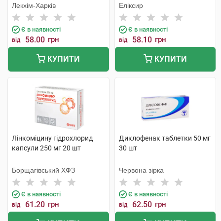
Лекхім-Харків
Еліксир
Є в наявності
Є в наявності
58.00
грн
58.10
грн
від
від
КУПИТИ
КУПИТИ
Лінкоміцину гідрохлорид
Диклофенак таблетки 50 мг
капсули 250 мг 20 шт
30 шт
Борщагівський ХФЗ
Червона зірка
Є в наявності
Є в наявності
61.20
грн
62.50
грн
від
від