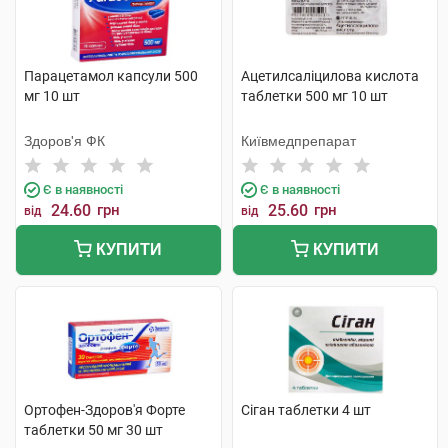
Парацетамол капсули 500
Ацетилсаліцилова кислота
мг 10 шт
таблетки 500 мг 10 шт
Здоров'я ФК
Київмедпрепарат
Є в наявності
Є в наявності
24.60
грн
25.60
грн
від
від
КУПИТИ
КУПИТИ
Ортофен-Здоров'я Форте
Сіган таблетки 4 шт
таблетки 50 мг 30 шт