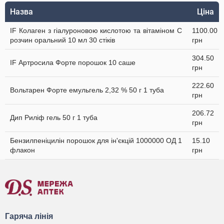
Назва
Ціна
IF Колаген з гіалуроновою кислотою та вітаміном C
1100.00
розчин оральний 10 мл 30 стіків
грн
304.50
IF Артросила Форте порошок 10 саше
грн
222.60
Вольтарен Форте емульгель 2,32 % 50 г 1 туба
грн
206.72
Дип Риліф гель 50 г 1 туба
грн
Бензилпеніцилін порошок для ін'єкцій 1000000 ОД 1
15.10
флакон
грн
Гаряча лінія