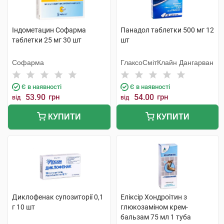
Індометацин Софарма
Панадол таблетки 500 мг 12
таблетки 25 мг 30 шт
шт
Софарма
ГлаксоСмітКлайн Дангарван
Є в наявності
Є в наявності
53.90
грн
54.00
грн
від
від
КУПИТИ
КУПИТИ
Диклофенак супозиторії 0,1
Еліксір Хондроітин з
г 10 шт
глюкозаміном крем-
бальзам 75 мл 1 туба