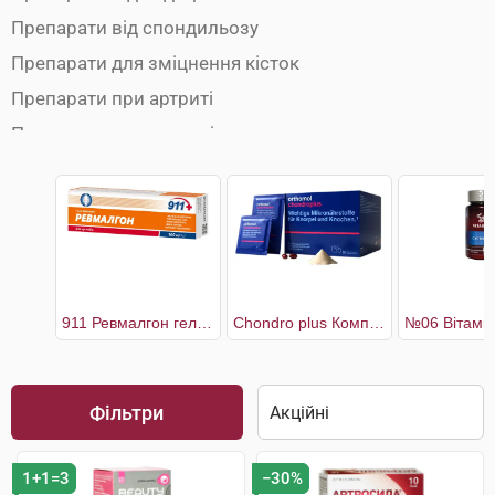
Препарати від спондильозу
Препарати для зміцнення кісток
Препарати при артриті
Препарати при артрозі
Препарати при бурситі
Препарати при міозиті
Препарати при остеопорозі
Препарати при радикуліті
Препарати при ревматизмі
911 Ревмалгон гель-бальзам для суглобів
Chondro plus Комплекс для здоров'я кісток і хрящів 30 днів
Препарати при розтягуванні зв'язок
Протизапальні препарати
Фільтри
Хондропротектори
1+1=3
−30%