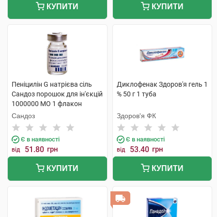
КУПИТИ
КУПИТИ
Пеніцилін G натрієва сіль
Диклофенак Здоров'я гель 1
Сандоз порошок для ін'єкцій
% 50 г 1 туба
1000000 МО 1 флакон
Сандоз
Здоров'я ФК
Є в наявності
Є в наявності
51.80
грн
53.40
грн
від
від
КУПИТИ
КУПИТИ