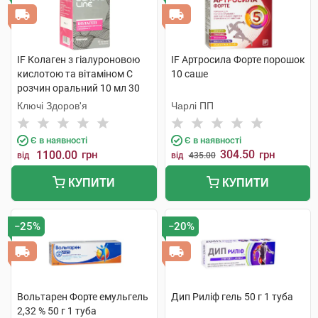
IF Колаген з гіалуроновою
IF Артросила Форте порошок
кислотою та вітаміном C
10 саше
розчин оральний 10 мл 30
стіків
Ключі Здоров'я
Чарлі ПП
Є в наявності
Є в наявності
304.50
1100.00
грн
грн
від
від
435.00
КУПИТИ
КУПИТИ
−25%
−20%
Вольтарен Форте емульгель
Дип Риліф гель 50 г 1 туба
2,32 % 50 г 1 туба