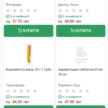
Фітофарм
Доктор Хелсі
Є в наявності
Є в наявності
37.70
грн
40.00
грн
від
від
КУПИТИ
КУПИТИ
Бороментол мазь 25 г 1 туба
Індометацин таблетки 25 мг
30 шт
Тернофарм
Фармекс Груп
Є в наявності
Є в наявності
44.00
грн
47.00
грн
від
від