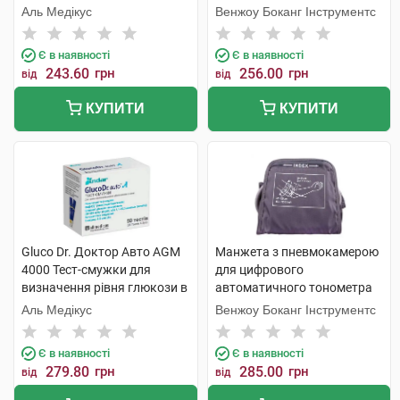
Аль Медікус
Венжоу Боканг Інструментс
Є в наявності
Є в наявності
243.60
грн
256.00
грн
від
від
КУПИТИ
КУПИТИ
Gluco Dr. Доктор Авто AGM
Манжета з пневмокамерою
4000 Тест-смужки для
для цифрового
визначення рівня глюкози в
автоматичного тонометра
крові 50 шт
стандартна 22-32 см 1 шт
Аль Медікус
Венжоу Боканг Інструментс
Є в наявності
Є в наявності
279.80
грн
285.00
грн
від
від