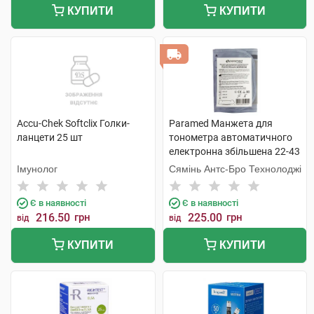
КУПИТИ
КУПИТИ
Accu-Chek Softclix Голки-
Paramed Манжета для
ланцети 25 шт
тонометра автоматичного
електронна збільшена 22-43
см 1 шт
Імунолог
Сямінь Антс-Бро Технолоджі
Є в наявності
Є в наявності
216.50
грн
225.00
грн
від
від
КУПИТИ
КУПИТИ