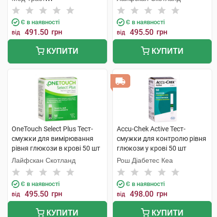
Хандельсгезельшафт
Є в наявності
Є в наявності
491.50
грн
495.50
грн
від
від
КУПИТИ
КУПИТИ
OneTouch Select Plus Тест-
Accu-Chek Active Тест-
смужки для вимірювання
смужки для контролю рівня
рівня глюкози в крові 50 шт
глюкози у крові 50 шт
Лайфскан Скотланд
Рош Діабетес Кеа
Є в наявності
Є в наявності
495.50
грн
498.00
грн
від
від
КУПИТИ
КУПИТИ