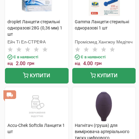
droplet Ланцети стерильні
Gamma Ланцети стерильні
одноразові 28G (0,36 мм) 1
одноразові 1 шт
шт
Ейч Ті Ел-СТРЕФА
Промісмед Хангжоу Медітеч
Є в наявності
Є в наявності
2.00
грн
4.00
грн
від
від
КУПИТИ
КУПИТИ
Accu-Chek Softclix Ланцети 1
Нагнітач (груша) для
шт
вимірювача артеріального
тиску цифрового