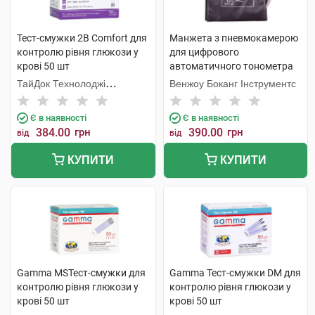
Тест-смужки 2В Comfort для
Манжета з пневмокамерою
контролю рівня глюкози у
для цифрового
крові 50 шт
автоматичного тонометра
велика 32-42 см 1 шт
ТайДок Технолоджі
Венжоу Боканг Інструментс
Корпорейшн
Є в наявності
Є в наявності
384.00
грн
390.00
грн
від
від
КУПИТИ
КУПИТИ
Gamma MSТест-смужки для
Gamma Тест-смужки DM для
контролю рівня глюкози у
контролю рівня глюкози у
крові 50 шт
крові 50 шт