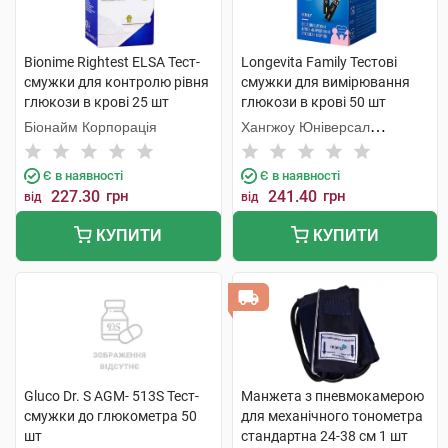
Bionime Rightest ELSA Тест-
Longevita Family Тестові
смужки для контролю рівня
смужки для вимірювання
глюкози в крові 25 шт
глюкози в крові 50 шт
Біонайм Корпорація
Хангжоу Юніверсал
Електронік
Є в наявності
Є в наявності
227.30
грн
241.40
грн
від
від
КУПИТИ
КУПИТИ
Gluco Dr. S AGM- 513S Тест-
Манжета з пневмокамерою
смужки до глюкометра 50
для механічного тонометра
шт
стандартна 24-38 см 1 шт