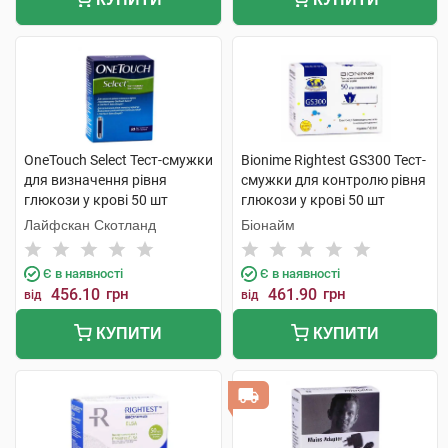
OneTouch Select Тест-смужки
Bionime Rightest GS300 Тест-
для визначення рівня
смужки для контролю рівня
глюкози у крові 50 шт
глюкози у крові 50 шт
Лайфскан Скотланд
Біонайм
Є в наявності
Є в наявності
456.10
грн
461.90
грн
від
від
КУПИТИ
КУПИТИ