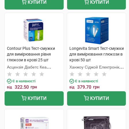
КУПИТИ
КУПИТИ
Contour Plus Тест-смужки
Longevita Smart Тест-смужки
для вимірювання рівня
для вимірювання глюкози в
глюкози в крові 25 шт
крові 50 шт
Асцензія Діабетс Кеа
Ханжоу Сіджой Електронікс
Холдінгс
енд Інструментс Ко
Є в наявності
Є в наявності
322.50
грн
379.70
грн
від
від
КУПИТИ
КУПИТИ