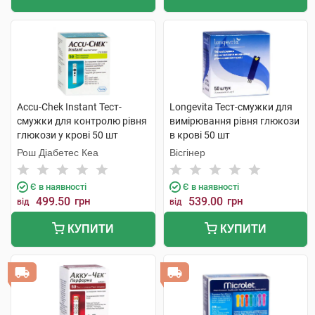
Accu-Chek Instant Тест-
Longevita Тест-смужки для
смужки для контролю рівня
вимірювання рівня глюкози
глюкози у крові 50 шт
в крові 50 шт
Рош Діабетес Кеа
Вісгінер
Є в наявності
Є в наявності
499.50
грн
539.00
грн
від
від
КУПИТИ
КУПИТИ