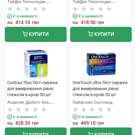
ТайДок Технолоджі
ТайДок Технолоджі
Корпорейшн
Корпорейшн
Є в наявності
Є в наявності
414.10
грн
418.50
грн
від
від
КУПИТИ
КУПИТИ
Contour Plus Тест-смужки
OneTouch Ultra Тест-смужки
для вимірювання рівня
для вимірювання рівня
глюкози в крові 50 шт
глюкози в крові 50 шт
Асцензія Діабетс Кеа
Лайфскан Скотланд
Холдінгс
Є в наявності
Є в наявності
428.30
грн
449.10
грн
від
від
КУПИТИ
КУПИТИ