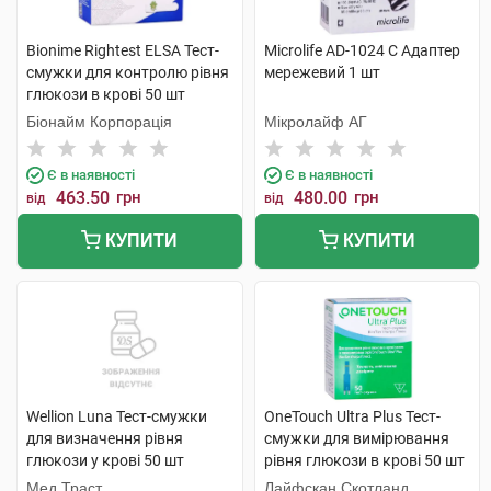
Bionime Rightest ELSA Тест-
Microlife AD-1024 C Адаптер
смужки для контролю рівня
мережевий 1 шт
глюкози в крові 50 шт
Біонайм Корпорація
Мікролайф AГ
Є в наявності
Є в наявності
463.50
грн
480.00
грн
від
від
КУПИТИ
КУПИТИ
Wellion Luna Тест-смужки
OneTouch Ultra Plus Тест-
для визначення рівня
смужки для вимірювання
глюкози у крові 50 шт
рівня глюкози в крові 50 шт
Мед Траст
Лайфскан Скотланд