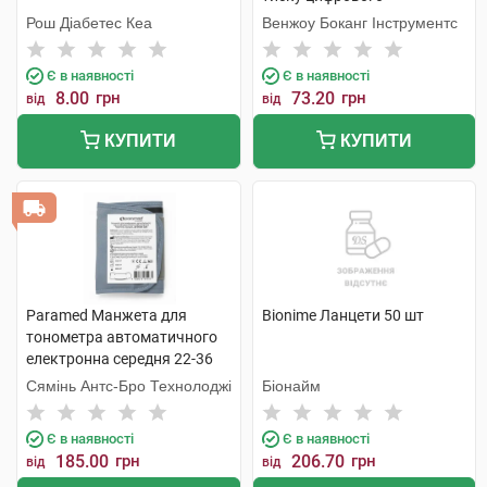
напівавтоматичного, колір
Рош Діабетес Кеа
Венжоу Боканг Інструментс
сірий 1 шт
Є в наявності
Є в наявності
8.00
грн
73.20
грн
від
від
КУПИТИ
КУПИТИ
Paramed Манжета для
Bionime Ланцети 50 шт
тонометра автоматичного
електронна середня 22-36
см 1 шт
Сямінь Антс-Бро Технолоджі
Біонайм
Є в наявності
Є в наявності
185.00
грн
206.70
грн
від
від