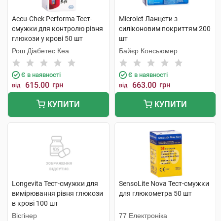
Accu-Chek Performa Тест-
Microlet Ланцети з
смужки для контролю рівня
силіконовим покриттям 200
глюкози у крові 50 шт
шт
Рош Діабетес Кеа
Байєр Консьюмер
Є в наявності
Є в наявності
615.00
грн
663.00
грн
від
від
КУПИТИ
КУПИТИ
Longevita Тест-смужки для
SensoLite Nova Тест-смужки
вимірювання рівня глюкози
для глюкометра 50 шт
в крові 100 шт
Вісгінер
77 Електроніка