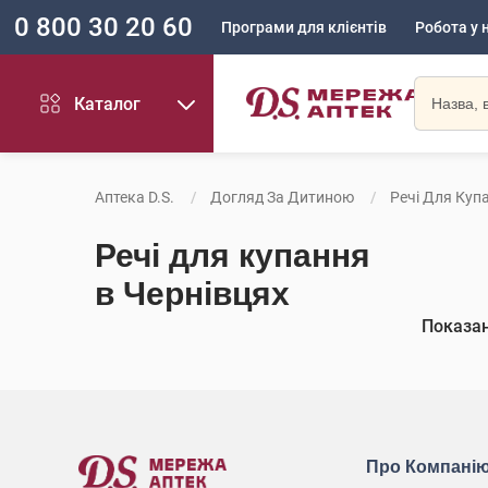
0 800 30 20 60
Програми для клієнтів
Робота у 
Каталог
Аптека D.S.
Догляд За Дитиною
Речі Для Куп
Речі для купання
в Чернівцях
Показа
Про Компані