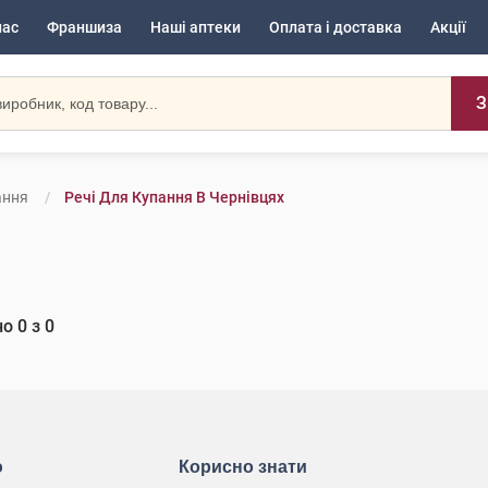
нас
Франшиза
Наші аптеки
Оплата і доставка
Акції
З
ання
Речі Для Купання В Чернівцях
но
0
з
0
ю
Корисно знати