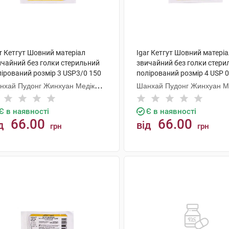
r Кетгут Шовний матеріал
Igar Кетгут Шовний матері
ичайний без голки стерильний
звичайний без голки стери
лірований розмір 3 USP3/0 150
полірований розмір 4 USP 0
1 шт
1 шт
нхай Пудонг Жинхуан Медікал
Шанхай Пудонг Жинхуан М
одактс
Продактс
Є в наявності
Є в наявності
66.00
66.00
д
від
грн
грн
КУПИТИ
КУПИТИ