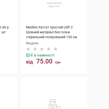
2-40 р
Meditec Кетгут простий USP 2
1 шт
Шовний матеріал без голки
стерильний полірований 150 см
KG-02186 1 шт
Медітек
Є в наявності
75.00
від
грн
КУПИТИ