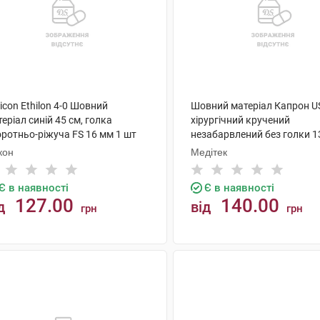
icon Ethilon 4-0 Шовний
Шовний матеріал Капрон U
еріал синій 45 см, голка
хірургічний кручений
оротньо-ріжуча FS 16 мм 1 шт
незабарвлений без голки 1
шт
кон
Медітек
Є в наявності
Є в наявності
127.00
140.00
д
від
грн
грн
КУПИТИ
КУПИТИ