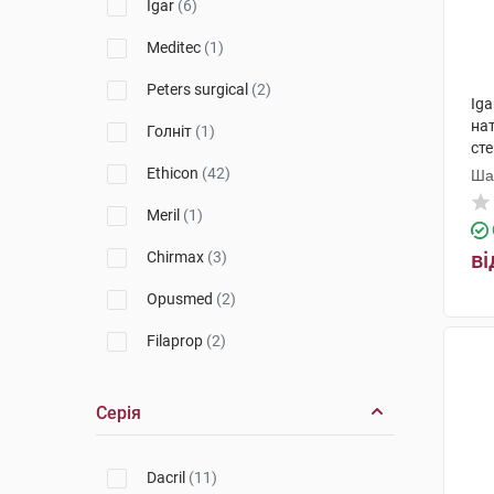
Igar
(6)
Meditec
(1)
Peters surgical
(2)
Ig
нат
Голніт
(1)
ст
150
Ethicon
(42)
Ша
Пр
Meril
(1)
ві
Chirmax
(3)
Opusmed
(2)
Filaprop
(2)
Merocel
(1)
Серія
Surgicel
(1)
Assumesh
(4)
Dacril
(11)