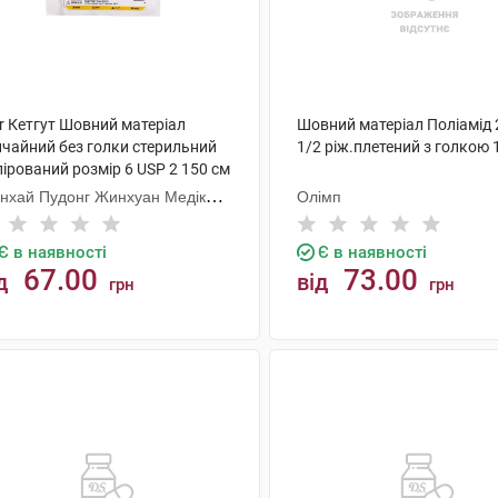
r Кетгут Шовний матеріал
Шовний матеріал Поліамід 
ичайний без голки стерильний
1/2 ріж.плетений з голкою 
ірований розмір 6 USP 2 150 см
шт
нхай Пудонг Жинхуан Медікал
Олімп
одактс
Є в наявності
Є в наявності
67.00
73.00
д
від
грн
грн
КУПИТИ
КУПИТИ