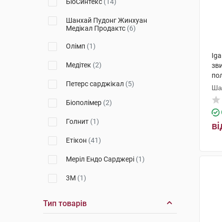
БіоСинтекс
(14)
PDS Plus
(3)
Шанхай Пудонг Жинхуан
Медікал Продактс
(6)
Chirasorb
(1)
Олімп
(1)
PDO
(1)
Iga
Медітек
(2)
зв
Chirlac
(2)
пол
Петерс сарджікал
(5)
1 
Ша
PDS II
(1)
Пр
Біополімер
(2)
Голнит
(1)
ві
Етікон
(41)
Меріл Ендо Сарджері
(1)
3М
(1)
Біосінтекс
(2)
Тип товарів
Хірана Інджекта
(3)