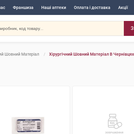
нас
Франшиза
Наші аптеки
Оплата і доставка
Акції
З
ний Шовний Матеріал
Хірургічний Шовний Матеріал В Чернівцях