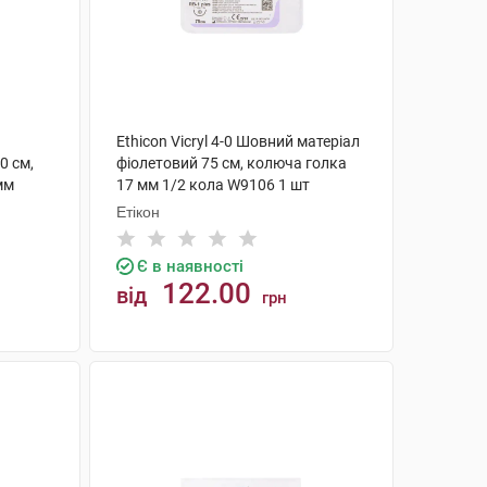
Ethicon Vicryl 4-0 Шовний матеріал
0 см,
фіолетовий 75 см, колюча голка
мм
17 мм 1/2 кола W9106 1 шт
Етікон
Є в наявності
122.00
від
грн
КУПИТИ