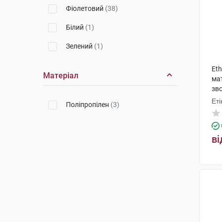
Фіолетовий
(38)
Білий
(1)
Зелений
(1)
Eth
Матеріал
мат
зв
шт
Еті
Поліпропілен
(3)
ві