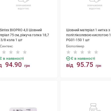
oSintex BIOPRO 4,0 Шовний
Шовний матеріал 1 нитка з
еріал 75 см, ріжуча голка 18,7
полігліколевою кислотою 1
3/8 кола 1 шт
PG01-150 1 шт
оСинтекс
Біополімер
Є в наявності
Є в наявності
94.90
95.75
д
від
грн
грн
КУПИТИ
КУПИТИ