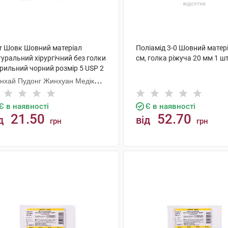
ar Шовк Шовний матеріал
Поліамід 3-0 Шовний матер
уральний хірургічний без голки
см, голка ріжуча 20 мм 1 ш
ерильний чорний розмір 5 USP 2
 см 1 шт
нхай Пудонг Жинхуан Медікал
одактс
Є в наявності
Є в наявності
21.50
52.70
д
від
грн
грн
КУПИТИ
КУПИТИ