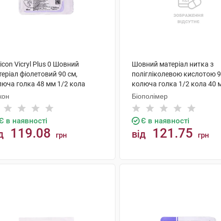
icon Vicryl Plus 0 Шовний
Шовний матеріал нитка з
еріал фіолетовий 90 см,
полігліколевою кислотою 9
люча голка 48 мм 1/2 кола
колюча голка 1/2 кола 40 
P370 1 шт
PG0240-90 1 шт
кон
Біополімер
Є в наявності
Є в наявності
119.08
121.75
д
від
грн
грн
КУПИТИ
КУПИТИ