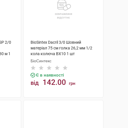
SP 2/0
BioSintex Dacril 3/0 Шовний
матеріал 75 см голка 26,2 мм 1/2
30 м 1
кола колюча ВХ10 1 шт
БіоСинтекс
Є в наявності
142.00
від
грн
КУПИТИ