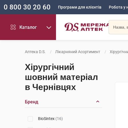
0 800 30 20 60
Програми для клієнтів
Робота у 
Каталог
Аптека D.S.
Лікарняний Асортимент
Хірургіч
Хірургічний
шовний матеріал
в Чернівцях
Бренд
BioSintex
(16)