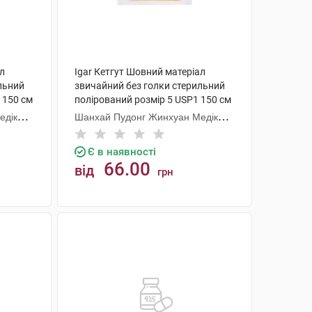
ал
Igar Кетгут Шовний матеріал
льний
звичайний без голки стерильний
 150 см
полірований розмір 5 USP1 150 см
1 шт
едікал
Шанхай Пудонг Жинхуан Медікал
Продактс
Є в наявності
66.00
від
грн
КУПИТИ