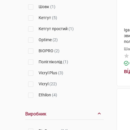
Biomesh
(2)
Шовк
(1)
Кетгут
(5)
Кетгут простий
(1)
Iga
зв
Optime
(2)
по
см 
Ша
BIOPRO
(2)
Пр
Полігліколід
(1)
ві
Vicryl Plus
(3)
Vicryl
(22)
Ethilon
(4)
Mitsu
(1)
Виробник
Prolene
(7)
Ethibond Exсel
(2)