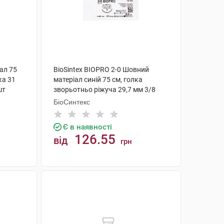
іал 75
BioSintex BIOPRO 2-0 Шовний
ка 31
матеріал синій 75 см, голка
шт
зворьотньо ріжуча 29,7 мм 3/8
кола BX364 1 шт
БіоСинтекс
Є в наявності
126.55
від
грн
КУПИТИ