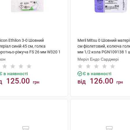
icon Ethilon 3-0 Шовний
Meril Mitsu 0 Шовний матер
еріал синій 45 см, голка
см фіолетовий, колюча гол
оротньо-ріжуча FS 26 мм W320 1
мм 1/2 кола PGN109138 1 
кон
Меріл Ендо Сарджері
Є в наявності
Є в наявності
125.00
126.00
д
від
грн
грн
КУПИТИ
КУПИТИ