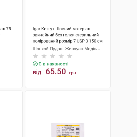
іал 75
Igar Кетгут Шовний матеріал
т
звичайний без голки стерильний
полірований розмір 7 USP 3 150 см
1 шт
Шанхай Пудонг Жинхуан Медікал
Продактс
Є в наявності
65.50
від
грн
КУПИТИ