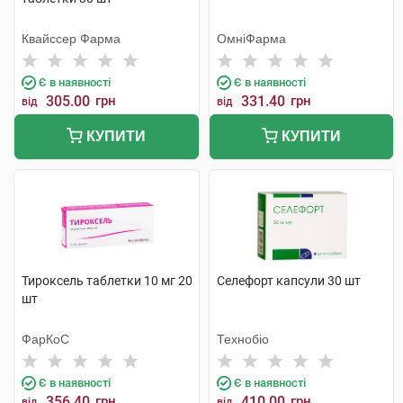
Квайссер Фарма
ОмніФарма
Є в наявності
Є в наявності
305.00
грн
331.40
грн
від
від
КУПИТИ
КУПИТИ
Тироксель таблетки 10 мг 20
Селефорт капсули 30 шт
шт
ФарКоС
Технобіо
Є в наявності
Є в наявності
356.40
грн
410.00
грн
від
від