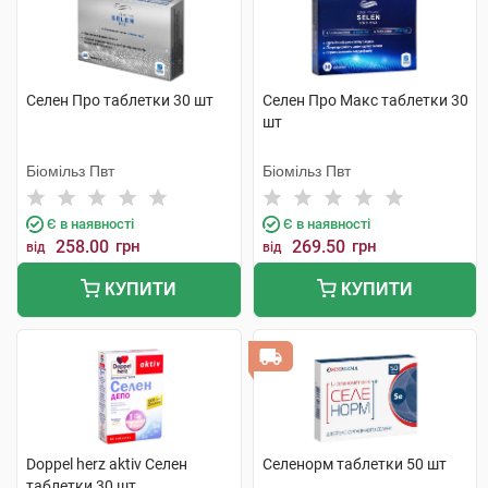
Селен Про таблетки 30 шт
Селен Про Макс таблетки 30
шт
Біомільз Пвт
Біомільз Пвт
Є в наявності
Є в наявності
258.00
грн
269.50
грн
від
від
КУПИТИ
КУПИТИ
Doppel herz aktiv Селен
Селенорм таблетки 50 шт
таблетки 30 шт