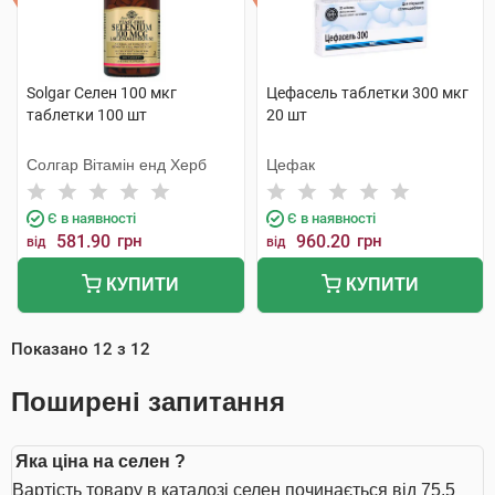
Solgar Селен 100 мкг
Цефасель таблетки 300 мкг
таблетки 100 шт
20 шт
Солгар Вітамін енд Херб
Цефак
Є в наявності
Є в наявності
581.90
грн
960.20
грн
від
від
КУПИТИ
КУПИТИ
Показано
12
з
12
Поширені запитання
Яка ціна на селен ?
Вартість товару в каталозі селен починається від 75.5