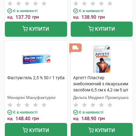
Є в наявності
Є в наявності
137.70
грн
138.90
грн
від
від
КУПИТИ
КУПИТИ
Фастум гель 2,5 % 50 г 1 туба
Аргетт Пластир
знеболюючий з лікарським
засобом 6,5 см х 4,2 см 5 шт
Менаріні Мануфактурінг
Дельта Медікел Промоушнз
Є в наявності
Є в наявності
148.40
грн
148.90
грн
від
від
КУПИТИ
КУПИТИ