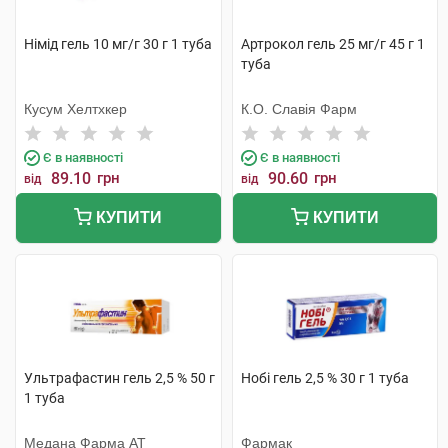
Німід гель 10 мг/г 30 г 1 туба
Артрокол гель 25 мг/г 45 г 1
туба
Кусум Хелтхкер
К.О. Славія Фарм
Є в наявності
Є в наявності
89.10
грн
90.60
грн
від
від
КУПИТИ
КУПИТИ
Ультрафастин гель 2,5 % 50 г
Нобі гель 2,5 % 30 г 1 туба
1 туба
Медана Фарма АТ
Фармак