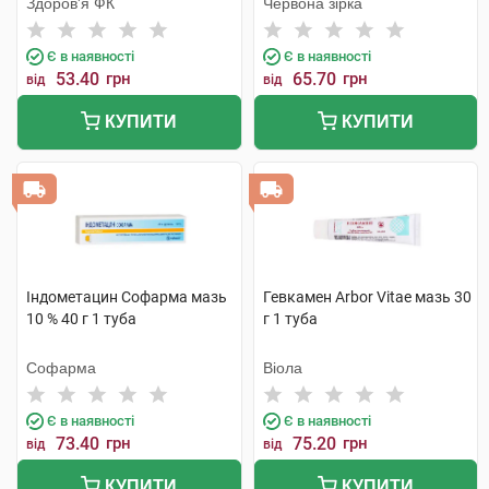
Здоров'я ФК
Червона зірка
Є в наявності
Є в наявності
53.40
грн
65.70
грн
від
від
КУПИТИ
КУПИТИ
Індометацин Софарма мазь
Гевкамен Arbor Vitae мазь 30
10 % 40 г 1 туба
г 1 туба
Софарма
Віола
Є в наявності
Є в наявності
73.40
грн
75.20
грн
від
від
КУПИТИ
КУПИТИ