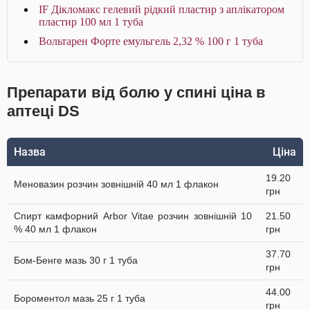
IF Дікломакс гелевий рідкий пластир з аплікатором
пластир 100 мл 1 туба
Вольтарен Форте емульгель 2,32 % 100 г 1 туба
Препарати від болю у спині ціна в
аптеці DS
Назва
Ціна
19.20
Меновазин розчин зовнішній 40 мл 1 флакон
грн
Спирт камфорний Arbor Vitae розчин зовнішній 10
21.50
% 40 мл 1 флакон
грн
37.70
Бом-Бенге мазь 30 г 1 туба
грн
44.00
Бороментол мазь 25 г 1 туба
грн