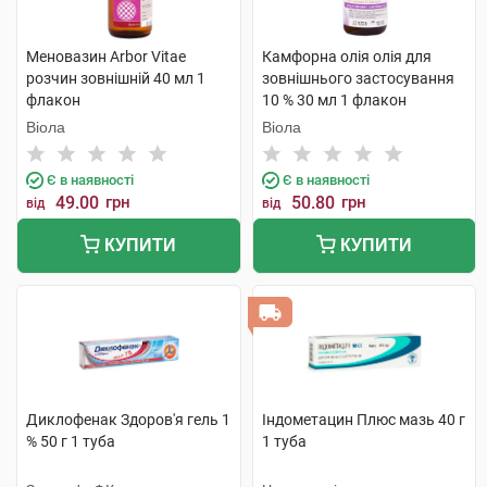
Меновазин Arbor Vitae
Камфорна олія олія для
розчин зовнішній 40 мл 1
зовнішнього застосування
флакон
10 % 30 мл 1 флакон
Віола
Віола
Є в наявності
Є в наявності
49.00
грн
50.80
грн
від
від
КУПИТИ
КУПИТИ
Диклофенак Здоров'я гель 1
Індометацин Плюс мазь 40 г
% 50 г 1 туба
1 туба