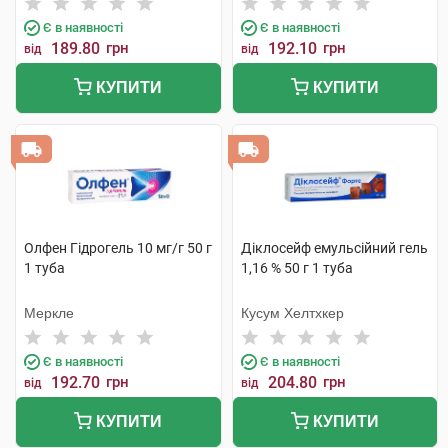
Є в наявності
Є в наявності
189.80
грн
192.10
грн
від
від
КУПИТИ
КУПИТИ
Олфен Гідрогель 10 мг/г 50 г
Діклосейф емульсійний гель
1 туба
1,16 % 50 г 1 туба
Меркле
Кусум Хелтхкер
Є в наявності
Є в наявності
192.70
грн
204.80
грн
від
від
КУПИТИ
КУПИТИ