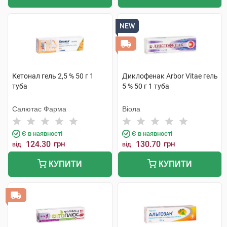
NEW
Кетонал гель 2,5 % 50 г 1
Диклофенак Arbor Vitae гель
туба
5 % 50 г 1 туба
Салютас Фарма
Віола
Є в наявності
Є в наявності
124.30
грн
130.70
грн
від
від
КУПИТИ
КУПИТИ