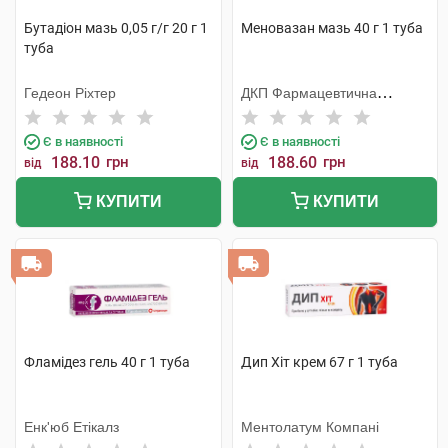
Бутадіон мазь 0,05 г/г 20 г 1
Меновазан мазь 40 г 1 туба
туба
Гедеон Ріхтер
ДКП Фармацевтична
фабрика
Є в наявності
Є в наявності
188.10
грн
188.60
грн
від
від
КУПИТИ
КУПИТИ
Фламідез гель 40 г 1 туба
Дип Хіт крем 67 г 1 туба
Енк'юб Етікалз
Ментолатум Компані