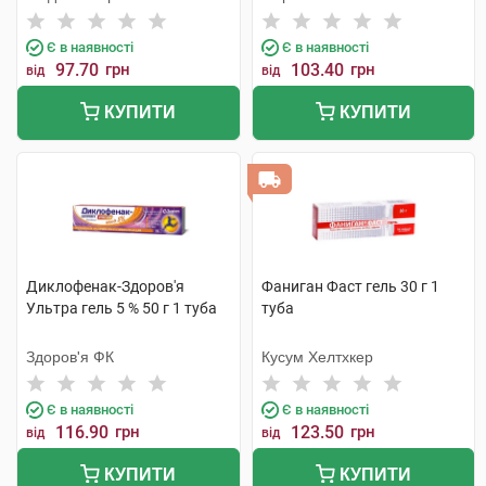
Є в наявності
Є в наявності
97.70
грн
103.40
грн
від
від
КУПИТИ
КУПИТИ
Диклофенак-Здоров'я
Фаниган Фаст гель 30 г 1
Ультра гель 5 % 50 г 1 туба
туба
Здоров'я ФК
Кусум Хелтхкер
Є в наявності
Є в наявності
116.90
грн
123.50
грн
від
від
КУПИТИ
КУПИТИ