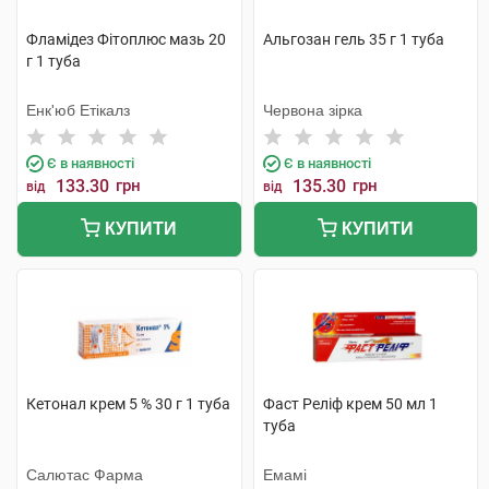
Фламідез Фітоплюс мазь 20
Альгозан гель 35 г 1 туба
г 1 туба
Енк'юб Етікалз
Червона зірка
Є в наявності
Є в наявності
133.30
грн
135.30
грн
від
від
КУПИТИ
КУПИТИ
Кетонал крем 5 % 30 г 1 туба
Фаст Реліф крем 50 мл 1
туба
Салютас Фарма
Емамі