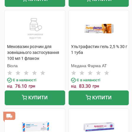
Меновазин розчин для
Ультрафастин гель 2,5 % 30 г
зовнішнього застосування
1 туба
100 мл 1 флакон
Віола
Медана Фарма АТ
Є в наявності
Є в наявності
76.10
грн
83.30
грн
від
від
КУПИТИ
КУПИТИ