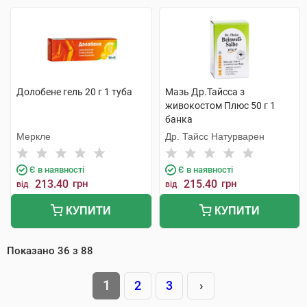
Долобене гель 20 г 1 туба
Мазь Др.Тайсса з
живокостом Плюс 50 г 1
банка
Меркле
Др. Тайсс Натурварен
Є в наявності
Є в наявності
213.40
грн
215.40
грн
від
від
КУПИТИ
КУПИТИ
Показано
36
з
88
1
2
3
›