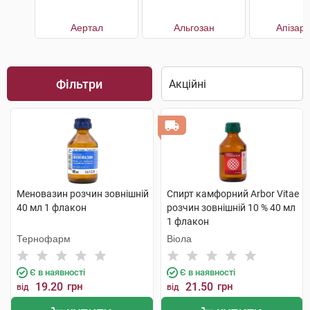
Аертал
Альгозан
Апізар
Фільтри
Меновазин розчин зовнішній
Спирт камфорний Arbor Vitae
40 мл 1 флакон
розчин зовнішній 10 % 40 мл
1 флакон
Тернофарм
Віола
Є в наявності
Є в наявності
19.20
грн
21.50
грн
від
від