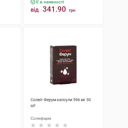
Є в наявності
341.90
від
грн
КУПИТИ
Солвіт Ферум капсули 596 мг 30
шт
Солефарм