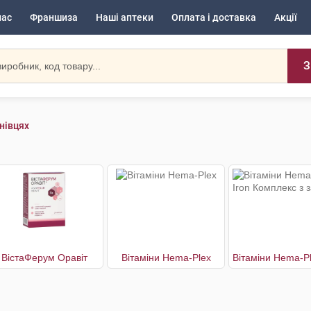
нас
Франшиза
Наші аптеки
Оплата і доставка
Акції
З
нівцях
ВістаФерум Оравіт
Вітаміни Hema-Plex