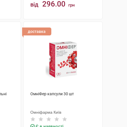
296.00
від
грн
КУПИТИ
доставка
льні
ОмніФер капсули 30 шт
Омніфарма Київ
Є в наявності