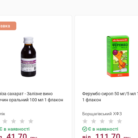
тавка
іза сахарат - Залізне вино
Ферумбо сироп 50 мг/5 мл 
зчин оральний 100 мл 1 флакон
1 флакон
лік
Борщагівський ХФЗ
Є в наявності
Є в наявності
41.70
111.70
д
від