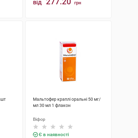
277.20
від
грн
КУПИТИ
 шт
Мальтофер краплі оральні 50 мг/
мл 30 мл 1 флакон
Віфор
Є в наявності