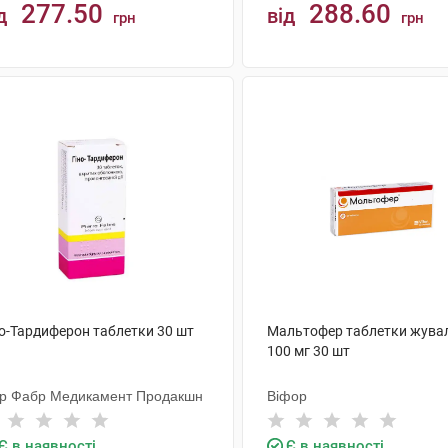
277.50
288.60
д
від
грн
грн
КУПИТИ
КУПИТИ
но-Тардиферон таблетки 30 шт
Мальтофер таблетки жува
100 мг 30 шт
єр Фабр Медикамент Продакшн
Віфор
Є в наявності
Є в наявності