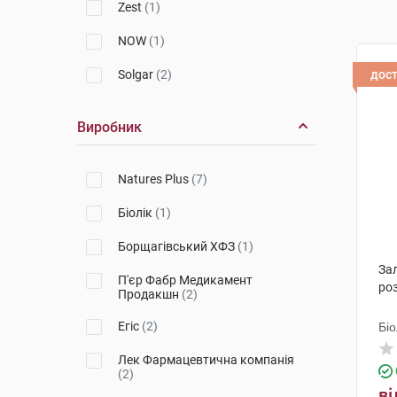
Zest
(1)
NOW
(1)
Solgar
(2)
дос
Виробник
Natures Plus
(7)
Біолік
(1)
Борщагівський ХФЗ
(1)
Зал
П'єр Фабр Медикамент
ро
Продакшн
(2)
Егіс
(2)
Біо
Лек Фармацевтична компанія
(2)
ві