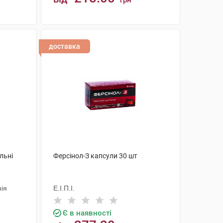
грн
КУПИТИ
доставка
льні
Ферсінол-З капсули 30 шт
ія
Е.І.П.І.
Є в наявності