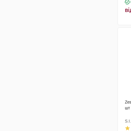
ві
Ze
шт
S.I.