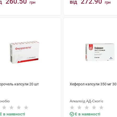
260.50
272.90
д
від
грн
грн
КУПИТИ
КУПИТИ
ррочель капсули 20 шт
Хеферол капсули 350 мг 30
хнобіо
Алкалоїд АД-Скоп'є
Є в наявності
Є в наявності