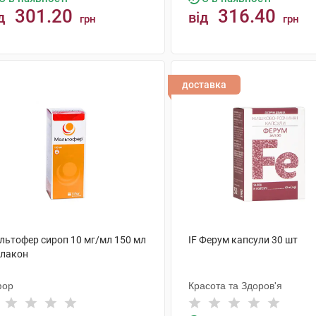
301.20
316.40
д
від
грн
грн
КУПИТИ
КУПИТИ
доставка
льтофер сироп 10 мг/мл 150 мл
IF Ферум капсули 30 шт
флакон
фор
Красота та Здоров'я