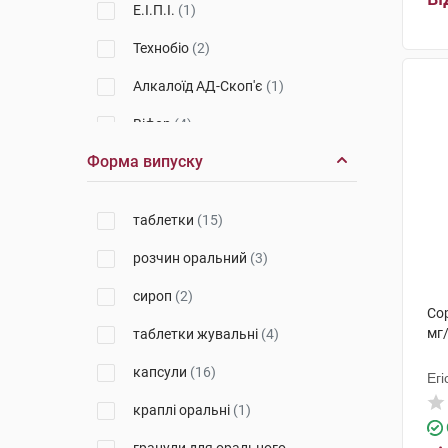
Е.І.П.І.
(1)
Технобіо
(2)
Алкалоїд АД-Скоп'є
(1)
Віфор
(4)
Форма випуску
Омніфарма Київ
(1)
Красота та Здоров'я
(1)
таблетки
(15)
S.I.I.T.
(1)
розчин оральний
(3)
Солефарм
(1)
сироп
(2)
Со
Нов Фудс
(1)
мг/
таблетки жувальні
(4)
ТОВ Свєтан
(1)
капсули
(16)
Егі
Сперко Україна
(1)
краплі оральні
(1)
Іннотера Шузі
(1)