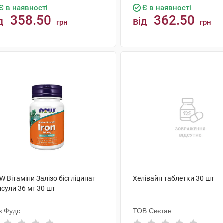
Є в наявності
Є в наявності
358.50
362.50
д
від
грн
грн
КУПИТИ
КУПИТИ
 Вітаміни Залізо бісгліцинат
Хелівайн таблетки 30 шт
сули 36 мг 30 шт
в Фудс
ТОВ Свєтан