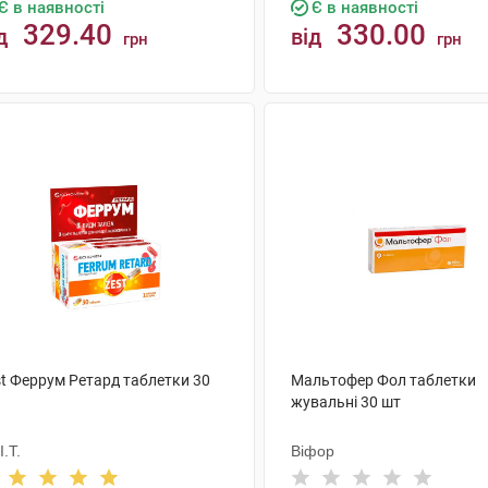
Є в наявності
Є в наявності
329.40
330.00
д
від
грн
грн
КУПИТИ
КУПИТИ
st Феррум Ретард таблетки 30
Мальтофер Фол таблетки
жувальні 30 шт
I.T.
Віфор