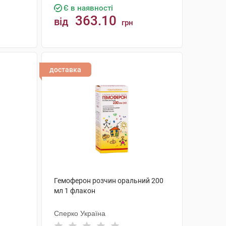
Є в наявності
363.10
від
грн
КУПИТИ
доставка
Гемоферон розчин оральний 200
мл 1 флакон
Сперко Україна