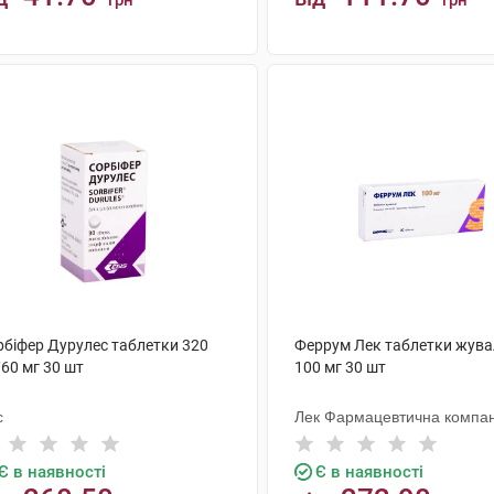
грн
грн
КУПИТИ
КУПИТИ
рбіфер Дурулес таблетки 320
Феррум Лек таблетки жува
60 мг 30 шт
100 мг 30 шт
с
Лек Фармацевтична компан
Є в наявності
Є в наявності