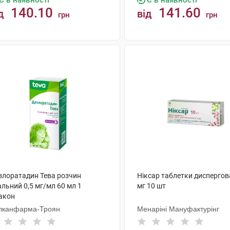
Є в наявності
Є в наявності
140.10
141.60
д
від
грн
грн
КУПИТИ
КУПИТИ
злоратадин Тева розчин
Ніксар таблетки диспергов
льний 0,5 мг/мл 60 мл 1
мг 10 шт
акон
лканфарма-Троян
Менаріні Мануфактурінг