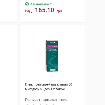
Є в наявності
165.10
від
грн
КУПИТИ
Гленспрей спрей назальний 50
мкг/дозу 60 доз 1 флакон
Гленмарк Фармасьютикалз