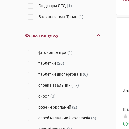
Гледфарм ЛТД
(1)
Балканфарма-Троян
(1)
Санофі Вінтроп Індастріа
(1)
Форма випуску
Менаріні Мануфактурінг
(3)
Київський вітамінний завод
(1)
фітоконцентра
(1)
Уорлд Медицин Ілач Сан. Ве
таблетки
(26)
Тідж
(2)
таблетки дисперговані
(6)
Фарма Вернігероде
(1)
спрей назальний
(17)
Гленмарк Фармасьютикалз
(7)
Але
сироп
(3)
Тева Чех Індастріз
(1)
розчин оральний
(2)
Маклеодс Фармасьютикалс
(1)
Егі
спрей назальний, суспензія
(6)
Меда Меньюфекчеринг
(1)