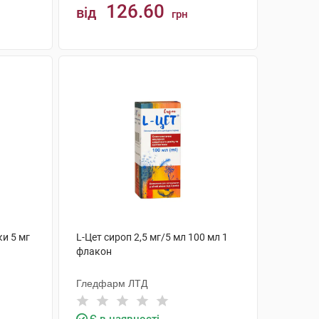
126.60
від
грн
КУПИТИ
ки 5 мг
L-Цет сироп 2,5 мг/5 мл 100 мл 1
флакон
Гледфарм ЛТД