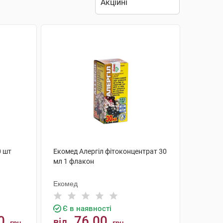
0 шт
Екомед Алергіл фітоконцентрат 30
мл 1 флакон
Екомед
Є в наявності
0
76.00
від