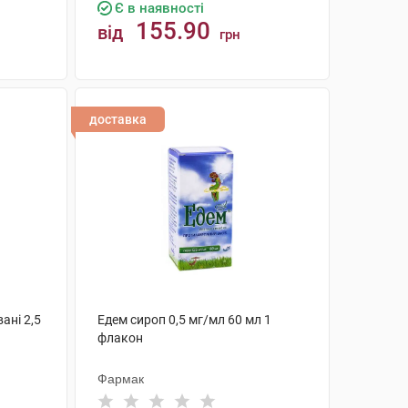
Є в наявності
155.90
від
грн
КУПИТИ
доставка
ані 2,5
Едем сироп 0,5 мг/мл 60 мл 1
флакон
Фармак