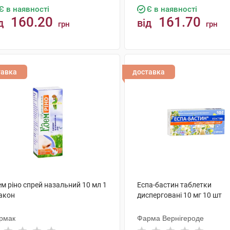
Є в наявності
Є в наявності
160.20
161.70
д
від
грн
грн
КУПИТИ
КУПИТИ
тавка
доставка
м ріно спрей назальний 10 мл 1
Еспа-бастин таблетки
акон
дисперговані 10 мг 10 шт
рмак
Фарма Вернігероде