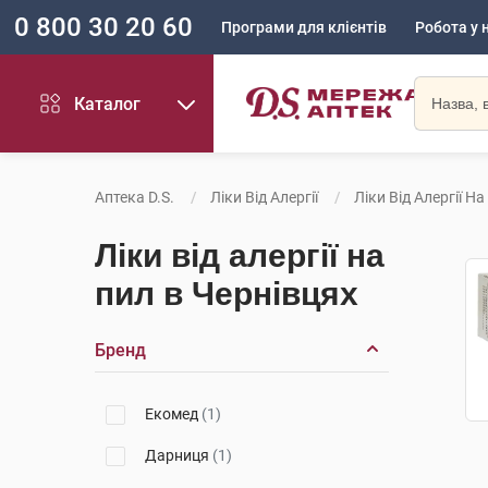
0 800 30 20 60
Програми для клієнтів
Робота у 
Каталог
Аптека D.S.
Ліки Від Алергії
Ліки Від Алергії Н
Ліки від алергії на
пил в Чернівцях
Бренд
Екомед
(1)
Дарниця
(1)