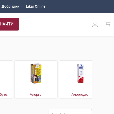
Добрі ціни
Likar Online
НАЙТИ
Алерген Мікст побутовий №5
Алергіл
Алергодил