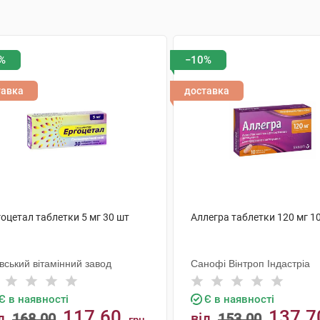
%
−10%
тавка
доставка
оцетал таблетки 5 мг 30 шт
Аллегра таблетки 120 мг 1
вський вітамінний завод
Санофі Вінтроп Індастріа
Є в наявності
Є в наявності
117.60
137.7
д
168.00
від
153.00