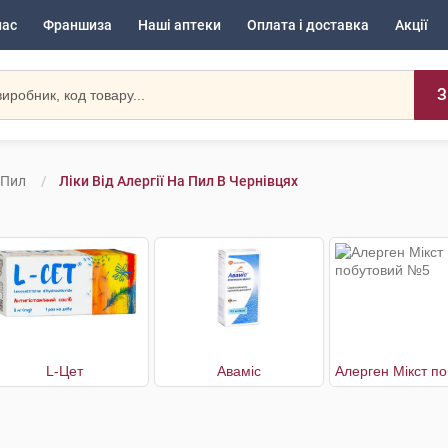
нас
Франшиза
Наші аптеки
Оплата і доставка
Акції
З
а Пил
Ліки Від Алергії На Пил В Чернівцях
L-Цет
Аваміс