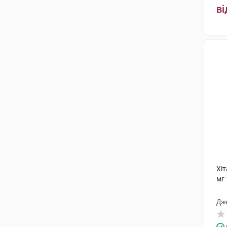
Глаксо Веллком
(1)
ві
Менаріні Меньюфекчуринг
(1)
Глаксо Оперейшнс
(1)
Байєр Біттерфельд
(1)
Дельта Медікел
(1)
Кусум Хелтхкер
(1)
Імунолог
(2)
Хіт
мг 
Дж