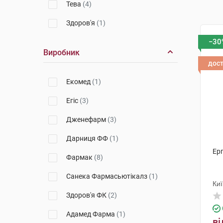
Тева
(4)
Здоров'я
(1)
−30
Виробник
дос
Екомед
(1)
Егіс
(3)
Дженефарм
(3)
Дарниця ФФ
(1)
Ерг
Фармак
(8)
Санека Фармасьютікалз
(1)
Киї
Здоров'я ФК
(2)
Адамед Фарма
(1)
ві