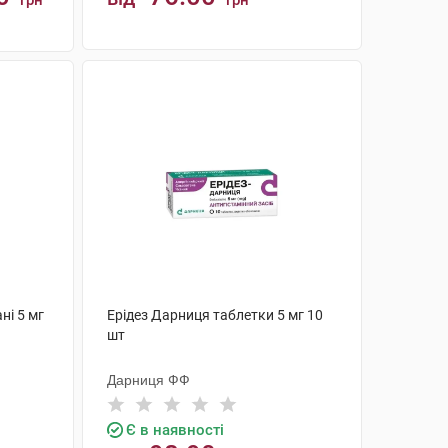
грн
грн
КУПИТИ
ні 5 мг
Ерідез Дарниця таблетки 5 мг 10
шт
Дарниця ФФ
Є в наявності