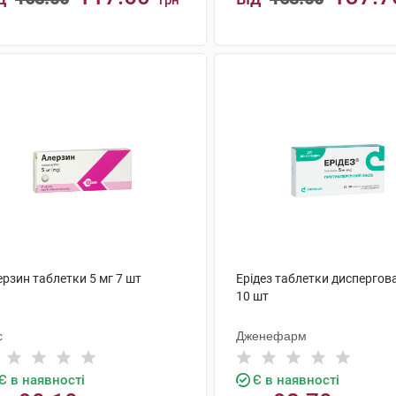
грн
КУПИТИ
КУПИТИ
рзин таблетки 5 мг 7 шт
Ерідез таблетки диспергова
10 шт
с
Дженефарм
Є в наявності
Є в наявності