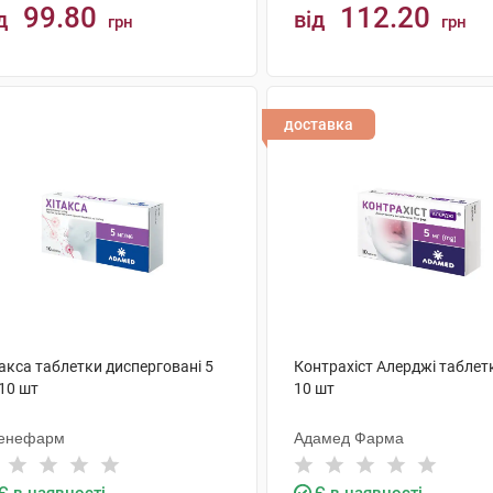
99.80
112.20
д
від
грн
грн
КУПИТИ
КУПИТИ
доставка
акса таблетки дисперговані 5
Контрахіст Алерджі таблет
10 шт
10 шт
енефарм
Адамед Фарма