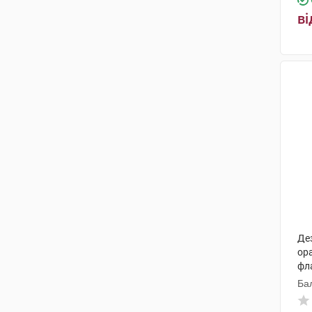
ві
Де
ора
фл
Ба