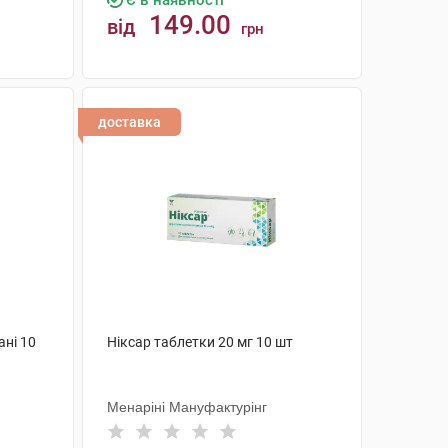
Є в наявності
149.00
від
грн
КУПИТИ
доставка
ані 10
Ніксар таблетки 20 мг 10 шт
Менаріні Мануфактурінг