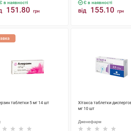
Є в наявності
Є в наявності
151.80
155.10
д
від
грн
грн
КУПИТИ
КУПИТИ
тавка
рзин таблетки 5 мг 14 шт
Хітакса таблетки диспергов
мг 10 шт
с
Дженефарм