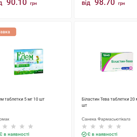
90.10
98.70
д
від
грн
грн
КУПИТИ
КУПИТИ
тавка
м таблетки 5 мг 10 шт
Біластин Тева таблетки 20 
шт
рмак
Санека Фармасьютікалз
Є в наявності
Є в наявності