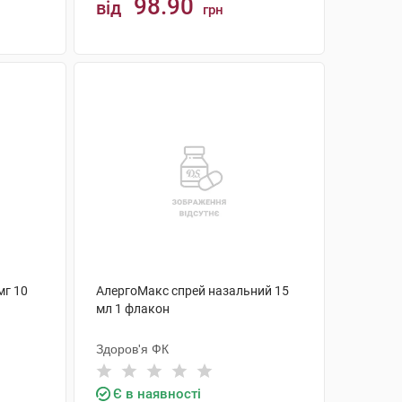
98.90
від
грн
КУПИТИ
мг 10
АлергоМакс спрей назальний 15
мл 1 флакон
Здоров'я ФК
Є в наявності