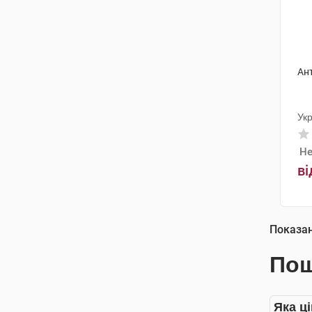
Ан
Ук
Не
ві
Показа
Пош
Яка ц