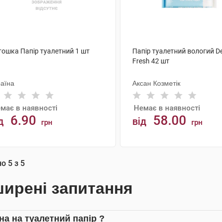
тошка Папір туалетний 1 шт
Папір туалетний вологий D
Fresh 42 шт
раїна
Аксан Козметік
має в наявності
Немає в наявності
6.90
58.00
д
від
грн
грн
АНАЛОГИ
АНАЛОГИ
но
5
з
5
ирені запитання
іна на туалетний папір ?