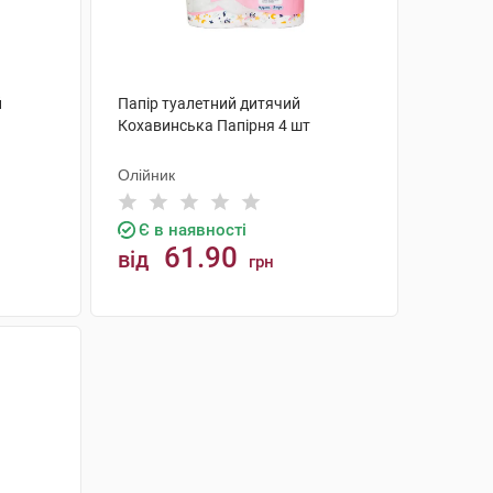
й
Папір туалетний дитячий
Кохавинська Папірня 4 шт
Олійник
Є в наявності
61.90
від
грн
КУПИТИ