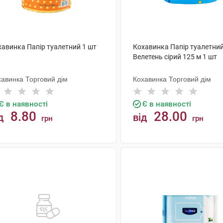
хавинка Папір туалетний 1 шт
Кохавинка Папір туалетни
Велетень сірий 125 м 1 шт
хавинка Торговий дім
Кохавинка Торговий дім
Є в наявності
Є в наявності
8.80
28.00
д
від
грн
грн
КУПИТИ
КУПИТИ