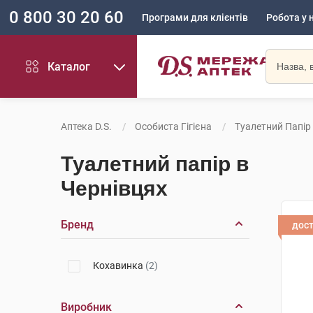
0 800 30 20 60
Програми для клієнтів
Робота у 
Каталог
Аптека D.S.
Особиста Гігієна
Туалетний Папір
Туалетний папір в
Чернівцях
Бренд
дос
Кохавинка
(2)
Виробник