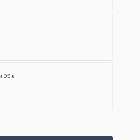
и DS є: