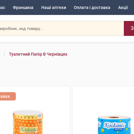
нас
Франшиза
Наші аптеки
Оплата і доставка
Акції
З
Туалетний Папір В Чернівцях
тавка