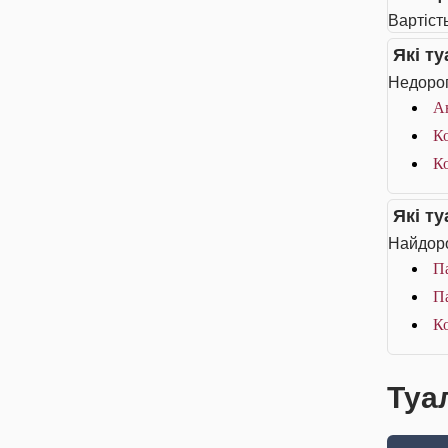
Вартість
Які т
Недорог
А
К
Ко
Які т
Найдоро
П
Па
Ко
Туа