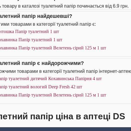
 товару в каталозі туалетний папір починається від 6.9 грн.
уалетний папір найдешевші?
ими товарами в категорії туалетний папір є:
нтошка Папір туалетний 1 шт
охавинка Папір туалетний 1 шт
хавинка Папір туалетний Велетень сірий 125 м 1 шт
уалетний папір є найдорожчими?
жчими товарами в категорії туалетний папір інтернет-аптек
апір туалетний дитячий Кохавинська Папірня 4 шт
пір туалетний вологий Deep Fresh 42 шт
хавинка Папір туалетний Велетень сірий 125 м 1 шт
летний папір ціна в аптеці DS