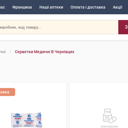
нас
Франшиза
Наші аптеки
Оплата і доставка
Акції
З
чні
Серветки Медичні В Чернівцях
тавка