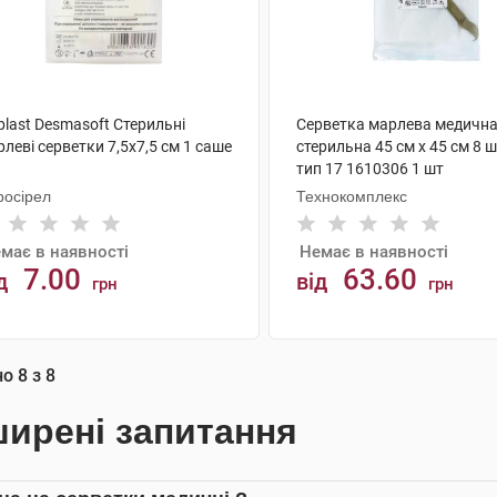
plast Desmasoft Стерильні
Серветка марлева медичн
леві серветки 7,5x7,5 см 1 саше
стерильна 45 см х 45 см 8 
тип 17 1610306 1 шт
росірел
Технокомплекс
має в наявності
Немає в наявності
7.00
63.60
д
від
грн
грн
АНАЛОГИ
АНАЛОГИ
но
8
з
8
ирені запитання