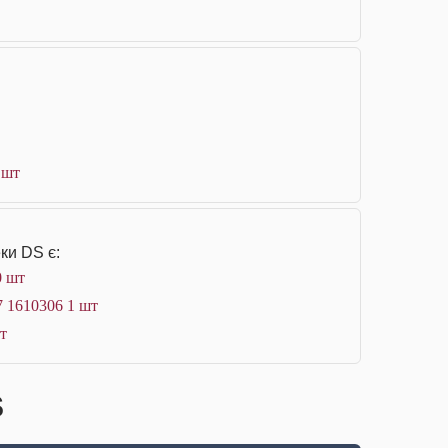
 шт
ки DS є:
0 шт
7 1610306 1 шт
т
S