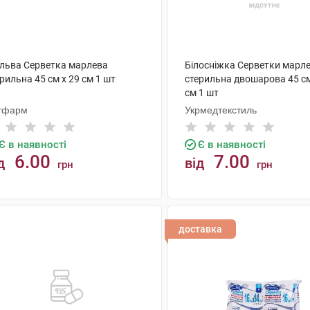
льва Серветка марлева
Білосніжка Серветки марл
рильна 45 см x 29 cм 1 шт
стерильна двошарова 45 см
см 1 шт
тфарм
Укрмедтекстиль
Є в наявності
Є в наявності
6.00
7.00
д
від
грн
грн
КУПИТИ
КУПИТИ
доставка