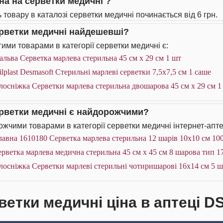
іна на серветки медичні ?
ь товару в каталозі серветки медичні починається від 6 грн.
ерветки медичні найдешевші?
ими товарами в категорії серветки медичні є:
льва Серветка марлева стерильна 45 см x 29 cм 1 шт
lplast Desmasoft Стерильні марлеві серветки 7,5x7,5 см 1 саше
лосніжка Серветки марлева стерильна двошарова 45 см х 29 см 1
ерветки медичні є найдорожчими?
жчими товарами в категорії серветки медичні інтернет-апте
авна 1610180 Серветка марлева стерильна 12 шарів 10х10 см 10
рветка марлева медична стерильна 45 см х 45 см 8 шарова тип 1
лосніжка Серветки марлеві стерильні чотиришарові 16x14 cм 5 ш
ветки медичні ціна в аптеці D