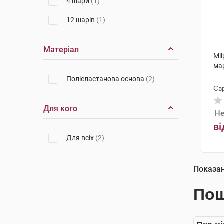
4 шари
(1)
12 шарів
(1)
Матеріал
Mil
мар
Поліеластанова основа
(2)
Єв
Для кого
Не
ві
Для всіх
(2)
Показа
Пош