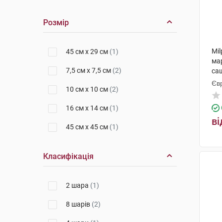
Розмір
Mil
45 см х 29 см
(1)
мар
7,5 см х 7,5 см
(2)
са
Єв
10 см х 10 см
(2)
16 см х 14 см
(1)
ві
45 см x 45 см
(1)
Класифікація
2 шара
(1)
8 шарів
(2)