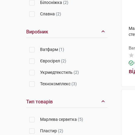
Білосніжка
(2)
Славна
(2)
Ма
Виробник
сте
Ва
Ватфарм
(1)
Євросірел
(2)
ві
Укрмедтекстиль
(2)
Технокомплекс
(3)
Тип товарів
Марлева серветка
(5)
Пластир
(2)