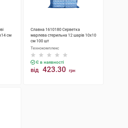
ві
Славна 1610180 Серветка
x14 cм
марлева стерильна 12 шарів 10х10
см 100 шт
Технокомплекс
Є в наявності
423.30
від
грн
КУПИТИ