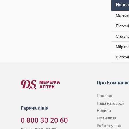
Назва
Мальва
Білосн
Славна
Milpla
Білосн
Про Компані
Про нас
Наші нагороди
Гаряча лінія
Новини
Франшиза
0 800 30 20 60
Робота у нас