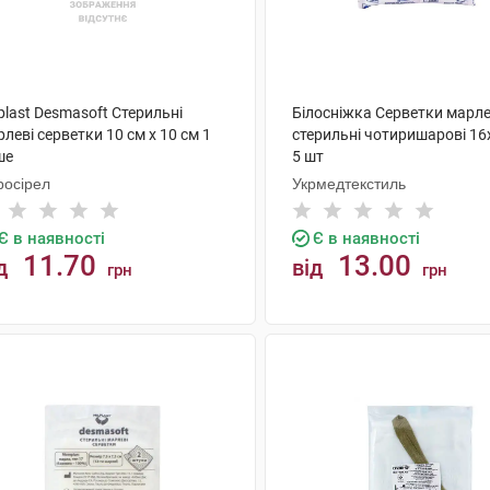
plast Desmasoft Стерильні
Білосніжка Серветки марле
леві серветки 10 см x 10 см 1
стерильні чотиришарові 16
ше
5 шт
росірел
Укрмедтекстиль
Є в наявності
Є в наявності
11.70
13.00
д
від
грн
грн
КУПИТИ
КУПИТИ