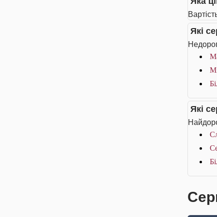
Яка ц
Вартіст
Які с
Недорог
Ма
Mi
Бі
Які с
Найдоро
Сл
Се
Бі
Сер