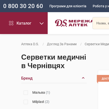
0 800 30 20 60
Програми для клієнтів
Робота у 
Каталог
Аптека D.S.
Догляд За Ранами
Серветки Меди
Серветки медичні
в Чернівцях
Бренд
дос
Мальва
(1)
Milplast
(2)