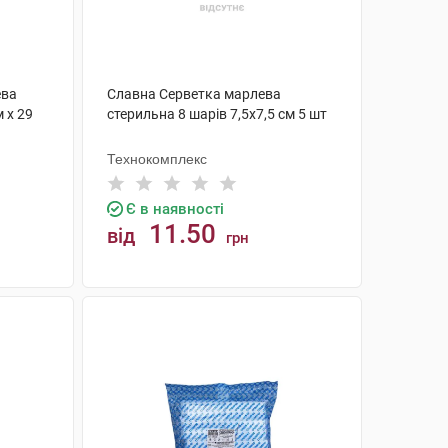
ева
Славна Серветка марлева
 х 29
стерильна 8 шарів 7,5х7,5 см 5 шт
Технокомплекс
Є в наявності
11.50
від
грн
КУПИТИ