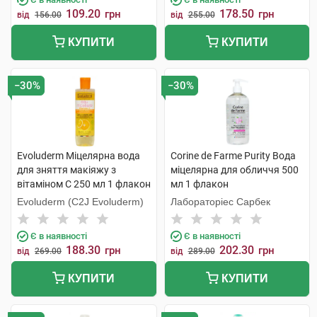
109.20
178.50
грн
грн
від
156.00
від
255.00
КУПИТИ
КУПИТИ
−30%
−30%
Evoluderm Міцелярна вода
Corine de Farme Purity Вода
для зняття макіяжу з
міцелярна для обличчя 500
вітаміном C 250 мл 1 флакон
мл 1 флакон
Evoluderm (C2J Evoluderm)
Лабораторіес Сарбек
Є в наявності
Є в наявності
188.30
202.30
грн
грн
від
269.00
від
289.00
КУПИТИ
КУПИТИ