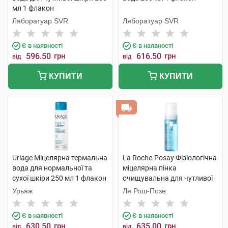
мл 1 флакон
Ляборатуар SVR
Ляборатуар SVR
Є в наявності
Є в наявності
596.50
грн
616.50
грн
від
від
КУПИТИ
КУПИТИ
Uriage Міцелярна термальна
La Roche-Posay Фізіологічна
вода для нормальної та
міцелярна пінка
сухої шкіри 250 мл 1 флакон
очищувальна для чутливої
шкіри 150 мл 1 флакон
Урьяж
Ля Рош-Позе
Є в наявності
Є в наявності
630.50
грн
635.00
грн
від
від