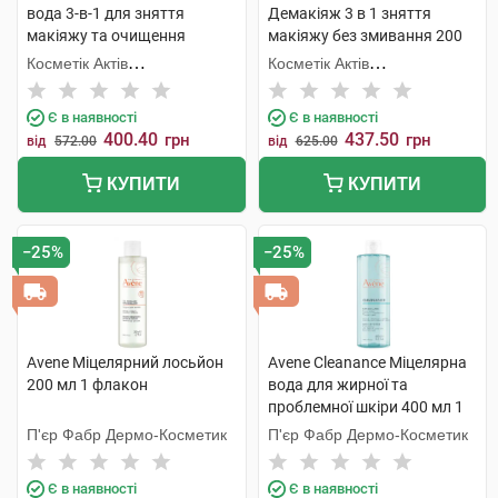
вода 3-в-1 для зняття
Демакіяж 3 в 1 зняття
макіяжу та очищення
макіяжу без змивання 200
жирної чутливої шкіри
мл 1 туба
Косметік Актів
Косметік Актів
обличчя та очей 200 мл 1
Інтернаціональ
Інтернаціональ
флакон
Є в наявності
Є в наявності
400.40
437.50
грн
грн
від
572.00
від
625.00
КУПИТИ
КУПИТИ
−25%
−25%
Avene Міцелярний лосьйон
Avene Cleanance Міцелярна
200 мл 1 флакон
вода для жирної та
проблемної шкіри 400 мл 1
флакон
П'єр Фабр Дермо-Косметик
П'єр Фабр Дермо-Косметик
Є в наявності
Є в наявності