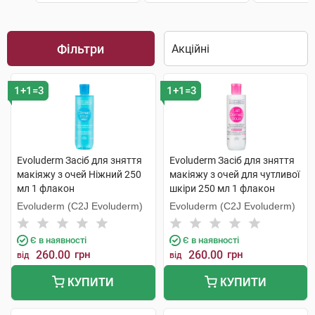
Фільтри
1+1=3
1+1=3
Evoluderm Засіб для зняття
Evoluderm Засіб для зняття
макіяжу з очей Ніжний 250
макіяжу з очей для чутливої
мл 1 флакон
шкіри 250 мл 1 флакон
Evoluderm (C2J Evoluderm)
Evoluderm (C2J Evoluderm)
Є в наявності
Є в наявності
260.00
грн
260.00
грн
від
від
КУПИТИ
КУПИТИ