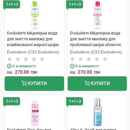
1+1=3
1+1=3
Evoluderm Міцелярна вода
Evoluderm Міцелярна вода
для зняття макіяжу для
для зняття макіяжу для
комбінованої жирної шкіри
проблемної шкіри обличчя
обличчя 250 мл 1 флакон
250 мл 1 флакон
Evoluderm (C2J Evoluderm)
Evoluderm (C2J Evoluderm)
Є в наявності
Є в наявності
270.00
грн
270.00
грн
від
від
КУПИТИ
КУПИТИ
1+1=3
1+1=3