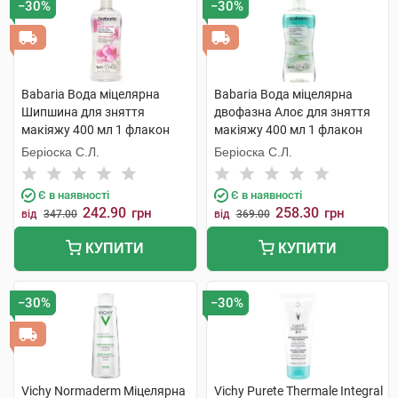
−30%
−30%
Babaria Вода міцелярна
Babaria Вода міцелярна
Шипшина для зняття
двофазна Алоє для зняття
макіяжу 400 мл 1 флакон
макіяжу 400 мл 1 флакон
Беріоска С.Л.
Беріоска С.Л.
Є в наявності
Є в наявності
242.90
258.30
грн
грн
від
347.00
від
369.00
КУПИТИ
КУПИТИ
−30%
−30%
Vichy Normaderm Міцелярна
Vichy Purete Thermale Integral