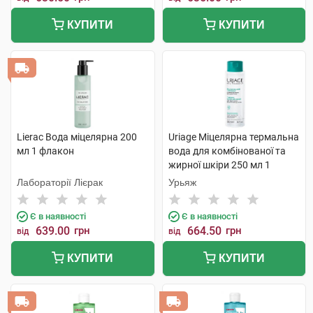
КУПИТИ
КУПИТИ
Lierac Вода міцелярна 200
Uriage Міцелярна термальна
мл 1 флакон
вода для комбінованої та
жирної шкіри 250 мл 1
флакон
Лабораторії Лієрак
Урьяж
Є в наявності
Є в наявності
639.00
грн
664.50
грн
від
від
КУПИТИ
КУПИТИ