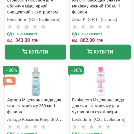
Evoluderm Лосьйон для
Alma K. Засіб для зняття
обличчя міцелярний
макіяжу ніжний 100 мл 1
очищуючий з екстрактом
флакон
рожевого грейпфруту проти
Evoluderm (C2J Evoluderm)
Alma K. S.R.L. (Ізраїль)
недоліків шкіри 250 мл 1
флакон
Є в наявності
Є в наявності
343.00
грн
862.00
грн
від
від
КУПИТИ
КУПИТИ
−30%
−30%
Agrado Міцелярна вода для
Evoluderm Міцелярна вода
зняття макіяжу 250 мл 1
для зняття макіяжу для
флакон
чутливої та сухої шкіри
обличчя 250 мл 1 флакон
Аградо Косметік Кейр 3000
Evoluderm (C2J Evoluderm)
С.Л.У.
Є в наявності
Є в наявності