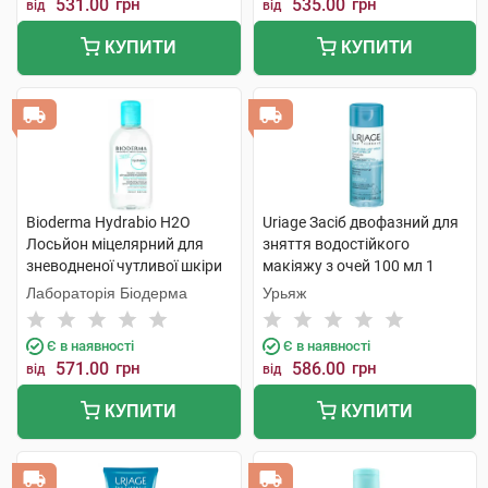
531.00
грн
535.00
грн
від
від
КУПИТИ
КУПИТИ
Bioderma Hydrabio H2O
Uriage Засіб двофазний для
Лосьйон міцелярний для
зняття водостійкого
зневодненої чутливої шкіри
макіяжу з очей 100 мл 1
250 мл 1 флакон
флакон
Лабораторія Біодерма
Урьяж
Є в наявності
Є в наявності
571.00
грн
586.00
грн
від
від
КУПИТИ
КУПИТИ