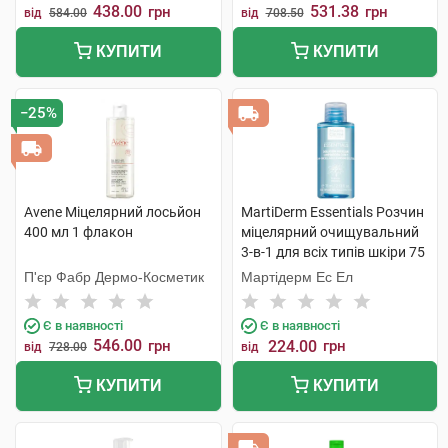
438.00
531.38
грн
грн
від
584.00
від
708.50
КУПИТИ
КУПИТИ
−25%
Avene Міцелярний лосьйон
MartiDerm Essentials Розчин
400 мл 1 флакон
міцелярний очищувальний
3-в-1 для всіх типів шкіри 75
мл 1 флакон
П'єр Фабр Дермо-Косметик
Мартідерм Ес Ел
Є в наявності
Є в наявності
546.00
грн
224.00
грн
від
728.00
від
КУПИТИ
КУПИТИ