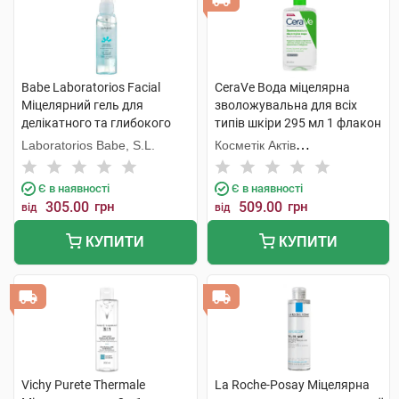
Babe Laboratorios Facial
CeraVe Вода міцелярна
Міцелярний гель для
зволожувальна для всіх
делікатного та глибокого
типів шкіри 295 мл 1 флакон
очищення 90 мл 1 флакон
Laboratorios Babe, S.L.
Косметік Актів
Інтернаціональ
Є в наявності
Є в наявності
305.00
грн
509.00
грн
від
від
КУПИТИ
КУПИТИ
Vichy Purete Thermale
La Roche-Posay Міцелярна