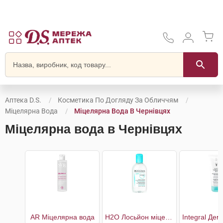
Аптека D.S.
Косметика По Догляду За Обличчям
Міцелярна Вода
Міцелярна Вода В Чернівцях
Міцелярна вода в Чернівцях
AR Міцелярна вода
H2O Лосьйон міцелярний для зневодненої чутливої шкіри