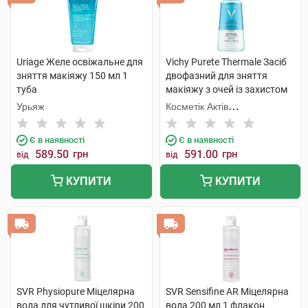
Uriage Желе освіжальне для
Vichy Purete Thermale Засіб
зняття макіяжу 150 мл 1
двофазний для зняття
туба
макіяжу з очей із захистом
від випадіння вій 100 мл 1
Урьяж
Косметік Актів
флакон
Інтернаціональ
Є в наявності
Є в наявності
589.50
грн
591.00
грн
від
від
КУПИТИ
КУПИТИ
SVR Physiopure Міцелярна
SVR Sensifine AR Міцелярна
вода для чутливої шкіри 200
вода 200 мл 1 флакон