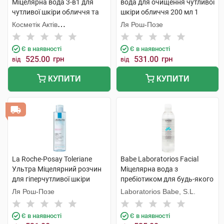
Міцелярна вода 3-в1 для
вода для очищення чутливої
чутливої шкіри обличчя та
шкіри обличчя 200 мл 1
очей 200 мл 1 флакон
флакон
Косметік Актів
Ля Рош-Позе
Інтернаціональ
Є в наявності
Є в наявності
525.00
грн
531.00
грн
від
від
КУПИТИ
КУПИТИ
La Roche-Posay Toleriane
Babe Laboratorios Facial
Ультра Міцелярний розчин
Міцелярна вода з
для гіперчутливої шкіри
пребіотиком для будь-якого
обличчя 200 мл 1 флакон
типу шкіри, навіть дуже
Ля Рош-Позе
Laboratorios Babe, S.L.
чутливої 250 мл 1 флакон
Є в наявності
Є в наявності