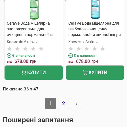
CeraVe Вода міцелярна
CeraVe Вода міцелярна для
зволожувальна для
глибокого очищення
очищення нормальної та
нормальної та жирної шкіри
сухої шкіри обличчя 400 мл 1
обличчя 400 мл 1 флакон
Косметік Актів
Косметік Актів
шт
Інтернаціональ
Інтернаціональ
Є в наявності
Є в наявності
678.00
грн
678.00
грн
від
від
КУПИТИ
КУПИТИ
Показано
36
з
47
1
2
›
Поширені запитання