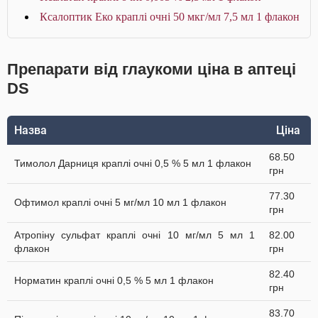
Ксалоптик Еко краплі очні 50 мкг/мл 7,5 мл 1 флакон
Препарати від глаукоми ціна в аптеці
DS
Назва
Ціна
68.50
Тимолол Дарниця краплі очні 0,5 % 5 мл 1 флакон
грн
77.30
Офтимол краплі очні 5 мг/мл 10 мл 1 флакон
грн
Атропіну сульфат краплі очні 10 мг/мл 5 мл 1
82.00
флакон
грн
82.40
Норматин краплі очні 0,5 % 5 мл 1 флакон
грн
83.70