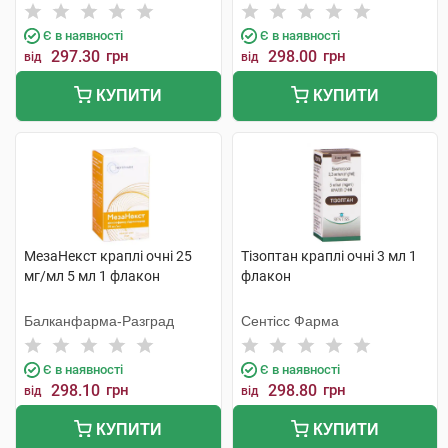
Є в наявності
Є в наявності
297.30
грн
298.00
грн
від
від
КУПИТИ
КУПИТИ
МезаНекст краплі очні 25
Тізоптан краплі очні 3 мл 1
мг/мл 5 мл 1 флакон
флакон
Балканфарма-Разград
Сентісс Фарма
Є в наявності
Є в наявності
298.10
грн
298.80
грн
від
від
КУПИТИ
КУПИТИ