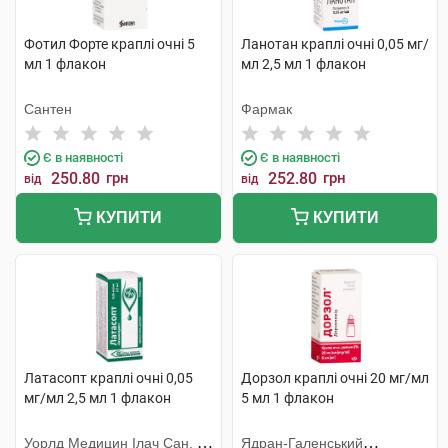
Фотил Форте краплі очні 5
Ланотан краплі очні 0,05 мг/
мл 1 флакон
мл 2,5 мл 1 флакон
Сантен
Фармак
Є в наявності
Є в наявності
250.80
грн
252.80
грн
від
від
КУПИТИ
КУПИТИ
Латасопт краплі очні 0,05
Дорзол краплі очні 20 мг/мл
мг/мл 2,5 мл 1 флакон
5 мл 1 флакон
Уорлд Медицин Ілач Сан. Ве
Ядран-Галенський