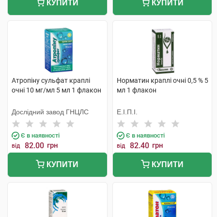
КУПИТИ
КУПИТИ
Атропіну сульфат краплі
Норматин краплі очні 0,5 % 5
очні 10 мг/мл 5 мл 1 флакон
мл 1 флакон
Дослідний завод ГНЦЛС
Е.І.П.І.
Є в наявності
Є в наявності
82.00
грн
82.40
грн
від
від
КУПИТИ
КУПИТИ