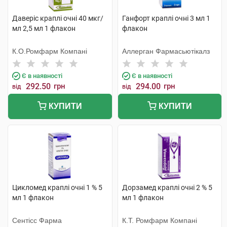
Даверіс краплі очні 40 мкг/
Ганфорт краплі очні 3 мл 1
мл 2,5 мл 1 флакон
флакон
К.О.Ромфарм Компані
Аллерган Фармасьютікалз
Є в наявності
Є в наявності
292.50
грн
294.00
грн
від
від
КУПИТИ
КУПИТИ
Цикломед краплі очні 1 % 5
Дорзамед краплі очні 2 % 5
мл 1 флакон
мл 1 флакон
Сентісс Фарма
К.Т. Ромфарм Компані