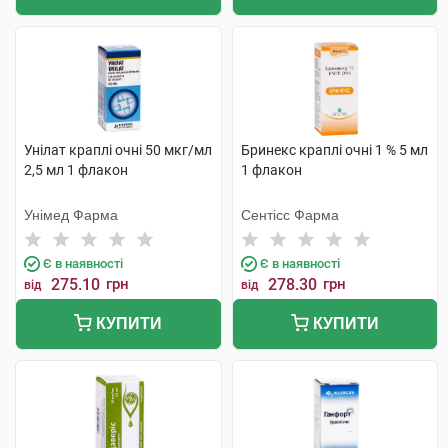
Унілат краплі очні 50 мкг/мл
Бринекс краплі очні 1 % 5 мл
2,5 мл 1 флакон
1 флакон
Унімед Фарма
Сентісс Фарма
Є в наявності
Є в наявності
275.10
грн
278.30
грн
від
від
КУПИТИ
КУПИТИ