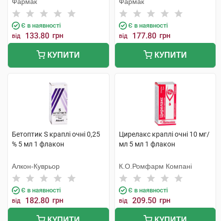
Фармак
Фармак
Є в наявності
Є в наявності
133.80
грн
177.80
грн
від
від
КУПИТИ
КУПИТИ
Бетоптик S краплі очні 0,25
Цирелакс краплі очні 10 мг/
% 5 мл 1 флакон
мл 5 мл 1 флакон
Алкон-Куврьор
К.О.Ромфарм Компані
Є в наявності
Є в наявності
182.80
грн
209.50
грн
від
від
КУПИТИ
КУПИТИ