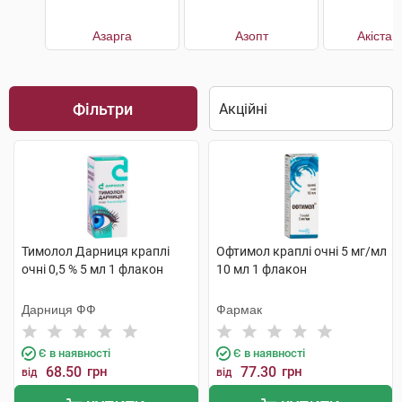
Азарга
Азопт
Акістан
Фільтри
Тимолол Дарниця краплі
Офтимол краплі очні 5 мг/мл
очні 0,5 % 5 мл 1 флакон
10 мл 1 флакон
Дарниця ФФ
Фармак
Є в наявності
Є в наявності
68.50
грн
77.30
грн
від
від