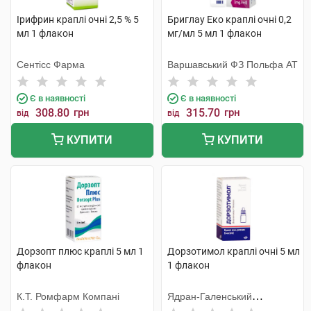
Ірифрин краплі очні 2,5 % 5
Бриглау Еко краплі очні 0,2
мл 1 флакон
мг/мл 5 мл 1 флакон
Сентісс Фарма
Варшавський ФЗ Польфа АТ
Є в наявності
Є в наявності
308.80
грн
315.70
грн
від
від
КУПИТИ
КУПИТИ
Дорзопт плюс краплі 5 мл 1
Дорзотимол краплі очні 5 мл
флакон
1 флакон
К.Т. Ромфарм Компані
Ядран-Галенський
Лабораторій