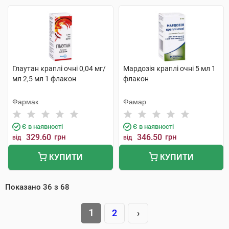
Глаутан краплі очні 0,04 мг/
Мардозія краплі очні 5 мл 1
мл 2,5 мл 1 флакон
флакон
Фармак
Фамар
Є в наявності
Є в наявності
329.60
грн
346.50
грн
від
від
КУПИТИ
КУПИТИ
Показано
36
з
68
1
2
›