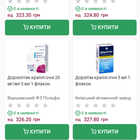
Є в наявності
Є в наявності
323.30
грн
324.80
грн
від
від
КУПИТИ
КУПИТИ
Дорзоптик краплі очні 20
Дорзітім краплі очні 5 мл 1
мг/мл 5 мл 1 флакон
флакон
Варшавський ФЗ Польфа
Київський вітамінний завод
Є в наявності
Є в наявності
326.20
грн
327.80
грн
від
від
КУПИТИ
КУПИТИ