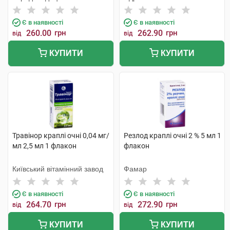
Тідж
Лабораторій
Є в наявності
Є в наявності
260.00
грн
262.90
грн
від
від
КУПИТИ
КУПИТИ
Травінор краплі очні 0,04 мг/
Резлод краплі очні 2 % 5 мл 1
мл 2,5 мл 1 флакон
флакон
Київський вітамінний завод
Фамар
Є в наявності
Є в наявності
264.70
грн
272.90
грн
від
від
КУПИТИ
КУПИТИ