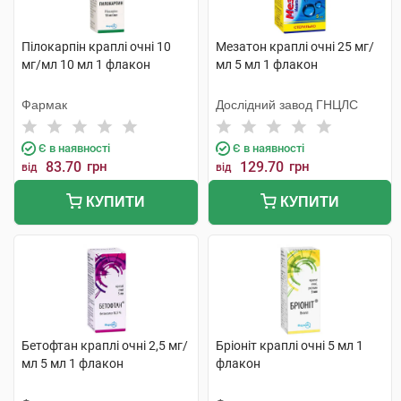
Пілокарпін краплі очні 10
Мезатон краплі очні 25 мг/
мг/мл 10 мл 1 флакон
мл 5 мл 1 флакон
Фармак
Дослідний завод ГНЦЛС
Є в наявності
Є в наявності
83.70
грн
129.70
грн
від
від
КУПИТИ
КУПИТИ
Бетофтан краплі очні 2,5 мг/
Бріоніт краплі очні 5 мл 1
мл 5 мл 1 флакон
флакон