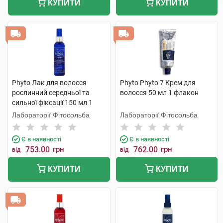
КУПИТИ
КУПИТИ
Phyto Лак для волосся
Phyto Phyto 7 Крем для
рослинний середньої та
волосся 50 мл 1 флакон
сильної фіксації 150 мл 1
флакон
Лабораторії Фітосольба
Лабораторії Фітосольба
Є в наявності
Є в наявності
753.00
грн
762.00
грн
від
від
КУПИТИ
КУПИТИ