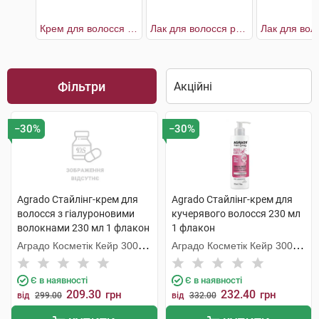
Крем для волосся живильний
Лак для волосся рослинний легкої фіксації
Фільтри
−30%
−30%
Agrado Стайлінг-крем для
Agrado Стайлінг-крем для
волосся з гіалуроновими
кучерявого волосся 230 мл
волокнами 230 мл 1 флакон
1 флакон
Аградо Косметік Кейр 3000
Аградо Косметік Кейр 3000
С.Л.У.
С.Л.У.
Є в наявності
Є в наявності
209.30
232.40
грн
грн
від
299.00
від
332.00