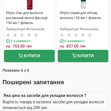
Phyto Лак для волосся
Phyto Спрей для об'єму
рослинний легкої фіксації
волосся 150 мл 1 флакон
150 мл 1 флакон
Лабораторії Фітосольба
Лабораторії Фітосольба
Є в наявності
Є в наявності
765.00
грн
837.00
грн
від
від
КУПИТИ
КУПИТИ
Показано
6
з
6
Поширені запитання
Яка ціна на засоби для укладки волосся ?
Вартість товару в каталозі засоби для укладки волосся
починається від 299 грн.