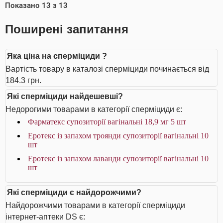
Показано
13
з
13
Поширені запитання
Яка ціна на сперміциди ?
Вартість товару в каталозі сперміциди починається від
184.3 грн.
Які сперміциди найдешевші?
Недорогими товарами в категорії сперміциди є:
Фарматекс супозиторії вагінальні 18,9 мг 5 шт
Еротекс із запахом троянди супозиторії вагінальні 10
шт
Еротекс із запахом лаванди супозиторії вагінальні 10
шт
Які сперміциди є найдорожчими?
Найдорожчими товарами в категорії сперміциди
інтернет-аптеки DS є: