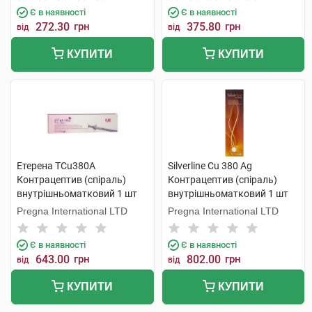
Є в наявності
Є в наявності
272.30
грн
375.80
грн
від
від
КУПИТИ
КУПИТИ
Етерена TCu380A
Silverline Cu 380 Ag
Контрацептив (спіраль)
Контрацептив (спіраль)
внутрішньоматковий 1 шт
внутрішньоматковий 1 шт
Pregna International LTD
Pregna International LTD
Є в наявності
Є в наявності
643.00
грн
802.00
грн
від
від
КУПИТИ
КУПИТИ