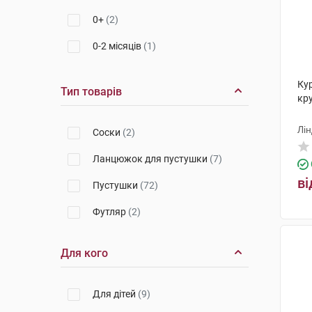
0+
(2)
0-2 місяців
(1)
3-6 місяців
(1)
Ку
Тип товарів
кру
Лін
Соски
(2)
Ланцюжок для пустушки
(7)
ві
Пустушки
(72)
Футляр
(2)
Для кого
Для дітей
(9)