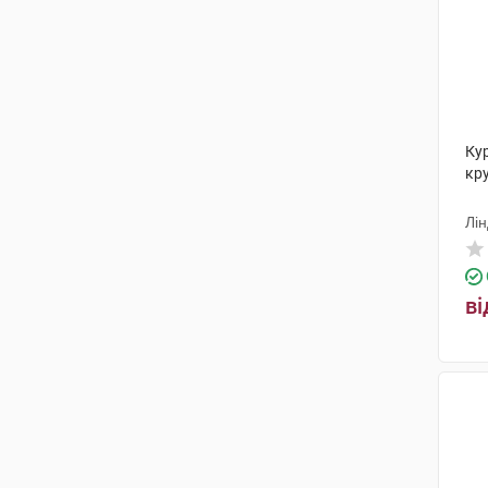
Ку
кру
Лін
ві