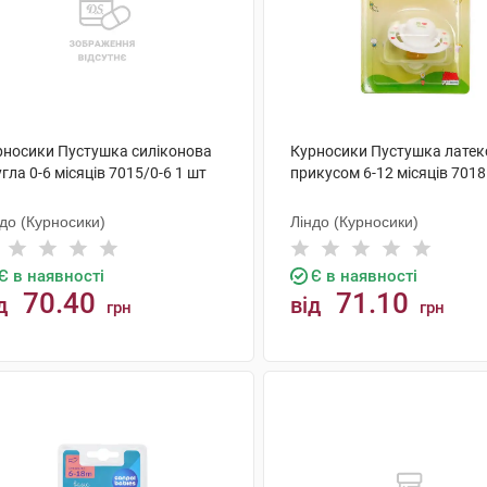
рносики Пустушка силіконова
Курносики Пустушка латек
гла 0-6 місяців 7015/0-6 1 шт
прикусом 6-12 місяців 7018
до (Курносики)
Ліндо (Курносики)
Є в наявності
Є в наявності
70.40
71.10
д
від
грн
грн
КУПИТИ
КУПИТИ