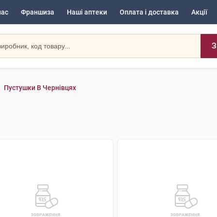
нас
Франшиза
Наші аптеки
Оплата і доставка
Акції
З
Пустушки В Чернівцях