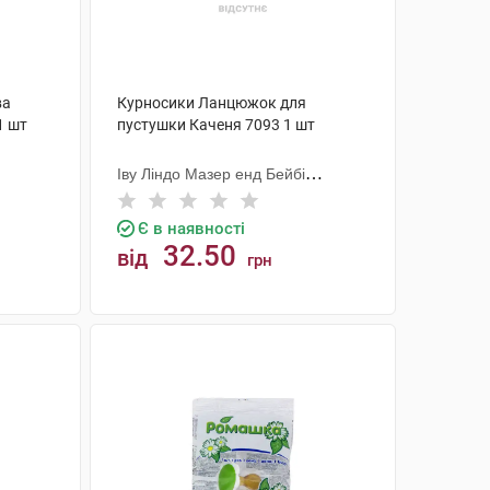
ва
Курносики Ланцюжок для
1 шт
пустушки Каченя 7093 1 шт
Іву Ліндо Мазер енд Бейбі
Продактс
Є в наявності
32.50
від
грн
КУПИТИ