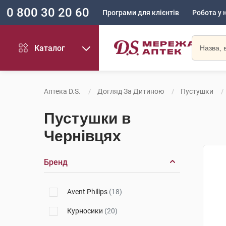
0 800 30 20 60
Програми для клієнтів
Робота у 
Каталог
Аптека D.S.
Догляд За Дитиною
Пустушки
Пустушки в
Чернівцях
Бренд
Avent Philips
(18)
Курносики
(20)