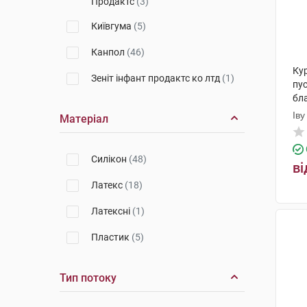
Продактс
(3)
Київгума
(5)
Канпол
(46)
Ку
Зеніт інфант продактс ко лтд
(1)
пу
бл
Іву
Матеріал
Пр
Cилікон
(48)
ві
Латекс
(18)
Латексні
(1)
Пластик
(5)
Тип потоку