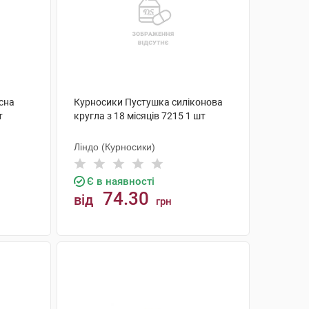
сна
Курносики Пустушка силіконова
т
кругла з 18 місяців 7215 1 шт
Ліндо (Курносики)
Є в наявності
74.30
від
грн
КУПИТИ