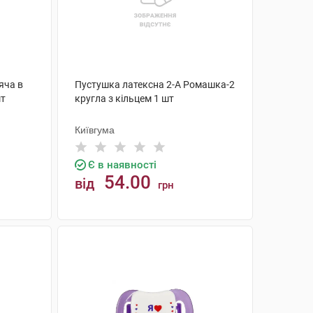
яча в
Пустушка латексна 2-А Ромашка-2
шт
кругла з кільцем 1 шт
Київгума
Є в наявності
54.00
від
грн
КУПИТИ