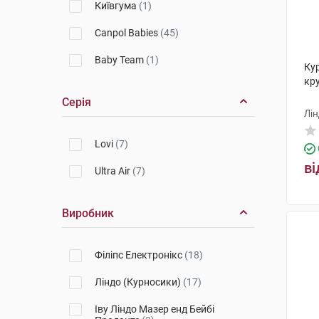
Київгума
(1)
Canpol Babies
(45)
Baby Team
(1)
Ку
кр
Серія
Лін
Lovi
(7)
ві
Ultra Air
(7)
Виробник
Філіпс Електронікс
(18)
Ліндо (Курносики)
(17)
Іву Ліндо Мазер енд Бейбі