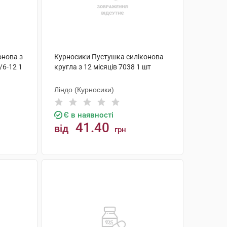
онова з
Курносики Пустушка силіконова
/6-12 1
кругла з 12 місяців 7038 1 шт
Ліндо (Курносики)
Є в наявності
41.40
від
грн
КУПИТИ