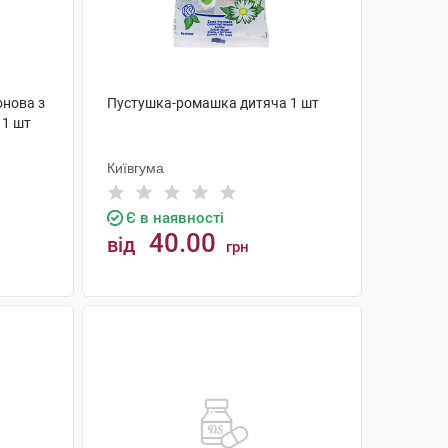
онова з
Пустушка-ромашка дитяча 1 шт
 1 шт
Київгума
Є в наявності
40.00
від
грн
КУПИТИ