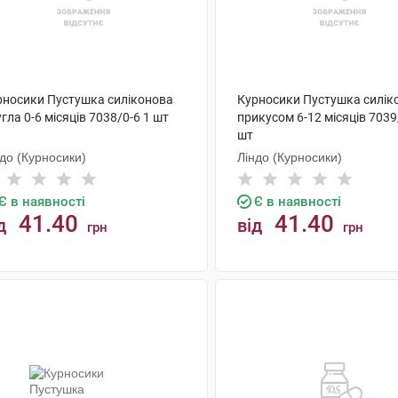
рносики Пустушка силіконова
Курносики Пустушка силік
гла 0-6 місяців 7038/0-6 1 шт
прикусом 6-12 місяців 7039
шт
до (Курносики)
Ліндо (Курносики)
Є в наявності
Є в наявності
41.40
41.40
д
від
грн
грн
КУПИТИ
КУПИТИ