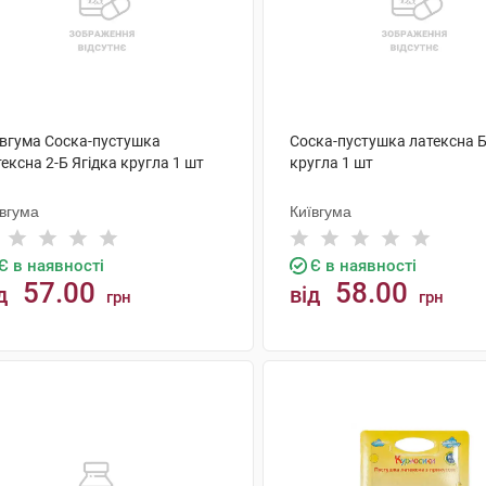
ївгума Соска-пустушка
Соска-пустушка латексна 
ексна 2-Б Ягідка кругла 1 шт
кругла 1 шт
ївгума
Київгума
Є в наявності
Є в наявності
57.00
58.00
д
від
грн
грн
КУПИТИ
КУПИТИ