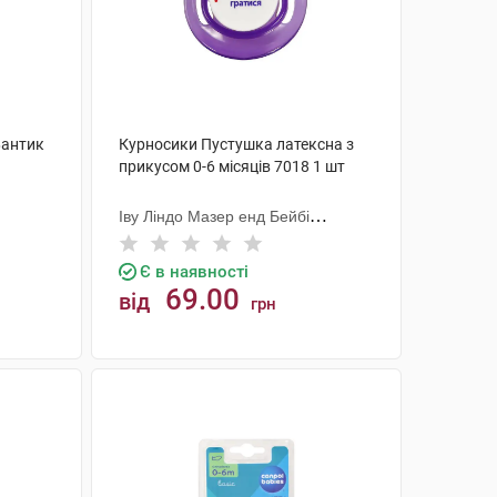
Бантик
Курносики Пустушка латексна з
прикусом 0-6 місяців 7018 1 шт
Іву Ліндо Мазер енд Бейбі
Продактс
Є в наявності
69.00
від
грн
КУПИТИ