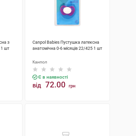
сна з
Canpol Babies Пустушка латексна
 1 шт
анатомічна 0-6 місяців 22/425 1 шт
Канпол
Є в наявності
72.00
від
грн
КУПИТИ