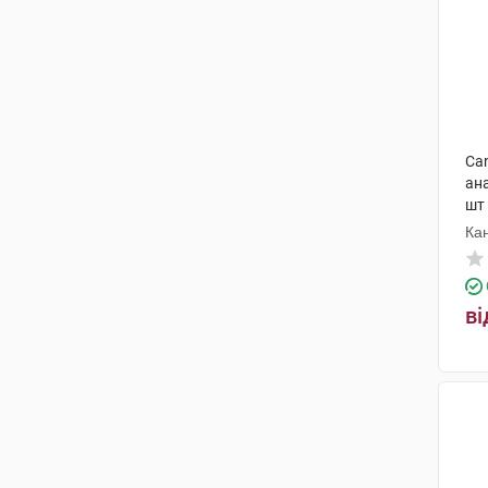
Ca
ана
шт
Ка
ві