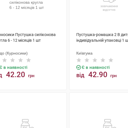
рносики Пустушка силіконова
Пустушка-ромашка 2 В дит
гла 6 - 12 місяців 1 шт
індивідуальній упаковці 1 
до (Курносики)
Київгума
Є в наявності
Є в наявності
42.20
42.90
д
від
грн
грн
КУПИТИ
КУПИТИ