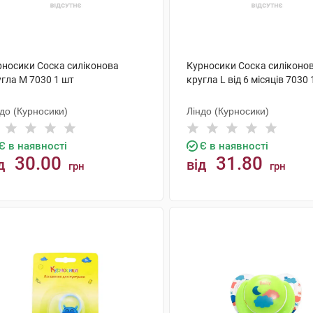
рносики Соска силіконова
Курносики Соска силіконо
угла M 7030 1 шт
кругла L від 6 місяців 7030 
до (Курносики)
Ліндо (Курносики)
Є в наявності
Є в наявності
30.00
31.80
д
від
грн
грн
КУПИТИ
КУПИТИ