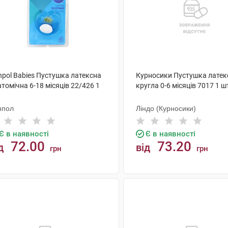
npol Babies Пустушка латексна
Курносики Пустушка латек
томічна 6-18 місяців 22/426 1
кругла 0-6 місяців 7017 1 ш
нпол
Ліндо (Курносики)
Є в наявності
Є в наявності
72.00
73.20
д
від
грн
грн
КУПИТИ
КУПИТИ