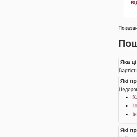
ві
Показа
Пош
Яка ц
Вартіст
Які п
Недорог
Хл
Пі
Ін
Які п