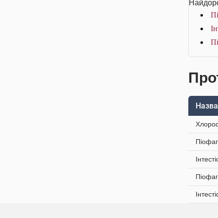
Найдоро
Пі
Ін
Пі
Про
Назва
Хлороф
Піофаг
Інтест
Піофаг
Інтест