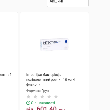
лентний
Інтестіфаг бактеріофаг
полівалентний розчин 10 мл 4
флакони
Фармекс Груп
Є в наявності
601.40
від