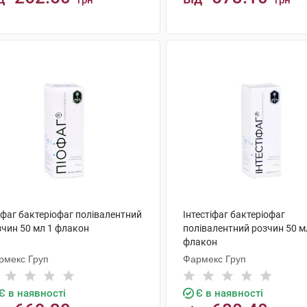
грн
грн
КУПИТИ
КУПИТИ
офаг бактеріофаг полівалентний
Інтестіфаг бактеріофаг
зчин 50 мл 1 флакон
полівалентний розчин 50 м
флакон
рмекс Груп
Фармекс Груп
Є в наявності
Є в наявності