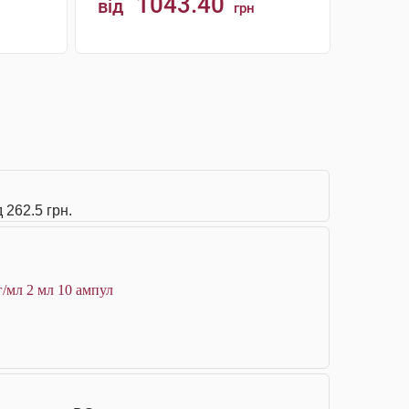
1043.40
від
грн
КУПИТИ
 262.5 грн.
г/мл 2 мл 10 ампул