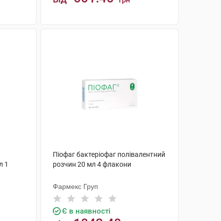
грн
КУПИТИ
Піофаг бактеріофаг полівалентний
л 1
розчин 20 мл 4 флакони
Фармекс Груп
Є в наявності