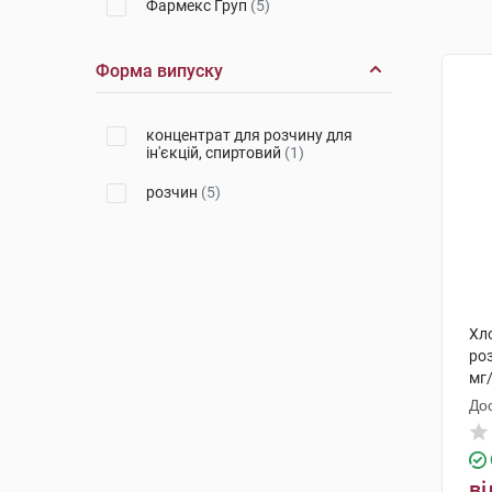
Фармекс Груп
(5)
Форма випуску
концентрат для розчину для
ін'єкцій, спиртовий
(1)
розчин
(5)
Хл
роз
мг
До
ві