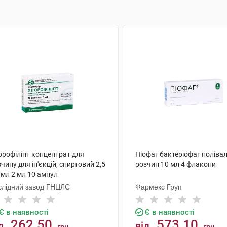
орофіліпт концентрат для
Піофаг бактеріофаг поліва
чину для ін'єкцій, спиртовий 2,5
розчин 10 мл 4 флакони
/мл 2 мл 10 ампул
слідний завод ГНЦЛС
Фармекс Груп
Є в наявності
Є в наявності
262.50
573.10
д
від