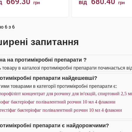
669.30
680.40
д
від
грн
грн
КУПИТИ
КУПИТИ
но
6
з
6
ирені запитання
іна на протимікробні препарати ?
ь товару в каталозі протимікробні препарати починається від
ротимікробні препарати найдешевші?
ими товарами в категорії протимікробні препарати є:
орофіліпт концентрат для розчину для ін'єкцій, спиртовий 2,5 м
офаг бактеріофаг полівалентний розчин 10 мл 4 флакони
тестіфаг бактеріофаг полівалентний розчин 10 мл 4 флакони
ротимікробні препарати є найдорожчими?