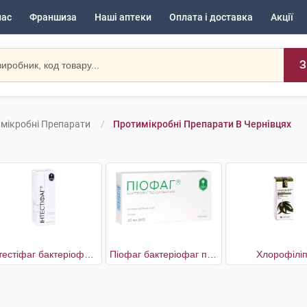
нас
Франшиза
Наші аптеки
Оплата і доставка
Акції
З
мікробні Препарати
Протимікробні Препарати В Чернівцях
Інтестіфаг бактеріофаг полівалентний
Піофаг бактеріофаг полівалентний
Хлорофіліп