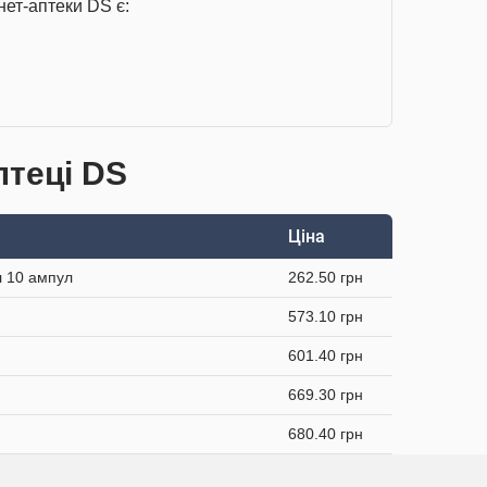
ет-аптеки DS є:
птеці DS
Ціна
л 10 ампул
262.50 грн
573.10 грн
601.40 грн
669.30 грн
680.40 грн