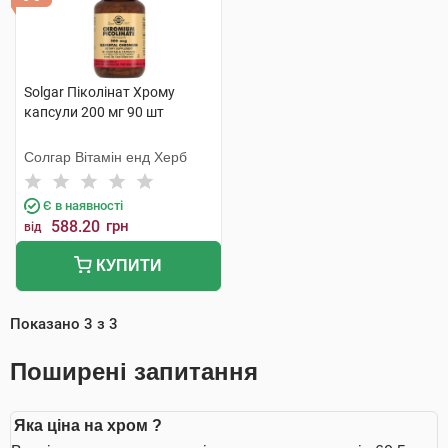
Solgar Піколінат Хрому
капсули 200 мг 90 шт
Солгар Вітамін енд Херб
Є в наявності
588.20
грн
від
КУПИТИ
Показано
3
з
3
Поширені запитання
Яка ціна на хром ?