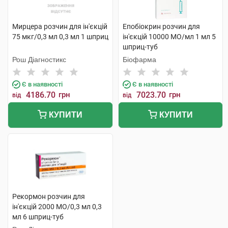
Мирцера розчин для ін'єкцій
Епобіокрин розчин для
75 мкг/0,3 мл 0,3 мл 1 шприц
ін'єкцій 10000 МО/мл 1 мл 5
шприц-туб
Рош Діагностикс
Біофарма
Є в наявності
Є в наявності
4186.70
грн
7023.70
грн
від
від
КУПИТИ
КУПИТИ
Рекормон розчин для
ін'єкцій 2000 МО/0,3 мл 0,3
мл 6 шприц-туб