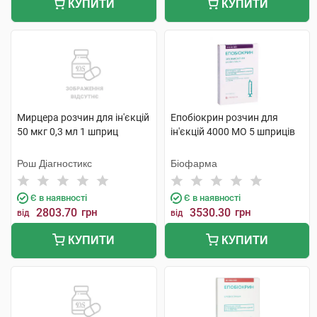
КУПИТИ
КУПИТИ
Мирцера розчин для ін'єкцій
Епобіокрин розчин для
50 мкг 0,3 мл 1 шприц
ін'єкцій 4000 МО 5 шприців
Рош Діагностикс
Біофарма
Є в наявності
Є в наявності
2803.70
грн
3530.30
грн
від
від
КУПИТИ
КУПИТИ