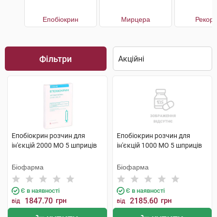
Епобіокрин
Мирцера
Рекор
Фільтри
Епобіокрин розчин для
Епобіокрин розчин для
ін'єкцій 2000 МО 5 шприців
ін'єкцій 1000 МО 5 шприців
Біофарма
Біофарма
Є в наявності
Є в наявності
1847.70
грн
2185.60
грн
від
від