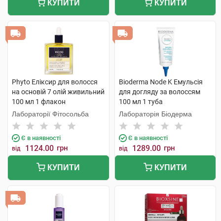
КУПИТИ
КУПИТИ
Phyto Еліксир для волосся
Bioderma Node K Емульсія
на основій 7 олій живильний
для догляду за волоссям
100 мл 1 флакон
100 мл 1 туба
Лабораторії Фітосольба
Лабораторія Біодерма
Є в наявності
Є в наявності
1124.00
грн
1289.00
грн
від
від
КУПИТИ
КУПИТИ