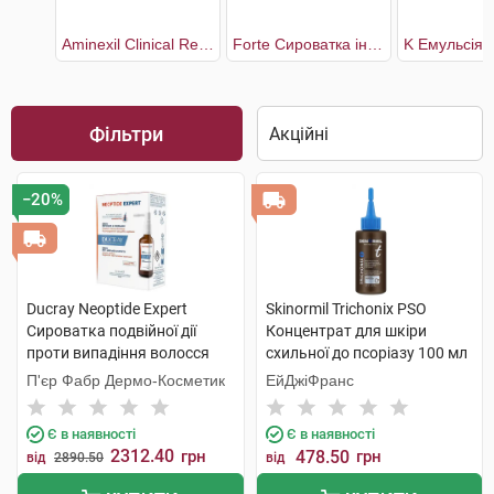
Aminexil Clinical Regen Booster Сироватка для боротьби з випадінням волосся
Forte Сироватка інтенсивна від випадіння волосся для всіх типів
Фільтри
−20%
Ducray Neoptide Expert
Skinormil Trichonix РSО
Сироватка подвійної дії
Концентрат для шкіри
проти випадіння волосся
схильної до псоріазу 100 мл
2x50 мл 1 набір
1 флакон
П'єр Фабр Дермо-Косметик
ЕйДжіФранс
Є в наявності
Є в наявності
2312.40
грн
478.50
грн
від
2890.50
від