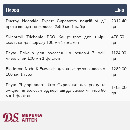
Назва
Ціна
Ducray Neoptide Expert Сироватка подвійної дії
2312.40
проти випадіння волосся 2x50 мл 1 набір
грн
Skinormil Trichonix РSО Концентрат для шкіри
478.50
схильної до псоріазу 100 мл 1 флакон
грн
Phyto Еліксир для волосся на основій 7 олій
1124.00
живильний 100 мл 1 флакон
грн
Bioderma Node K Емульсія для догляду за волоссям
1289.00
100 мл 1 туба
грн
Phyto Phytophanere Ultra Сироватка для росту та
1405.00
зміцнення волосся від корінців до самих кінчиків 50
грн
мл 1 флакон