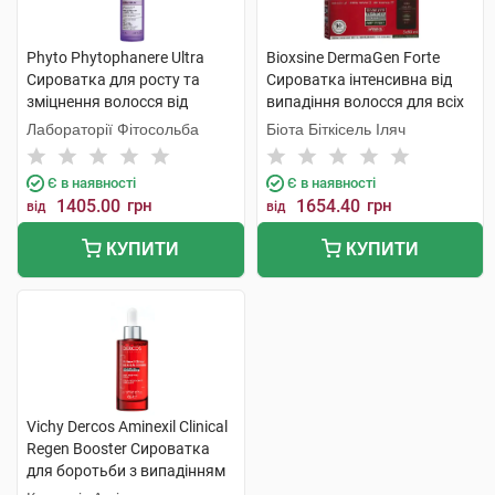
Phyto Phytophanere Ultra
Bioxsine DermaGen Forte
Сироватка для росту та
Сироватка інтенсивна від
зміцнення волосся від
випадіння волосся для всіх
корінців до самих кінчиків
типів 50 мл 3 флакона
Лабораторії Фітосольба
Біота Біткісель Іляч
50 мл 1 флакон
Є в наявності
Є в наявності
1405.00
грн
1654.40
грн
від
від
КУПИТИ
КУПИТИ
Vichy Dercos Aminexil Clinical
Regen Booster Сироватка
для боротьби з випадінням
волосся 90 мл 1 флакон