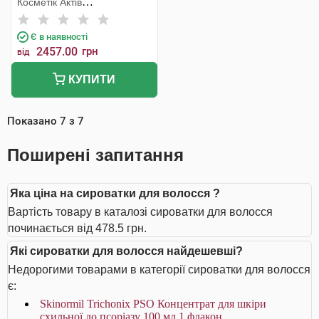
Косметік Актів
Інтернаціональ
Є в наявності
2457.00
грн
від
КУПИТИ
Показано
7
з
7
Поширені запитання
Яка ціна на сироватки для волосся ?
Вартість товару в каталозі сироватки для волосся
починається від 478.5 грн.
Які сироватки для волосся найдешевші?
Недорогими товарами в категорії сироватки для волосся
є:
Skinormil Trichonix РSО Концентрат для шкіри
схильної до псоріазу 100 мл 1 флакон