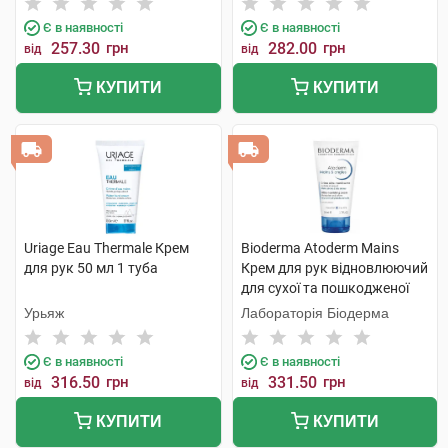
Є в наявності
Є в наявності
257.30
грн
282.00
грн
від
від
КУПИТИ
КУПИТИ
Uriage Eau Thermale Крем
Bioderma Atoderm Mains
для рук 50 мл 1 туба
Крем для рук відновлюючий
для сухої та пошкодженої
шкіри 50 мл 1 туба
Урьяж
Лабораторія Біодерма
Є в наявності
Є в наявності
316.50
грн
331.50
грн
від
від
КУПИТИ
КУПИТИ