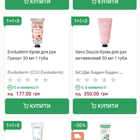
КУПИТИ
КУПИТИ
1+1=3
1+1=3
Evoluderm Крем для рук
Sans Soucis Крем для рук
Гранат 30 мл 1 туба
антивіковий 50 мл 1 туба
Evoluderm (C2J Evoluderm)
БіСіДжі Баден-Баден
Косметікс Груп Гмбх
Є в наявності
Є в наявності
177.00
грн
350.00
грн
від
від
КУПИТИ
КУПИТИ
1+1=3
−30%