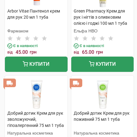
Arbor Vitae Пантенол крем
Green Pharmacy Крем для
для рук 20 мл 1 туба
рук і нігтів з оливковим
олією і годжі 100 мл 1 туба
Фармаком
Ельфа НВО
Є в наявності
Є в наявності
45.00
грн
65.00
грн
від
від
КУПИТИ
КУПИТИ
Добрий дотик Крем для рук
Добрий дотик Крем для рук
зволожуючий,
поживний 75 мл 1 туба
гіпоалергенний 75 мл 1 туба
Натуральна косметика
Натуральна косметика