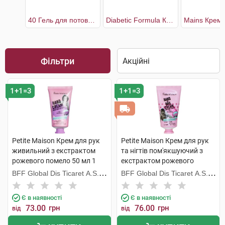
40 Гель для потовщених та пошкоджених нігтів
Diabetic Formula Крем для рук для сухої шкіри
Фільтри
1+1=3
1+1=3
Petite Maison Крем для рук
Petite Maison Крем для рук
живильний з екстрактом
та нігтів пом'якшуючий з
рожевого помело 50 мл 1
екстрактом рожевого
туба
помело 50 мл 1 туба
BFF Global Dis Ticaret A.S.
BFF Global Dis Ticaret A.S.
(Туреччина)
(Туреччина)
Є в наявності
Є в наявності
73.00
грн
76.00
грн
від
від