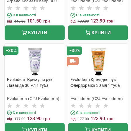
Аградо Косметік Кейр 3000
Evoluderm (C2J Evoluderm)
С.Л.У.
Є в наявності
Є в наявності
101.50
123.90
грн
грн
від
145.00
від
177.00
КУПИТИ
КУПИТИ
−30%
−30%
Evoluderm Крем для рук
Evoluderm Крем для рук
Лаванда 30 мл 1 туба
Флердоранж 30 мл 1 туба
Evoluderm (C2J Evoluderm)
Evoluderm (C2J Evoluderm)
Є в наявності
Є в наявності
123.90
123.90
грн
грн
від
177.00
від
177.00
КУПИТИ
КУПИТИ