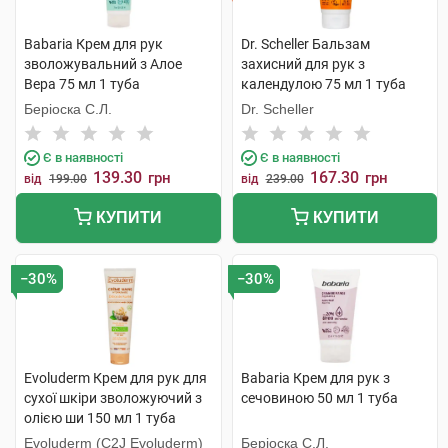
Babaria Крем для рук
Dr. Scheller Бальзам
зволожувальний з Алое
захисний для рук з
Вера 75 мл 1 туба
календулою 75 мл 1 туба
Беріоска С.Л.
Dr. Scheller
Є в наявності
Є в наявності
139.30
167.30
грн
грн
від
199.00
від
239.00
КУПИТИ
КУПИТИ
−30%
−30%
Evoluderm Крем для рук для
Babaria Крем для рук з
сухої шкіри зволожуючий з
сечовиною 50 мл 1 туба
олією ши 150 мл 1 туба
Evoluderm (C2J Evoluderm)
Беріоска С.Л.