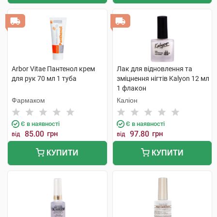
Arbor Vitae Пантенол крем
Лак для відновлення та
для рук 70 мл 1 туба
зміцнення нігтів Kalyon 12 мл
1 флакон
Фармаком
Каліон
Є в наявності
Є в наявності
85.00
грн
97.80
грн
від
від
КУПИТИ
КУПИТИ