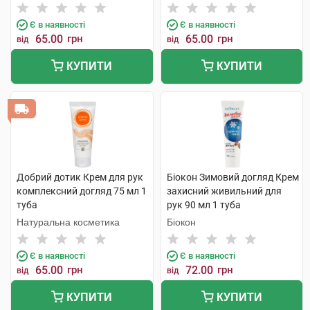
Є в наявності
Є в наявності
65.00
грн
65.00
грн
від
від
КУПИТИ
КУПИТИ
Добрий дотик Крем для рук
Біокон Зимовий догляд Крем
комплексний догляд 75 мл 1
захисний живильний для
туба
рук 90 мл 1 туба
Натуральна косметика
Біокон
Є в наявності
Є в наявності
65.00
грн
72.00
грн
від
від
КУПИТИ
КУПИТИ