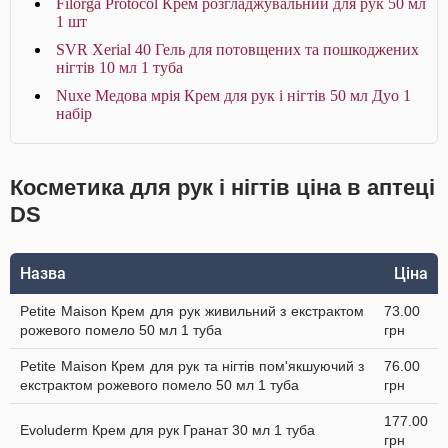
Filorga Protocol Крем розгладжувальний для рук 50 мл
1 шт
SVR Xerial 40 Гель для потовщених та пошкоджених
нігтів 10 мл 1 туба
Nuxe Медова мрія Крем для рук і нігтів 50 мл Дуо 1
набір
Косметика для рук і нігтів ціна в аптеці
DS
Назва
Ціна
Petite Maison Крем для рук живильний з екстрактом
73.00
рожевого помело 50 мл 1 туба
грн
Petite Maison Крем для рук та нігтів пом'якшуючий з
76.00
екстрактом рожевого помело 50 мл 1 туба
грн
177.00
Evoluderm Крем для рук Гранат 30 мл 1 туба
грн