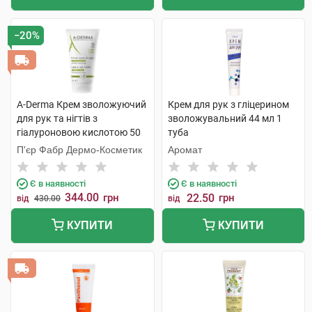
−20%
A-Derma Крем зволожуючий
Крем для рук з гліцерином
для рук та нігтів з
зволожувальний 44 мл 1
гіалуроновою кислотою 50
туба
мл 1 туба
П'єр Фабр Дермо-Косметик
Аромат
Є в наявності
Є в наявності
344.00
грн
22.50
грн
від
430.00
від
КУПИТИ
КУПИТИ