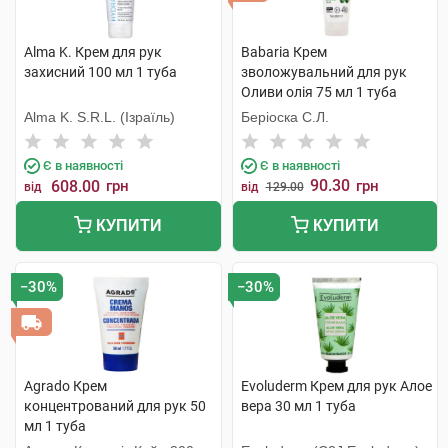
Alma K. Крем для рук
Babaria Крем
захисний 100 мл 1 туба
зволожувальний для рук
Оливи олія 75 мл 1 туба
Alma K. S.R.L. (Ізраїль)
Беріоска С.Л.
Є в наявності
Є в наявності
90.30
608.00
грн
грн
від
від
129.00
КУПИТИ
КУПИТИ
−30%
−30%
Agrado Крем
Evoluderm Крем для рук Алое
концентрований для рук 50
вера 30 мл 1 туба
мл 1 туба