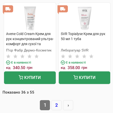
Avene Cold Cream Крем для
SVR Topialyse Крем для рук
рук концентрований ультра-
50 мл 1 туба
комфорт для сухої та
пошкодженої шкіри 50 мл 1
П'єр Фабр Дермо-Косметик
Ляборатуар SVR
туба
Є в наявності
Є в наявності
340.50
грн
358.00
грн
від
від
КУПИТИ
КУПИТИ
Показано
36
з
55
1
2
›