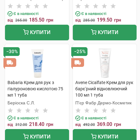
Є в наявності
Є в наявності
185.50
199.50
грн
грн
від
265.00
від
285.00
КУПИТИ
КУПИТИ
−30%
−25%
Babaria Крем для рук з
Avene Cicalfate Крем для рук
гіалуроновою кислотою 75
барє'рний відновлюючий
мл 1 туба
100 мл 1 туба
Беріоска С.Л.
П'єр Фабр Дермо-Косметик
Є в наявності
Є в наявності
218.40
369.00
грн
грн
від
312.00
від
492.00
КУПИТИ
КУПИТИ