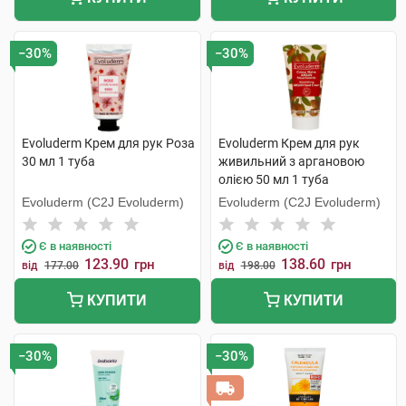
−30%
−30%
Evoluderm Крем для рук Роза
Evoluderm Крем для рук
30 мл 1 туба
живильний з аргановою
олією 50 мл 1 туба
Evoluderm (C2J Evoluderm)
Evoluderm (C2J Evoluderm)
Є в наявності
Є в наявності
123.90
138.60
грн
грн
від
177.00
від
198.00
КУПИТИ
КУПИТИ
−30%
−30%