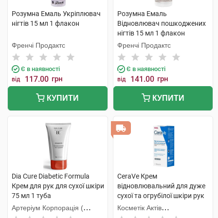
Розумна Емаль Укріплювач
Розумна Емаль
нігтів 15 мл 1 флакон
Відновлювач пошкоджених
нігтів 15 мл 1 флакон
Френчі Продактс
Френчі Продактс
Є в наявності
Є в наявності
117.00
грн
141.00
грн
від
від
КУПИТИ
КУПИТИ
Dia Cure Diabetic Formula
CeraVe Крем
Крем для рук для сухої шкіри
відновлювальний для дуже
75 мл 1 туба
сухої та огрубілої шкіри рук
50 мл 1 туба
Артеріум Корпорація (
Косметік Актів
КМП+Галичфарм)
Інтернаціональ