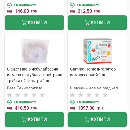
Є в наявності
Є в наявності
146.00
грн
312.50
грн
від
від
КУПИТИ
КУПИТИ
Ulaizer Набір небулайзерна
Gamma Home Інгалятор
камера+загубник+повітряна
компресорний 1 шт
трубка+ 2 фільтри 1 шт
Вега Технолоджис
Шенжень Хомед Медікал
Девайс
Є в наявності
Є в наявності
410.50
грн
1097.00
грн
від
від
КУПИТИ
КУПИТИ