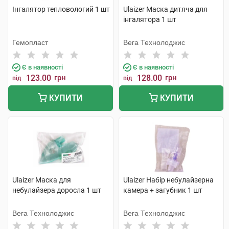
Інгалятор тепловологий 1 шт
Ulaizer Маска дитяча для
інгалятора 1 шт
Гемопласт
Вега Технолоджис
Є в наявності
Є в наявності
123.00
грн
128.00
грн
від
від
КУПИТИ
КУПИТИ
Ulaizer Маска для
Ulaizer Набір небулайзерна
небулайзера доросла 1 шт
камера + загубник 1 шт
Вега Технолоджис
Вега Технолоджис