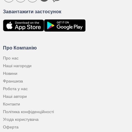
Завантажити застосунок
Про Компанію
Про нас
Наші нагороди
Новини
Франшиза
Робота у нас
Наші автори
Контакти
Політика конфіденційності
Угода користувача
Оферта