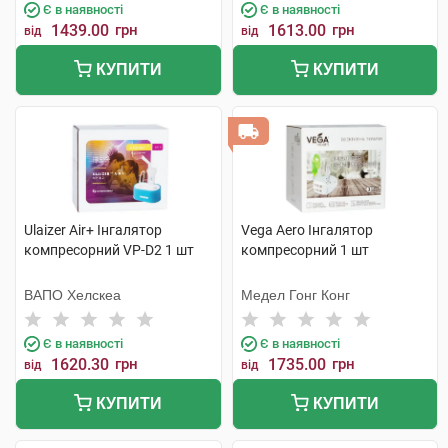
Є в наявності
Є в наявності
1439.00
грн
1613.00
грн
від
від
КУПИТИ
КУПИТИ
Ulaizer Air+ Інгалятор
Vega Aero Інгалятор
компресорний VP-D2 1 шт
компресорний 1 шт
ВАПО Хелскеа
Медел Гонг Конг
Є в наявності
Є в наявності
1620.30
грн
1735.00
грн
від
від
КУПИТИ
КУПИТИ