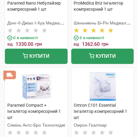
Paramed Nano Небулайзер
ProMedica Briz Інгалятор
компресорний 1 шт
компресорний 1 шт
Донг-ІІ-Джіао І-Хуа Медікал
Шеньчжень Бі-Річ Медікал
Еквіпмент
Девайсес Ко
Є в наявності
Є в наявності
1330.00
грн
1362.60
грн
від
від
КУПИТИ
КУПИТИ
Paramed Compact +
Omron C101 Essential
Інгалятор компресорний 1
Інгалятор компресорний 1
шт
шт
Сямінь Антс-Бро Технолоджі
Омрон Геалткар