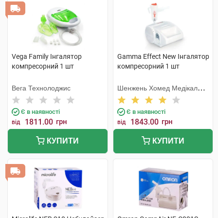
Vega Family Інгалятор
Gamma Effect New Інгалятор
компресорний 1 шт
компресорний 1 шт
Вега Технолоджис
Шенжень Хомед Медікал
Девайс
Є в наявності
Є в наявності
1811.00
грн
1843.00
грн
від
від
КУПИТИ
КУПИТИ