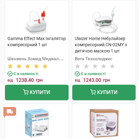
Gamma Effect Max Інгалятор
Ulaizer Home Небулайзер
компресорний 1 шт
компресорний CN-02MY з
дитячою маскою 1 шт
Шенжень Хомед Медікал
Вега Технолоджис
Девайс
Є в наявності
Є в наявності
1238.40
грн
1243.00
грн
від
від
КУПИТИ
КУПИТИ