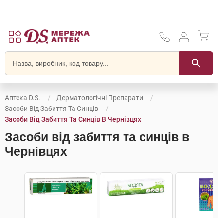
Аптека D.S.
Дерматологічні Препарати
Засоби Від Забиття Та Синців
Засоби Від Забиття Та Синців В Чернівцях
Засоби від забиття та синців в
Чернівцях