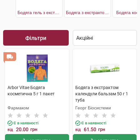
Бодяга гель з екстрактами цілющих рослин
Бодяга з екстрактом календули
Бодяга кос
Фільтри
Arbor Vitae Бодяга
Бодяга з екстрактом
косметична 5 г 1 пакет
календули бальзам 50 г 1
туба
Фармаком
Георг Біосистеми
Є в наявності
Є в наявності
20.00
грн
61.50
грн
від
від