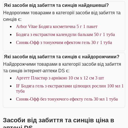
Які засоби від забиття та синців найдешевші?
Недорогими товарами в категорії засоби від забиття та
синців є:
Arbor Vitae Бодяга косметична 5 г 1 пакет
Бодяга з екстрактом календули бальзам 50 г 1 туба
Синяк-Офф з тонуючим ефектом гель 30 г 1 туба
Які засоби від забиття та синців є найдорожчими?
Найдорожчими товарами в категорії засоби від забиття
та синців інтернет-аптеки DS є:
Аргетт Пластир з арнікою 10 см х 12 см 3 шт
IF Бодяга гель з екстрактами цілющих рослин 100 мл 1
туба
Синяк-Офф без тонуючого ефекту гель 30 мл 1 туба
Засоби від забиття та синців ціна в
аптеці DS