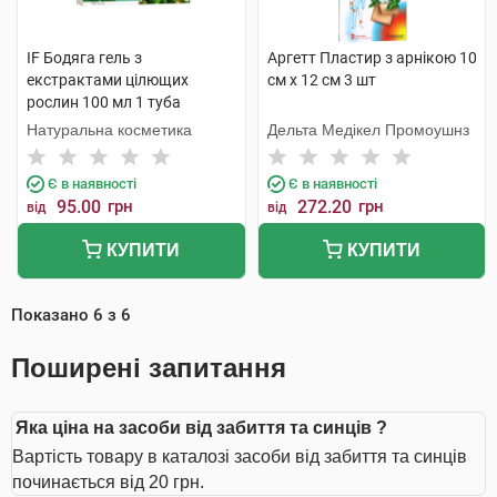
IF Бодяга гель з
Аргетт Пластир з арнікою 10
екстрактами цілющих
см х 12 см 3 шт
рослин 100 мл 1 туба
Натуральна косметика
Дельта Медікел Промоушнз
Є в наявності
Є в наявності
95.00
грн
272.20
грн
від
від
КУПИТИ
КУПИТИ
Показано
6
з
6
Поширені запитання
Яка ціна на засоби від забиття та синців ?
Вартість товару в каталозі засоби від забиття та синців
починається від 20 грн.