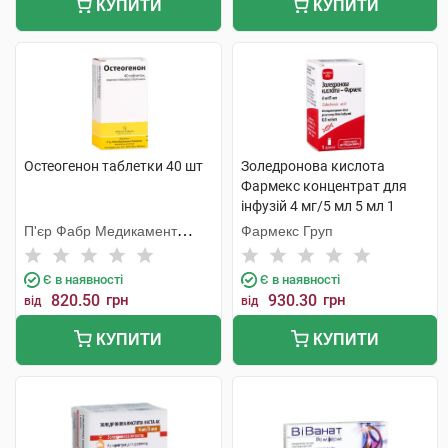
КУПИТИ
КУПИТИ
Остеогенон таблетки 40 шт
Золедронова кислота
Фармекс концентрат для
інфузій 4 мг/5 мл 5 мл 1
флакон
П'єр Фабр Медикамент
Фармекс Груп
Продакшн
Є в наявності
Є в наявності
820.50
грн
930.30
грн
від
від
КУПИТИ
КУПИТИ