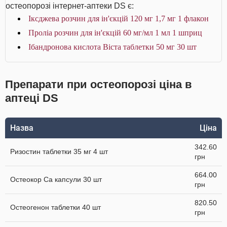
остеопорозі інтернет-аптеки DS є:
Іксджева розчин для ін'єкцій 120 мг 1,7 мг 1 флакон
Проліа розчин для ін'єкцій 60 мг/мл 1 мл 1 шприц
Ібандронова кислота Віста таблетки 50 мг 30 шт
Препарати при остеопорозі ціна в
аптеці DS
Назва
Ціна
342.60
Ризостин таблетки 35 мг 4 шт
грн
664.00
Остеокор Cа капсули 30 шт
грн
820.50
Остеогенон таблетки 40 шт
грн