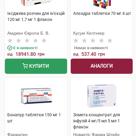
Іксджева розчин для ін'єкцій
Алєндра таблетки 70 мг 4 шт
120 мг 1,7 мг 1 флакон
Амджен Європа Б. В.
Кусум Хелтхкер
Є в наявності
Немає в наявності
18941.80
грн
537.40
грн
від
від
АНАЛОГИ
КУПИТИ
Бонапур таблетки 150 мг 1
Зомета концентрат для
шт
інфузій 4 мг/5 мл 5 мл 1
флакон
Фарматен
Новартіс Фарма Штейн