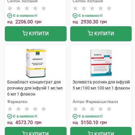
Сінтон Хіспанія
Сінтон Хіспанія
Є в наявності
Є в наявності
2206.00
грн
2930.30
грн
від
від
КУПИТИ
КУПИТИ
Бонабласт концентрат для
Золевіста розчин для інфузій
розчину для інфузій 1 мг/мл
5 мг/100 мл 100 мл 1 флакон
6 мл 1 флакон
Фарматен
Алтан Фармасьютікалз
Є в наявності
Є в наявності
4573.70
грн
5150.10
грн
від
від
КУПИТИ
КУПИТИ