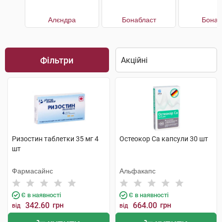
Алєндра
Бонабласт
Бонап
Фільтри
Ризостин таблетки 35 мг 4
Остеокор Cа капсули 30 шт
шт
Фармасайнс
Альфакапс
Є в наявності
Є в наявності
342.60
грн
664.00
грн
від
від