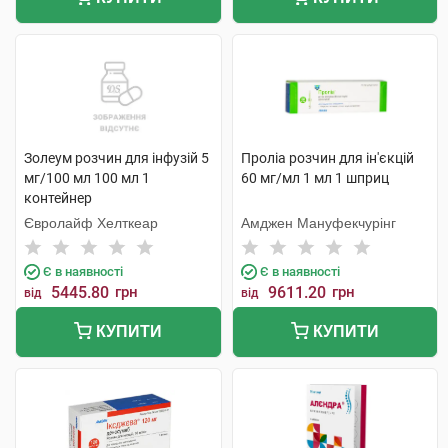
Золеум розчин для інфузій 5
Проліа розчин для ін'єкцій
мг/100 мл 100 мл 1
60 мг/мл 1 мл 1 шприц
контейнер
Євролайф Хелткеар
Амджен Мануфекчурінг
Є в наявності
Є в наявності
5445.80
грн
9611.20
грн
від
від
КУПИТИ
КУПИТИ