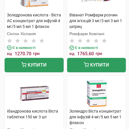
Золедронова кислота - Віста
Віванат Ромфарм розчин
АС концентрат для інфузій 4
для ін'єкцій 3 мг/3 мл 3 мл 1
мг/5 мл 5 мл 1 флакон
шприц
Сінтон Хіспанія
Ромфарм Компані
Є в наявності
Є в наявності
1270.70
грн
1765.60
грн
від
від
КУПИТИ
КУПИТИ
Ібандронова кислота Віста
Золендро Віста концентрат
таблетки 150 мг 3 шт
для інфузій 4 мг/5 мл 5 мл 1
флакон