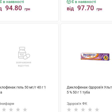
Є в наявності
Є в наявності
94.80
97.70
д
від
грн
грн
КУПИТИ
КУПИТИ
лофенак гель 50 мг/г 40 г 1
Диклофенак-Здоров'я Ульт
ба
5 % 50 г 1 туба
бнифарм
Здоров'я ФК