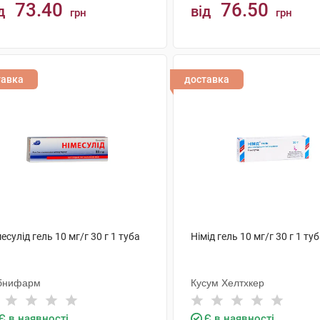
73.40
76.50
д
від
грн
грн
КУПИТИ
КУПИТИ
тавка
доставка
есулід гель 10 мг/г 30 г 1 туба
Німід гель 10 мг/г 30 г 1 ту
бнифарм
Кусум Хелтхкер
Є в наявності
Є в наявності