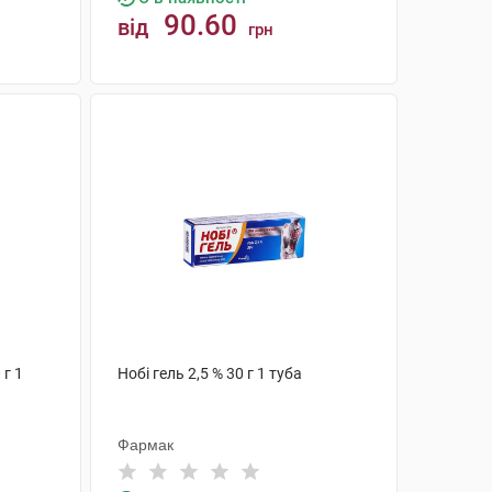
90.60
від
грн
КУПИТИ
 г 1
Нобі гель 2,5 % 30 г 1 туба
Фармак