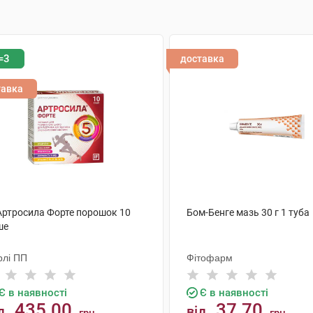
=3
доставка
тавка
 Артросила Форте порошок 10
Бом-Бенге мазь 30 г 1 туба
ше
рлі ПП
Фітофарм
Є в наявності
Є в наявності
435.00
37.70
д
від