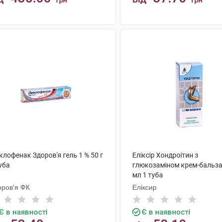
грн
грн
КУПИТИ
КУПИТИ
лофенак Здоров'я гель 1 % 50 г
Еліксір Хондроітин з
уба
глюкозаміном крем-бальза
мл 1 туба
оров'я ФК
Еліксир
Є в наявності
Є в наявності