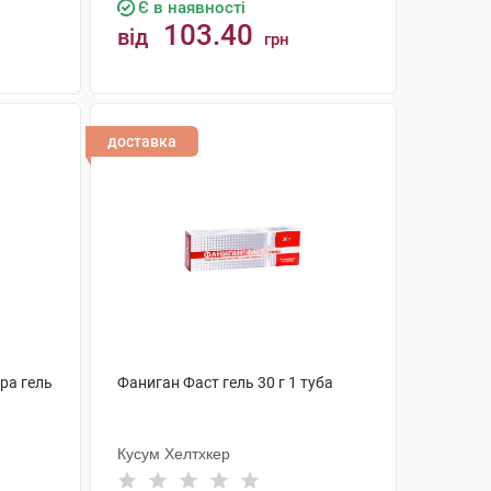
Є в наявності
103.40
від
грн
КУПИТИ
доставка
ра гель
Фаниган Фаст гель 30 г 1 туба
Кусум Хелтхкер