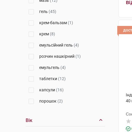
мазь
(12)
ві
Віола
(1)
гель
(45)
Енк'юб Етікалз
(3)
крем-бальзам
(1)
дос
Емамі
(1)
крем
(8)
Ментолатум Компані
(3)
емульсійний гель
(4)
Менаріні Мануфактурінг
(2)
розчин нашкірний
(1)
Дарниця ФФ
(2)
емульгель
(4)
ДКП Фармацевтична фабрика
таблетки
(12)
(2)
капсули
(16)
Гедеон Ріхтер
(2)
Ін
40 
порошок
(2)
Меркле
(7)
пластир
(1)
Др. Тайсс Натурварен
(1)
Со
Вік
розчин для ін'єкцій
(13)
Д-р Редді'с Лабораторіс
(1)