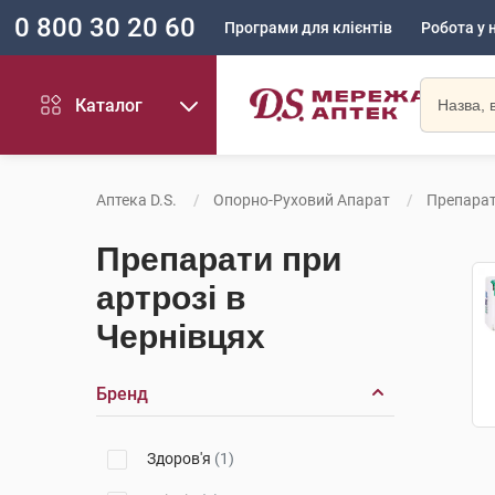
0 800 30 20 60
Програми для клієнтів
Робота у 
Каталог
Аптека D.S.
Опорно-Руховий Апарат
Препарат
Препарати при
артрозі в
Чернівцях
Бренд
Здоров'я
(1)