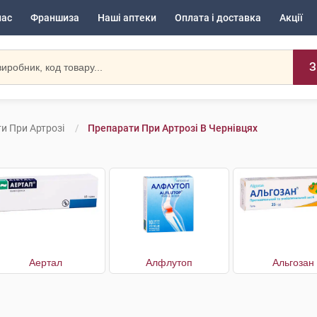
нас
Франшиза
Наші аптеки
Оплата і доставка
Акції
З
и При Артрозі
Препарати При Артрозі В Чернівцях
Аертал
Алфлутоп
Альгозан