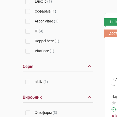
Еліксір
(1)
Софарма
(1)
Arbor Vitae
(1)
1+1
IF
(4)
дос
Doppel herz
(1)
VitaCore
(1)
Серія
IF
aktiv
(1)
са
Ча
Виробник
Фітофарм
(3)
ві