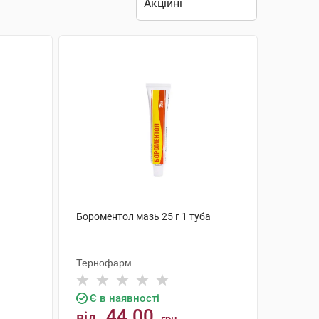
Бороментол мазь 25 г 1 туба
Тернофарм
Є в наявності
44.00
від