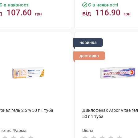
Є в наявності
Є в наявності
107.60
116.90
д
від
грн
грн
КУПИТИ
КУПИТИ
новинка
доставка
онал гель 2,5 % 50 г 1 туба
Диклофенак Arbor Vitae гел
50 г 1 туба
лютас Фарма
Віола