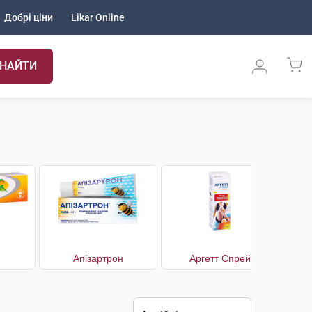
Добрі ціни
Likar Online
НАЙТИ
Апізартрон
Аргетт Спрей
А