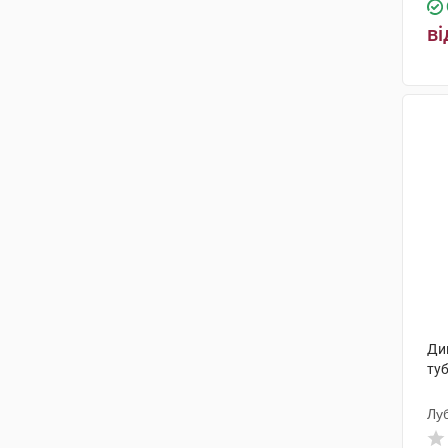
МКМ Найнекс
(1)
ві
Лаборест Італія
(1)
Біологічі Італія Лабораторіз
(1)
Натур Продукт Фарма
(1)
Новофарм-Біосинтез
(2)
Геліта
(1)
Медітоп Фармасьютікал
(1)
Агріка-Пром, ТОВ
(1)
Лаборатуар Експансьєнс
(1)
Дик
Роттафарм
(1)
ту
Фармекс Груп
(1)
Лу
Ромфарм Компані
(1)