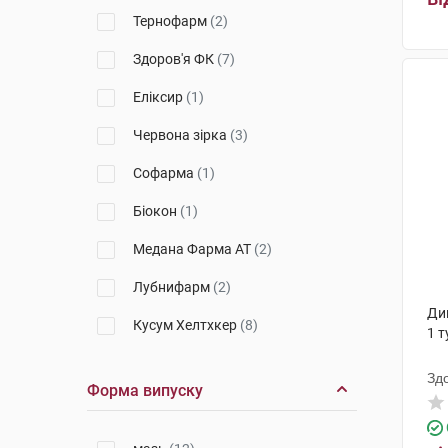
Тернофарм
(2)
Здоров'я ФК
(7)
Еліксир
(1)
Червона зірка
(3)
Софарма
(1)
Біокон
(1)
Медана Фарма АТ
(2)
Лубнифарм
(2)
Дик
Кусум Хелтхкер
(8)
1 т
К.О. Славія Фарм
(2)
Зд
Форма випуску
Фармак
(5)
Салютас Фарма
(6)