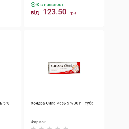
Є в наявності
123.50
від
грн
КУПИТИ
ь 5 %
Хондра-Сила мазь 5 % 30 г 1 туба
Фармак