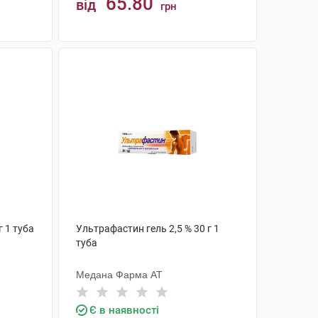
65.80
від
грн
КУПИТИ
г 1 туба
Ультрафастин гель 2,5 % 30 г 1
туба
Медана Фарма АТ
Є в наявності