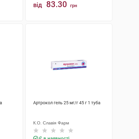
83.30
від
грн
КУПИТИ
ба
Артрокол гель 25 мг/г 45 г 1 туба
К.О. Славія Фарм
Є в наявності