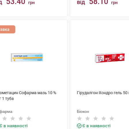
53.40
58.10
д
від
грн
грн
КУПИТИ
КУПИТИ
тавка
дометацин Софарма мазь 10 %
Гірудалгон-Хондро гель 50 
г 1 туба
фарма
Біокон
Є в наявності
Є в наявності