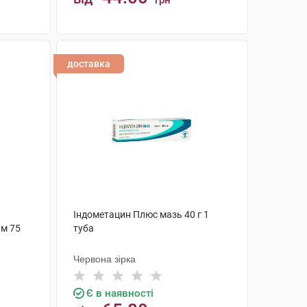
грн
КУПИТИ
доставка
Індометацин Плюс мазь 40 г 1
м 75
туба
Червона зірка
Є в наявності