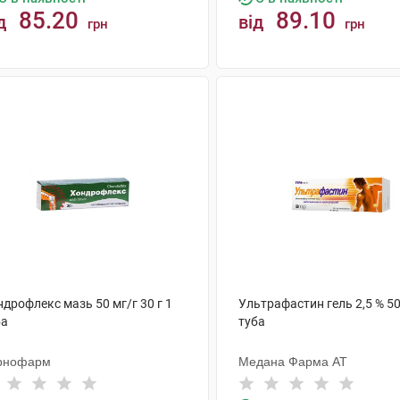
85.20
89.10
д
від
грн
грн
КУПИТИ
КУПИТИ
дрофлекс мазь 50 мг/г 30 г 1
Ультрафастин гель 2,5 % 50
ба
туба
рнофарм
Медана Фарма АТ