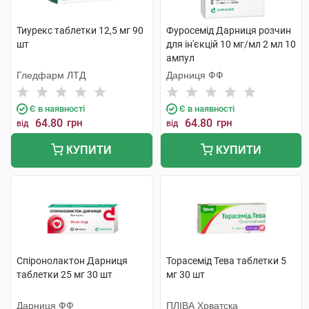
Тиурекс таблетки 12,5 мг 90
Фуросемід Дарниця розчин
шт
для ін'єкцій 10 мг/мл 2 мл 10
ампул
Гледфарм ЛТД
Дарниця ФФ
Є в наявності
Є в наявності
64.80
грн
64.80
грн
від
від
КУПИТИ
КУПИТИ
Спіронолактон Дарниця
Торасемід Тева таблетки 5
таблетки 25 мг 30 шт
мг 30 шт
Дарниця ФФ
ПЛІВА Хрватска