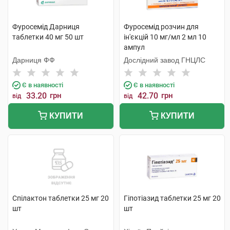
Фуросемід Дарниця
Фуросемід розчин для
таблетки 40 мг 50 шт
ін'єкцій 10 мг/мл 2 мл 10
ампул
Дарниця ФФ
Дослідний завод ГНЦЛС
Є в наявності
Є в наявності
33.20
грн
42.70
грн
від
від
КУПИТИ
КУПИТИ
Спілактон таблетки 25 мг 20
Гіпотіазид таблетки 25 мг 20
шт
шт