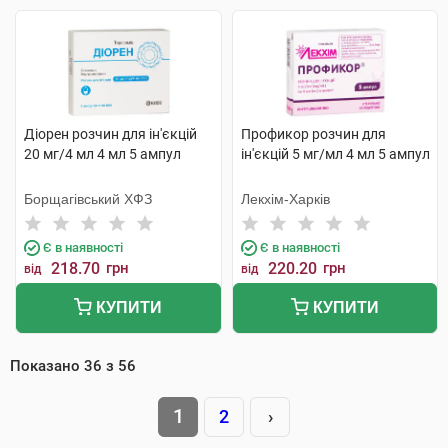
Діорен розчин для ін'єкцій
Профикор розчин для
20 мг/4 мл 4 мл 5 ампул
ін'єкцій 5 мг/мл 4 мл 5 ампул
Борщагівський ХФЗ
Лекхім-Харків
Є в наявності
Є в наявності
218.70
грн
220.20
грн
від
від
КУПИТИ
КУПИТИ
Показано
36
з
56
1
2
›