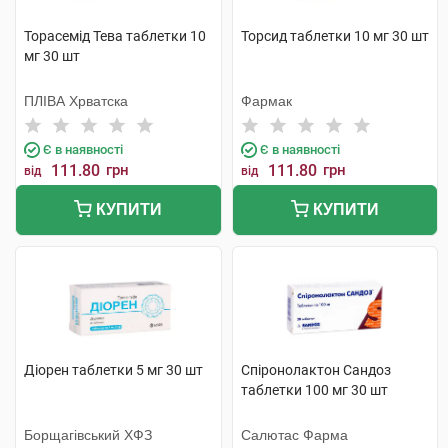
Торасемід Тева таблетки 10
Торсид таблетки 10 мг 30 шт
мг 30 шт
ПЛІВА Хрватска
Фармак
Є в наявності
Є в наявності
111.80
грн
111.80
грн
від
від
КУПИТИ
КУПИТИ
Діорен таблетки 5 мг 30 шт
Спіронолактон Сандоз
таблетки 100 мг 30 шт
Борщагівський ХФЗ
Салютас Фарма