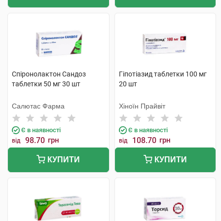
Спіронолактон Сандоз
Гіпотіазид таблетки 100 мг
таблетки 50 мг 30 шт
20 шт
Салютас Фарма
Хіноїн Прайвіт
Є в наявності
Є в наявності
98.70
грн
108.70
грн
від
від
КУПИТИ
КУПИТИ