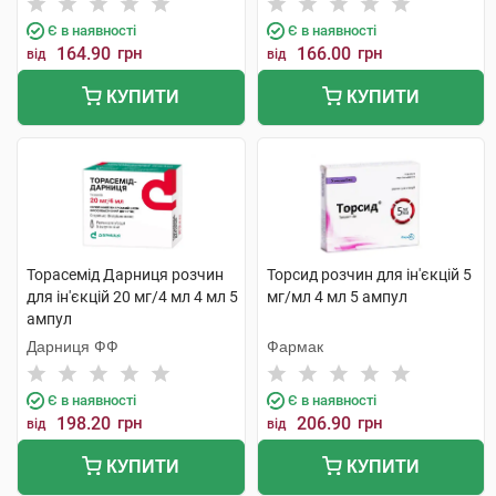
Є в наявності
Є в наявності
164.90
грн
166.00
грн
від
від
КУПИТИ
КУПИТИ
Торасемід Дарниця розчин
Торсид розчин для ін'єкцій 5
для ін'єкцій 20 мг/4 мл 4 мл 5
мг/мл 4 мл 5 ампул
ампул
Дарниця ФФ
Фармак
Є в наявності
Є в наявності
198.20
грн
206.90
грн
від
від
КУПИТИ
КУПИТИ