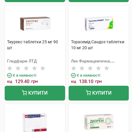
Тиурекс таблетки 25 мг 90
Торасемід Сандоз таблетки
шт
10 мг 20 шт
Гледфарм ЛТД
Лек Фармацевтична
компанія
Є в наявності
Є в наявності
129.40
грн
138.10
грн
від
від
КУПИТИ
КУПИТИ