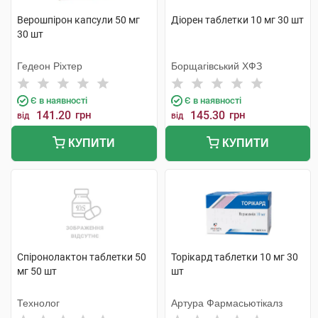
Верошпірон капсули 50 мг
Діорен таблетки 10 мг 30 шт
30 шт
Гедеон Ріхтер
Борщагівський ХФЗ
Є в наявності
Є в наявності
141.20
грн
145.30
грн
від
від
КУПИТИ
КУПИТИ
Спіронолактон таблетки 50
Торікард таблетки 10 мг 30
мг 50 шт
шт
Технолог
Артура Фармасьютікалз