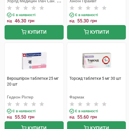
Уорлд Медицин Ілач Сан. Ве
Хіноїн Прайвіт
Тідж
Є в наявності
Є в наявності
46.30
грн
55.30
грн
від
від
КУПИТИ
КУПИТИ
Верошпірон таблетки 25 мг
Торсид таблетки 5 мг 30 шт
20 шт
Гедеон Ріхтер
Фармак
Є в наявності
Є в наявності
55.50
грн
55.60
грн
від
від
КУПИТИ
КУПИТИ