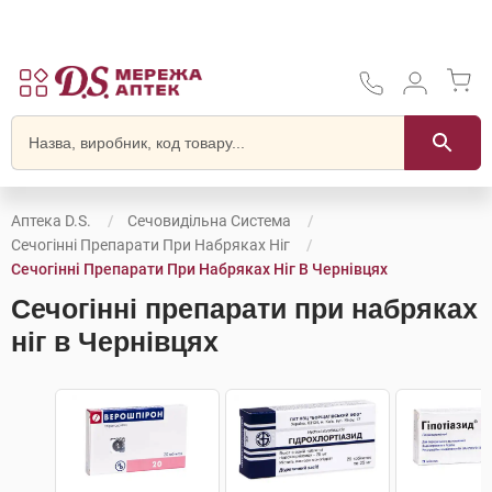
Аптека D.S.
Сечовидільна Система
Сечогінні Препарати При Набряках Ніг
Сечогінні Препарати При Набряках Ніг В Чернівцях
Сечогінні препарати при набряках
ніг в Чернівцях