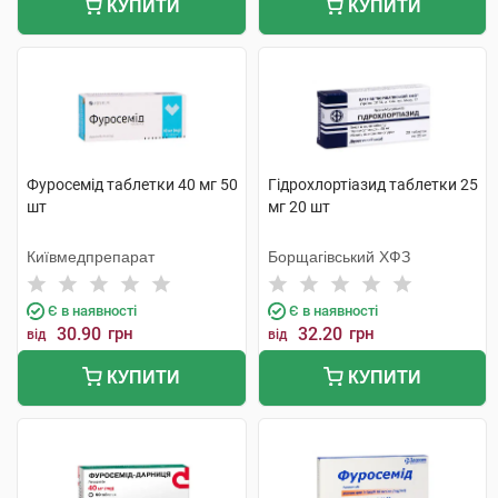
КУПИТИ
КУПИТИ
Фуросемід таблетки 40 мг 50
Гідрохлортіазид таблетки 25
шт
мг 20 шт
Київмедпрепарат
Борщагівський ХФЗ
Є в наявності
Є в наявності
30.90
грн
32.20
грн
від
від
КУПИТИ
КУПИТИ