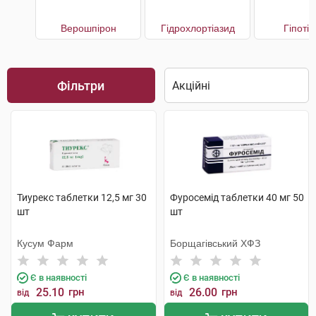
Верошпірон
Гідрохлортіазид
Гіпоті
Фільтри
Тиурекс таблетки 12,5 мг 30
Фуросемід таблетки 40 мг 50
шт
шт
Кусум Фарм
Борщагівський ХФЗ
Є в наявності
Є в наявності
25.10
грн
26.00
грн
від
від