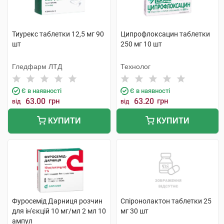
Тиурекс таблетки 12,5 мг 90
Ципрофлоксацин таблетки
шт
250 мг 10 шт
Гледфарм ЛТД
Технолог
Є в наявності
Є в наявності
63.00
грн
63.20
грн
від
від
КУПИТИ
КУПИТИ
Фуросемід Дарниця розчин
Спіронолактон таблетки 25
для ін'єкцій 10 мг/мл 2 мл 10
мг 30 шт
ампул