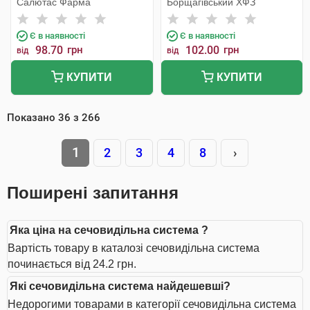
Салютас Фарма
Борщагівський ХФЗ
Є в наявності
Є в наявності
98.70
грн
102.00
грн
від
від
КУПИТИ
КУПИТИ
Показано
36
з
266
1
2
3
4
8
›
Поширені запитання
Яка ціна на сечовидільна система ?
Вартість товару в каталозі сечовидільна система
починається від 24.2 грн.
Які сечовидільна система найдешевші?
Недорогими товарами в категорії сечовидільна система