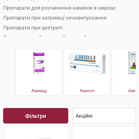
Препарати для розчинення каменів в нирках
Препарати при затримці сечовипускання
Препарати при уретриті
Сечогінні засоби при набряках обличчя
Сечогінні препарати
Сечогінні препарати при набряках ніг
Урологічні препарати
Азимед
Азипол
Азит
Фільтри