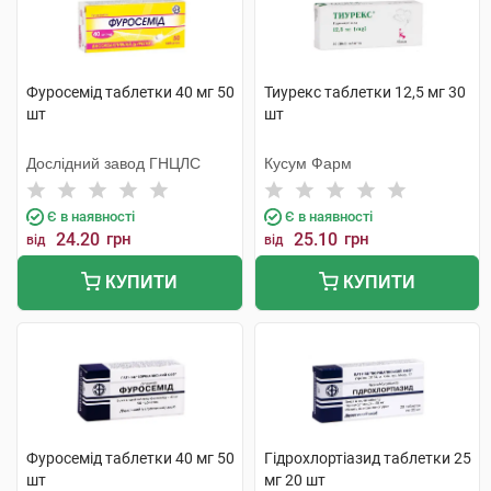
Фуросемід таблетки 40 мг 50
Тиурекс таблетки 12,5 мг 30
шт
шт
Дослідний завод ГНЦЛС
Кусум Фарм
Є в наявності
Є в наявності
24.20
грн
25.10
грн
від
від
КУПИТИ
КУПИТИ
Фуросемід таблетки 40 мг 50
Гідрохлортіазид таблетки 25
шт
мг 20 шт