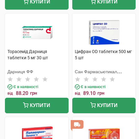
КУПИТИ
КУПИТИ
Торасемід Дарниця
Цифран OD таблетки 500 мг
таблетки 5 мг 30 шт
5 шт
Дарниця ФФ
Сан Фармасьютикал
Індастріз
Є в наявності
Є в наявності
88.20
грн
89.10
грн
від
від
КУПИТИ
КУПИТИ