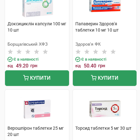
Доксициклін капсули 100 мг
Папаверин Здоров'я
10 шт
таблетки 10 мг 10 шт
Борщагівський ХФЗ
Здоров'я ФК
Є в наявності
Є в наявності
49.20
грн
50.40
грн
від
від
КУПИТИ
КУПИТИ
Верошпірон таблетки 25 мг
Торсид таблетки 5 мг 30 шт
20 шт