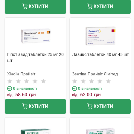
КУПИТИ
КУПИТИ
Гіпотіазид таблетки 25 мг 20
Лазикс таблетки 40 мг 45 шт
шт
Хіноїн Прайвіт
Зентіва Прайвіт Лімітед
Є в наявності
Є в наявності
58.60
грн
62.00
грн
від
від
КУПИТИ
КУПИТИ