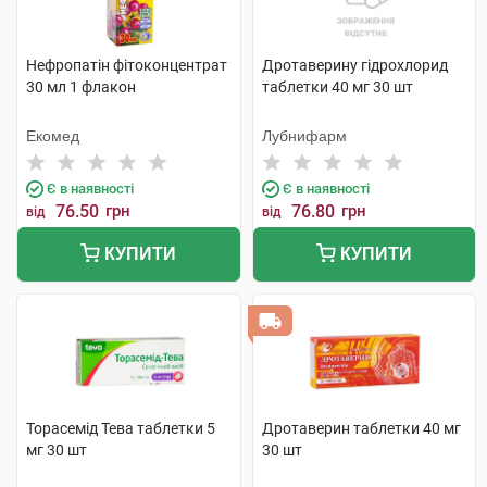
Нефропатін фітоконцентрат
Дротаверину гідрохлорид
30 мл 1 флакон
таблетки 40 мг 30 шт
Екомед
Лубнифарм
Є в наявності
Є в наявності
76.50
грн
76.80
грн
від
від
КУПИТИ
КУПИТИ
Торасемід Тева таблетки 5
Дротаверин таблетки 40 мг
мг 30 шт
30 шт