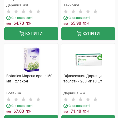
Дарниця ФФ
Технолог
Є в наявності
Є в наявності
64.70
грн
65.90
грн
від
від
КУПИТИ
КУПИТИ
Botanica Марена краплі 50
Офлоксацин Дарниця
мл 1 флакон
таблетки 200 мг 10 шт
Ботаніка
Дарниця ФФ
Є в наявності
Є в наявності
67.00
грн
71.40
грн
від
від