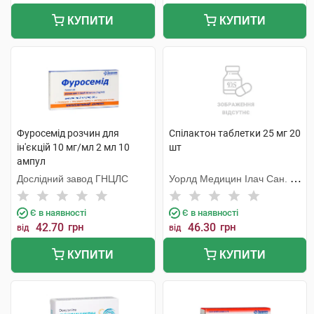
КУПИТИ
КУПИТИ
Фуросемід розчин для
Спілактон таблетки 25 мг 20
ін'єкцій 10 мг/мл 2 мл 10
шт
ампул
Дослідний завод ГНЦЛС
Уорлд Медицин Ілач Сан. Ве
Тідж
Є в наявності
Є в наявності
42.70
грн
46.30
грн
від
від
КУПИТИ
КУПИТИ