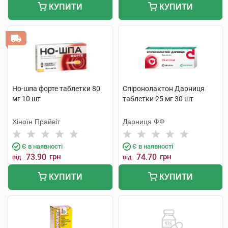
КУПИТИ
КУПИТИ
Но-шпа форте таблетки 80
Спіронолактон Дарниця
мг 10 шт
таблетки 25 мг 30 шт
Хіноїн Прайвіт
Дарниця ФФ
Є в наявності
Є в наявності
73.90
грн
74.70
грн
від
від
КУПИТИ
КУПИТИ