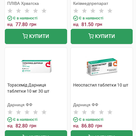
ПЛІВА Хрватска
Київмедпрепарат
Є в наявності
Є в наявності
77.80
грн
81.50
грн
від
від
КУПИТИ
КУПИТИ
Торасемід Дарниця
Неоспастил таблетки 10 шт
таблетки 10 мг 30 шт
Дарниця ФФ
Дарниця ФФ
Є в наявності
Є в наявності
82.80
грн
86.80
грн
від
від