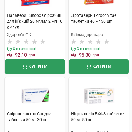
Папаверин Здоров'я розчин
Дротаверин Arbor Vitae
для ін'єкцій 20 мг/мл 2 мл 10
таблетки 40 мг 30 шт
ампул
Здоров'я ФК
Київмедпрепарат
Є в наявності
Є в наявності
92.10
грн
95.30
грн
від
від
КУПИТИ
КУПИТИ
Спіронолактон Сандоз
Нітроксолін БХФЗ таблетки
таблетки 50 мг 30 шт
50 мг 50 шт