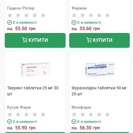
Гедеон Ріхтер
Фармак
Є в наявності
Є в наявності
55.50
грн
55.60
грн
від
від
КУПИТИ
КУПИТИ
Тиурекс таблетки 25 мг 30
Фуразолідон таблетки 50 мг
шт
20 шт
Кусум Фарм
Монфарм
Є в наявності
Є в наявності
55.90
грн
56.30
грн
від
від