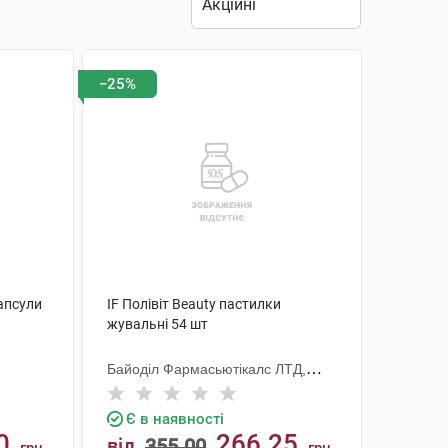
−25%
капсули
IF Полівіт Beauty пастилки
жувальні 54 шт
Байоділ Фармасьютікалс ЛТД,
Індія
Є в наявності
0
266.25
від
355.00