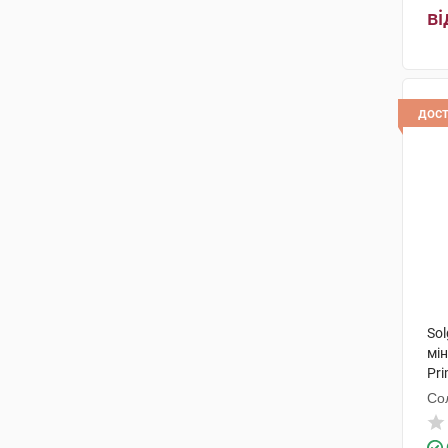
ві
дос
So
мі
Pri
Со