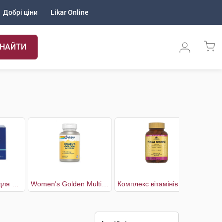
Добрі ціни
Likar Online
НАЙТИ
Vital F комплекс для жінок флакони 30 днів
Women's Golden Multi-Vitamin Комплекс Вітамінів для Жінок
Комплекс вітамінів для жінок
Ко