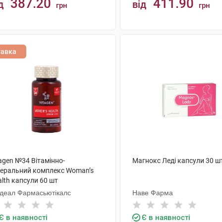
387.20
411.90
д
від
грн
грн
КУПИТИ
КУПИТИ
тавка
agen №34 Вітамінно-
Магнокс Леді капсули 30 ш
неральний комплекс Woman’s
lth капсули 60 шт
одеал Фармасьютікалс
Наве Фарма
Є в наявності
Є в наявності