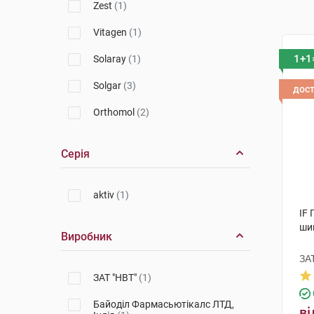
Zest
(1)
Vitagen
(1)
1+1
Solaray
(1)
Solgar
(3)
дос
Orthomol
(2)
Серія
aktiv
(1)
IF 
ши
Виробник
ЗА
ЗАТ "НВТ"
(1)
Байоділ Фармасьютікалс ЛТД,
ві