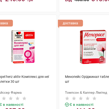
грн
КУПИТИ
КУПИТИ
тавка
доставка
pel herz aktiv Комплекс для неї
Менопейс Оріджинал табле
блетки 30 шт
шт
айссер Фарма
Томпсон & Каппер Лімітед
Є в наявності
Є в наявності