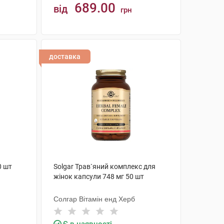
689.00
від
грн
КУПИТИ
доставка
0 шт
Solgar Трав`яний комплекс для
жінок капсули 748 мг 50 шт
Солгар Вітамін енд Херб