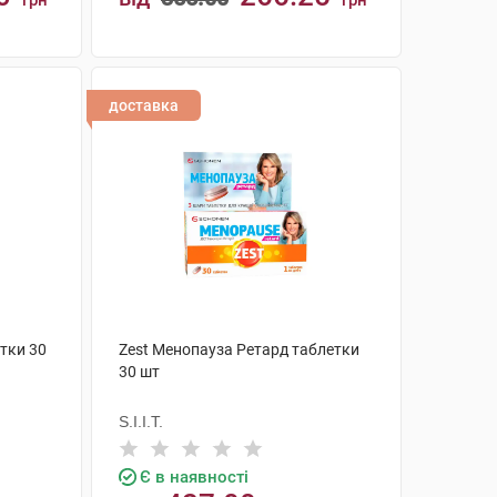
грн
грн
КУПИТИ
доставка
тки 30
Zest Менопауза Ретард таблетки
30 шт
S.I.I.T.
Є в наявності