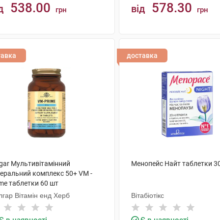
538.00
578.30
д
від
грн
грн
КУПИТИ
КУПИТИ
тавка
доставка
lgar Мультивітамінний
Менопейс Найт таблетки 3
неральний комплекс 50+ VM -
me таблетки 60 шт
лгар Вітамін енд Херб
Вітабіотікс