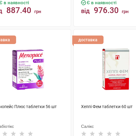
Є в наявності
Є в наявності
887.40
976.30
д
від
грн
грн
КУПИТИ
КУПИТИ
тавка
доставка
нопейс Плюс таблетки 56 шт
Хеппі Фем таблетки 60 шт
абіотікс
Салікс