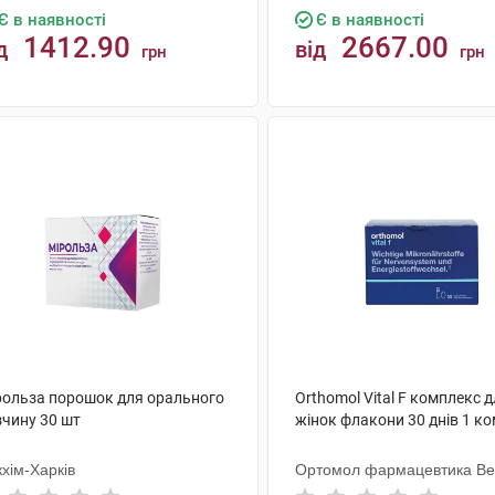
Є в наявності
Є в наявності
1412.90
2667.00
д
від
грн
грн
КУПИТИ
КУПИТИ
рольза порошок для орального
Orthomol Vital F комплекс 
зчину 30 шт
жінок флакони 30 днів 1 к
хім-Харків
Ортомол фармацевтика Ве
ГмбХ