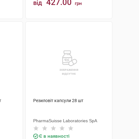
427.00
від
грн
КУПИТИ
т
Резиловіт капсули 28 шт
PharmaSuisse Laboratories SpA
Є в наявності