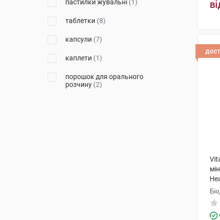
пастилки жувальні
(1)
ві
Салікс
(1)
таблетки
(8)
Ортомол фармацевтика
Вертрібс ГмбХ
(2)
капсули
(7)
дос
Лекхім-Харків
(1)
каплети
(1)
порошок для орального
розчину
(2)
Vit
мі
Hea
Бі