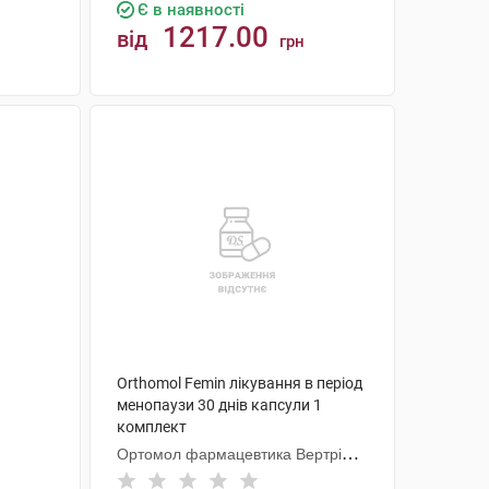
Є в наявності
1217.00
від
грн
КУПИТИ
Orthomol Femin лікування в період
менопаузи 30 днів капсули 1
комплект
Ортомол фармацевтика Вертрібс
ГмбХ