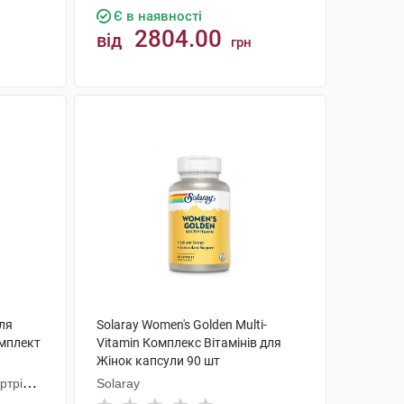
Є в наявності
2804.00
від
грн
КУПИТИ
для
Solaray Women's Golden Multi-
омплект
Vitamin Комплекс Вітамінів для
Жінок капсули 90 шт
ртрібс
Solaray