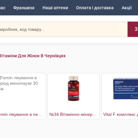
нас
Франшиза
Наші аптеки
Оплата і доставка
Акції
З
Вітаміни Для Жінок В Чернівцях
Femin лікування в період менопаузи 30 днів
№34 Вітамінно-мінеральний комплекс Woman’s Health