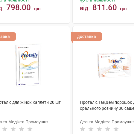
Є в наявності
Є в наявності
798.00
811.60
д
від
грн
грн
КУПИТИ
КУПИТИ
тавка
доставка
таліс для жінок каплети 20 шт
Проталіс ТанДем порошок 
орального розчину 30 саш
льта Медікел Промоушнз
Дельта Медікел Промоушн