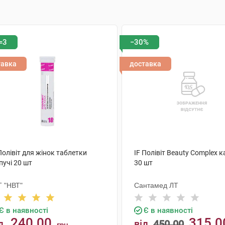
=3
−30%
тавка
доставка
Полівіт для жінок таблетки
IF Полівіт Beauty Complex 
пучі 20 шт
30 шт
Т "НВТ"
Сантамед ЛТ
Є в наявності
Є в наявності
240.00
315.0
д
від
450.00