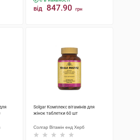
Є в наявності
847.90
від
грн
КУПИТИ
для
Solgar Комплекс вітамінів для
е
жінок таблетки 60 шт
з
Солгар Вітамін енд Херб