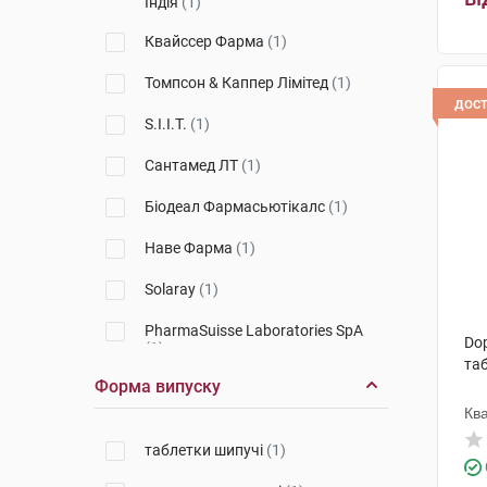
Індія
(1)
Квайссер Фарма
(1)
Томпсон & Каппер Лімітед
(1)
дос
S.I.I.T.
(1)
Сантамед ЛТ
(1)
Біодеал Фармасьютікалс
(1)
Наве Фарма
(1)
Solaray
(1)
PharmaSuisse Laboratories SpA
Dop
(1)
та
Форма випуску
Солгар Вітамін енд Херб
(3)
Кв
Вітабіотікс
(2)
таблетки шипучі
(1)
Дельта Медікел Промоушнз
(2)