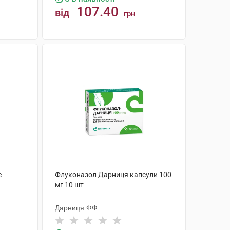
107.40
від
грн
КУПИТИ
е
Флуконазол Дарниця капсули 100
мг 10 шт
Дарниця ФФ