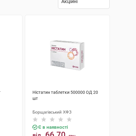
т
Ністатин таблетки 500000 ОД 20
шт
Борщагівський ХФЗ
Є в наявності
66.70
від