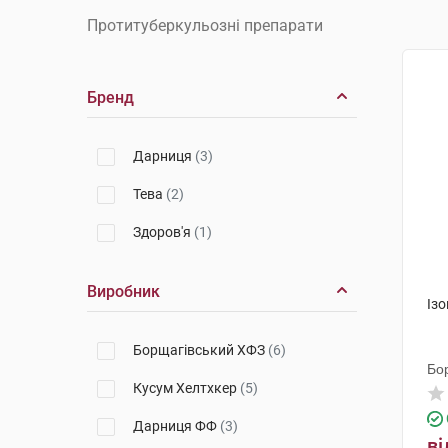
Протитуберкульозні препарати
Бренд
Дарниця
(3)
Тева
(2)
Здоров'я
(1)
Виробник
Ізо
Борщагівський ХФЗ
(6)
Бо
Кусум Хелтхкер
(5)
Дарниця ФФ
(3)
ві