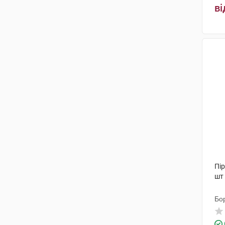
ві
Пір
шт
Бо