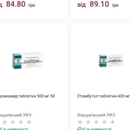
84.80
89.10
д
від
грн
грн
КУПИТИ
КУПИТИ
азинамід таблетки 500 мг 50
Етамбутол таблетки 400 мг
рщагівський ХФЗ
Борщагівський ХФЗ
Є в наявності
Є в наявності