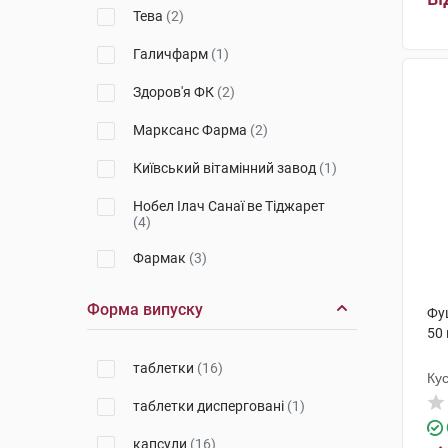
Тева
(2)
Галичфарм
(1)
Здоров'я ФК
(2)
Марксанс Фарма
(2)
Київський вітамінний завод
(1)
Нобел Ілач Санаї ве Тіджарет
(4)
Фармак
(3)
Дослідний завод ГНЦЛС
(1)
Форма випуску
Фу
50 
Юрія-Фарм
(1)
таблетки
(16)
К.О. Славія Фарм
(1)
Ку
таблетки дисперговані
(1)
Лабораторіос Ліконса
(2)
капсули
(16)