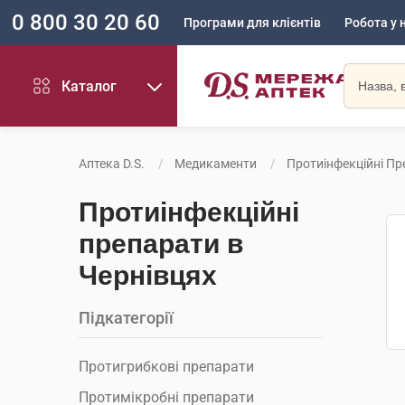
0 800 30 20 60
Програми для клієнтів
Робота у 
Каталог
Аптека D.S.
Медикаменти
Протиінфекційні П
Протиінфекційні
препарати в
Чернівцях
Підкатегорії
Протигрибкові препарати
Протимікробні препарати