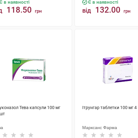
Є в наявності
Є в наявності
118.50
132.00
д
від
грн
грн
КУПИТИ
КУПИТИ
уконазол Тева капсули 100 мг
Ітрунгар таблетки 100 мг 4
 шт
ва
Марксанс Фарма