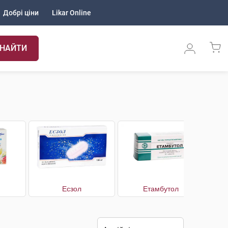
Добрі ціни
Likar Online
НАЙТИ
н
Есзол
Етамбутол