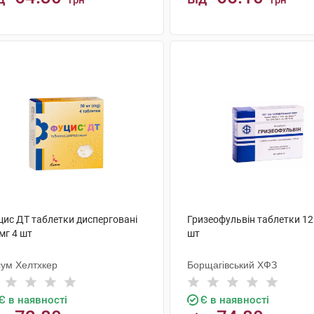
грн
грн
КУПИТИ
КУПИТИ
цис ДТ таблетки дисперговані
Гризеофульвін таблетки 12
мг 4 шт
шт
сум Хелтхкер
Борщагівський ХФЗ
Є в наявності
Є в наявності