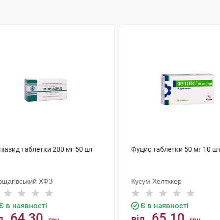
ніазид таблетки 200 мг 50 шт
Фуцис таблетки 50 мг 10 ш
рщагівський ХФЗ
Кусум Хелтхкер
Є в наявності
Є в наявності
64.30
65.10
д
від