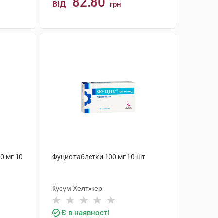
82.80
від
грн
КУПИТИ
0 мг 10
Фуцис таблетки 100 мг 10 шт
Кусум Хелтхкер
Є в наявності