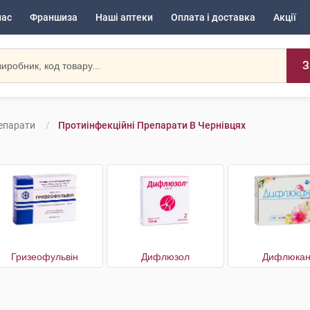
нас
Франшиза
Наші аптеки
Оплата і доставка
Акції
З
репарати
Протиінфекційні Препарати В Чернівцях
Гризеофульвін
Дифлюзол
Дифлюка