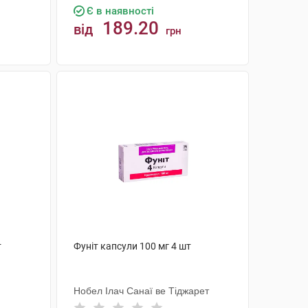
Є в наявності
189.20
від
грн
КУПИТИ
т
Фуніт капсули 100 мг 4 шт
Нобел Ілач Санаї ве Тіджарет