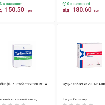
Є в наявності
Є в наявності
150.50
180.60
д
від
грн
грн
КУПИТИ
КУПИТИ
бінафін-КВ таблетки 250 мг 14
Фуцис таблетки 200 мг 4 ш
вський вітамінний завод
Кусум Хелтхкер