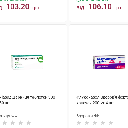
103.20
106.10
д
від
грн
грн
КУПИТИ
КУПИТИ
оніазид Дарниця таблетки 300
Флуконазол-Здоров'я форт
50 шт
капсули 200 мг 4 шт
рниця ФФ
Здоров'я ФК