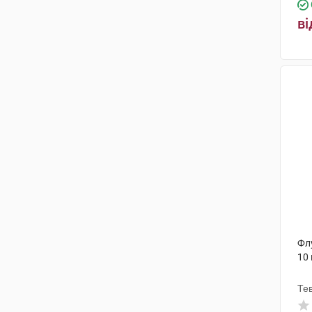
ві
Фл
10
Те