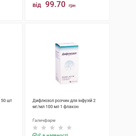
99.70
від
грн
КУПИТИ
 50 шт
Дифлюзол розчин для інфузій 2
мг/мл 100 мл 1 флакон
Галичфарм
Є в наявності