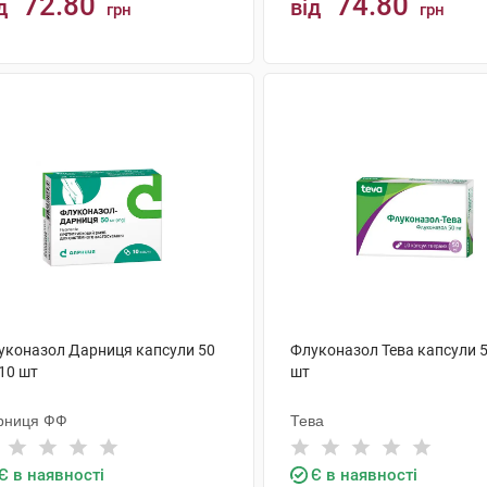
72.80
74.80
д
від
грн
грн
КУПИТИ
КУПИТИ
уконазол Дарниця капсули 50
Флуконазол Тева капсули 5
10 шт
шт
рниця ФФ
Тева
Є в наявності
Є в наявності