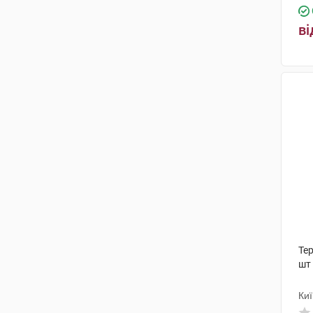
ві
Тер
шт
Киї