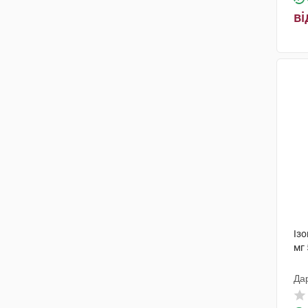
ві
Із
мг 
Да