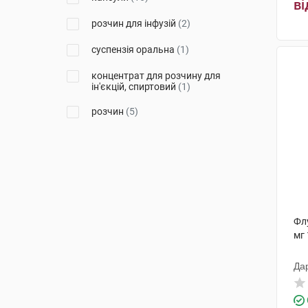
Фармекс Груп
(5)
ві
розчин для інфузій
(2)
Фарева Амбуаз
(1)
суспензія оральна
(1)
Новартіс Фарма
(1)
концентрат для розчину для
Янссен-Сілаг
(1)
ін'єкцій, спиртовий
(1)
розчин
(5)
Фл
мг 
Да