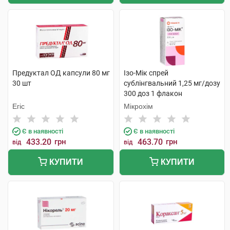
Предуктал ОД капсули 80 мг
Ізо-Мік спрей
30 шт
сублінгвальний 1,25 мг/дозу
300 доз 1 флакон
Егіс
Мікрохім
Є в наявності
Є в наявності
433.20
грн
463.70
грн
від
від
КУПИТИ
КУПИТИ