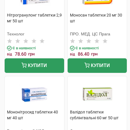
Нітрогранулонг таблетки 2,9
Моносан таблетки 20 мг 30
мг 50 шт
шт
Технолог
ПРО. МЕД. ЦС Прага
Є в наявності
Є в наявності
78.60
грн
86.40
грн
від
від
КУПИТИ
КУПИТИ
Мононітросид таблетки 40
Валідол таблетки
мг 40 шт
сублінгвальні 60 мг 50 шт