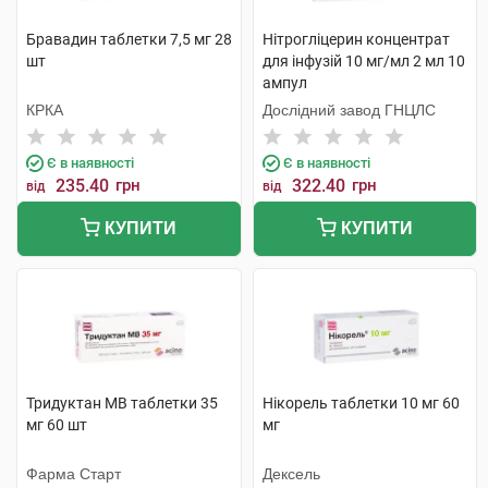
Бравадин таблетки 7,5 мг 28
Нітрогліцерин концентрат
шт
для інфузій 10 мг/мл 2 мл 10
ампул
КРКА
Дослідний завод ГНЦЛС
Є в наявності
Є в наявності
235.40
грн
322.40
грн
від
від
КУПИТИ
КУПИТИ
Тридуктан МВ таблетки 35
Нікорель таблетки 10 мг 60
мг 60 шт
мг
Фарма Старт
Дексель