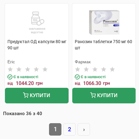
Предуктал ОД капсули 80 мг
Ранозин таблетки 750 мг 60
90 шт
шт
Егіс
Фармак
Є в наявності
Є в наявності
1044.20
грн
1066.30
грн
від
від
КУПИТИ
КУПИТИ
Показано
36
з
40
1
2
›