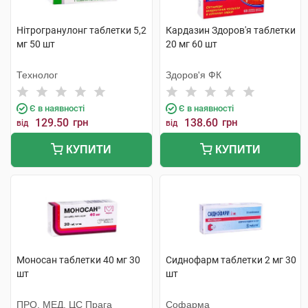
Нітрогранулонг таблетки 5,2
Кардазин Здоров'я таблетки
мг 50 шт
20 мг 60 шт
Технолог
Здоров'я ФК
Є в наявності
Є в наявності
129.50
грн
138.60
грн
від
від
КУПИТИ
КУПИТИ
Моносан таблетки 40 мг 30
Сиднофарм таблетки 2 мг 30
шт
шт
ПРО. МЕД. ЦС Прага
Софарма