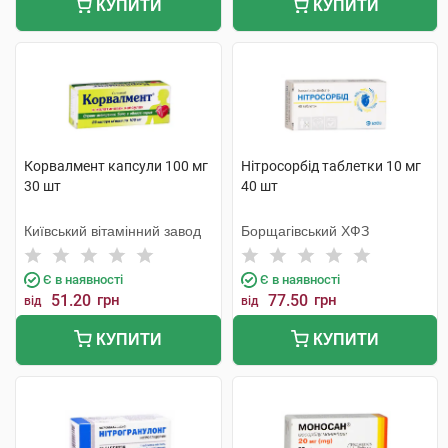
КУПИТИ
КУПИТИ
Корвалмент капсули 100 мг
Нітросорбід таблетки 10 мг
30 шт
40 шт
Київський вітамінний завод
Борщагівський ХФЗ
Є в наявності
Є в наявності
51.20
грн
77.50
грн
від
від
КУПИТИ
КУПИТИ