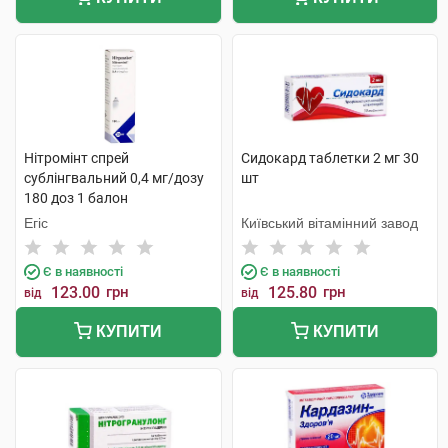
Нітромінт спрей
Сидокард таблетки 2 мг 30
сублінгвальний 0,4 мг/дозу
шт
180 доз 1 балон
Егіс
Київський вітамінний завод
Є в наявності
Є в наявності
123.00
грн
125.80
грн
від
від
КУПИТИ
КУПИТИ