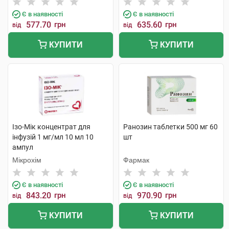
Є в наявності
Є в наявності
577.70
грн
635.60
грн
від
від
КУПИТИ
КУПИТИ
Ізо-Мік концентрат для
Ранозин таблетки 500 мг 60
інфузій 1 мг/мл 10 мл 10
шт
ампул
Мікрохім
Фармак
Є в наявності
Є в наявності
843.20
грн
970.90
грн
від
від
КУПИТИ
КУПИТИ