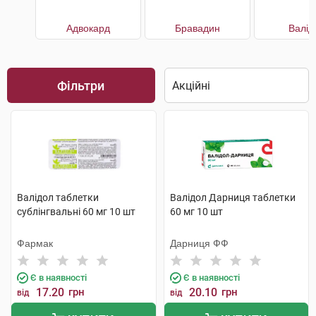
Адвокард
Бравадин
Валід
Фільтри
Валідол таблетки
Валідол Дарниця таблетки
сублінгвальні 60 мг 10 шт
60 мг 10 шт
Фармак
Дарниця ФФ
Є в наявності
Є в наявності
17.20
грн
20.10
грн
від
від