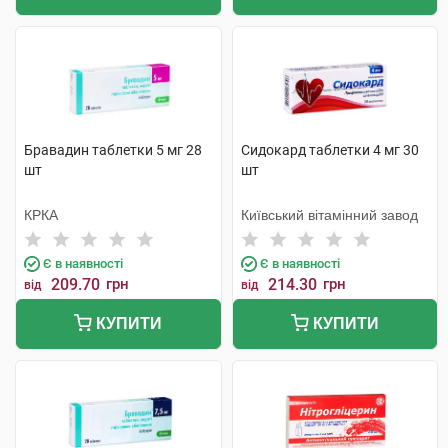
Бравадин таблетки 5 мг 28
Сидокард таблетки 4 мг 30
шт
шт
КРКА
Київський вітамінний завод
Є в наявності
Є в наявності
209.70
грн
214.30
грн
від
від
КУПИТИ
КУПИТИ