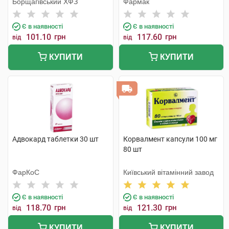
Борщагівський ХФЗ
Фармак
Є в наявності
Є в наявності
101.10
грн
117.60
грн
від
від
КУПИТИ
КУПИТИ
Адвокард таблетки 30 шт
Корвалмент капсули 100 мг
80 шт
ФарКоС
Київський вітамінний завод
Є в наявності
Є в наявності
118.70
грн
121.30
грн
від
від
КУПИТИ
КУПИТИ