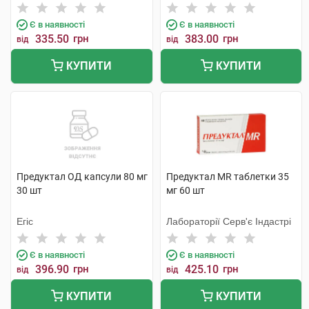
Є в наявності
Є в наявності
335.50
грн
383.00
грн
від
від
КУПИТИ
КУПИТИ
Предуктал ОД капсули 80 мг
Предуктал MR таблетки 35
30 шт
мг 60 шт
Егіс
Лабораторії Серв'є Індастрі
Є в наявності
Є в наявності
396.90
грн
425.10
грн
від
від
КУПИТИ
КУПИТИ