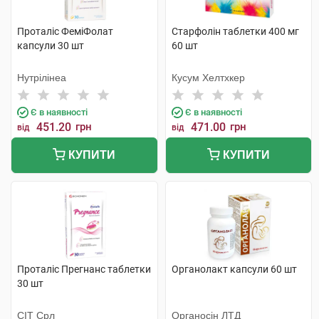
Проталіс ФеміФолат
Старфолін таблетки 400 мг
капсули 30 шт
60 шт
Нутрілінеа
Кусум Хелтхкер
Є в наявності
Є в наявності
451.20
грн
471.00
грн
від
від
КУПИТИ
КУПИТИ
Проталіс Прегнанс таблетки
Органолакт капсули 60 шт
30 шт
СІТ Срл
Органосін ЛТД