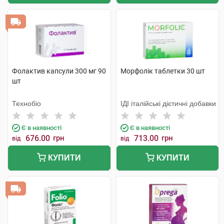
Фолактив капсули 300 мг 90
Морфолік таблетки 30 шт
шт
Технобіо
ІДІ італійські дієтичні добавки
Є в наявності
Є в наявності
676.00
грн
713.00
грн
від
від
КУПИТИ
КУПИТИ