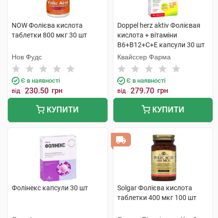
NOW Фолієва кислота
Doppel herz aktiv Фолієвая
таблетки 800 мкг 30 шт
кислота + вітаміни
B6+B12+C+E капсули 30 шт
Нов Фудс
Квайссер Фарма
Є в наявності
Є в наявності
230.50
грн
279.70
грн
від
від
КУПИТИ
КУПИТИ
Фолінекс капсули 30 шт
Solgar Фолієва кислота
таблетки 400 мкг 100 шт