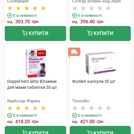
Солефарм
Солгар Вітамін енд Херб
Є в наявності
Є в наявності
303.70
грн
396.40
грн
від
від
КУПИТИ
КУПИТИ
Doppel herz aktiv Вітаміни
Фолівіт капсули 30 шт
для мами таблетки 30 шт
Квайссер Фарма
Технобіо
Є в наявності
Є в наявності
418.20
грн
421.00
грн
від
від
КУПИТИ
КУПИТИ