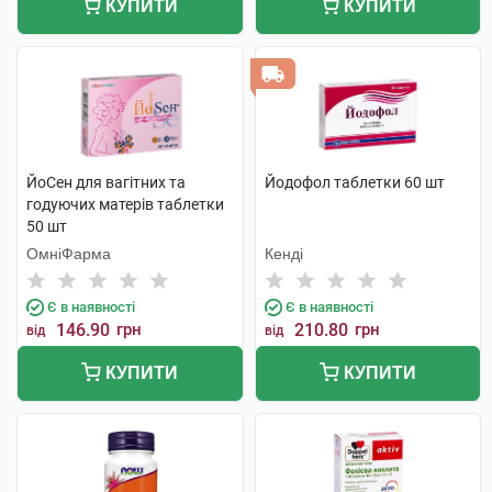
КУПИТИ
КУПИТИ
ЙоСен для вагітних та
Йодофол таблетки 60 шт
годуючих матерів таблетки
50 шт
ОмніФарма
Кенді
Є в наявності
Є в наявності
146.90
грн
210.80
грн
від
від
КУПИТИ
КУПИТИ