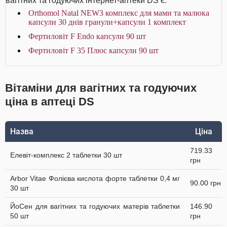
вагітних та годуючих інтернет-аптеки DS є:
Orthomol Natal NEW3 комплекс для мами та малюка
капсули 30 днів гранули+капсули 1 комплект
Фертиловіт F Endo капсули 90 шт
Фертиловіт F 35 Плюс капсули 90 шт
Вітаміни для вагітних та годуючих
ціна в аптеці DS
Назва
Ціна
719.33
Елевіт-комплекс 2 таблетки 30 шт
грн
Arbor Vitae Фолієва кислота форте таблетки 0,4 мг
90.00 грн
30 шт
ЙоСен для вагітних та годуючих матерів таблетки
146.90
50 шт
грн