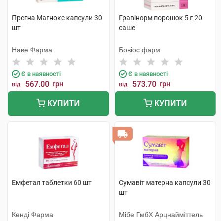
Прегна Магнокс капсули 30
Гравінорм порошок 5 г 20
шт
саше
Наве Фарма
Бовіос фарм
Є в наявності
Є в наявності
567.00
грн
573.70
грн
від
від
КУПИТИ
КУПИТИ
Емфетал таблетки 60 шт
Сумавіт матерна капсули 30
шт
Кенді Фарма
Мібе ГмбХ Арцнайміттель