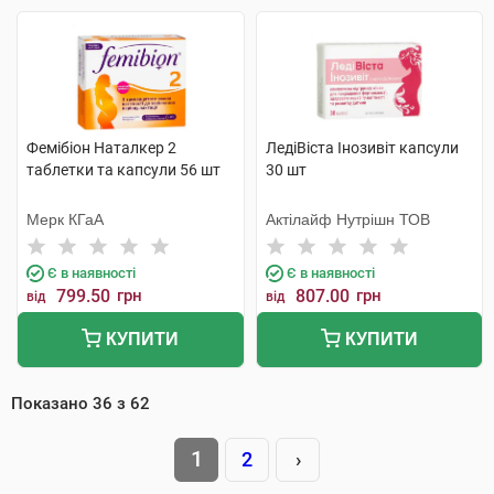
Фемібіон Наталкер 2
ЛедіВіста Інозивіт капсули
таблетки та капсули 56 шт
30 шт
Мерк КГаА
Актілайф Нутрішн ТОВ
Є в наявності
Є в наявності
799.50
грн
807.00
грн
від
від
КУПИТИ
КУПИТИ
Показано
36
з
62
1
2
›