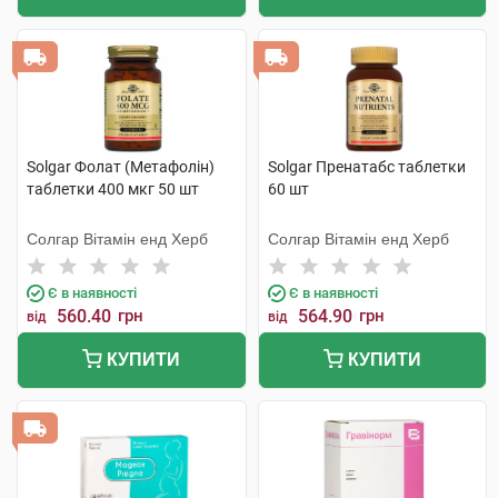
Solgar Фолат (Метафолін)
Solgar Пренатабс таблетки
таблетки 400 мкг 50 шт
60 шт
Солгар Вітамін енд Херб
Солгар Вітамін енд Херб
Є в наявності
Є в наявності
560.40
грн
564.90
грн
від
від
КУПИТИ
КУПИТИ