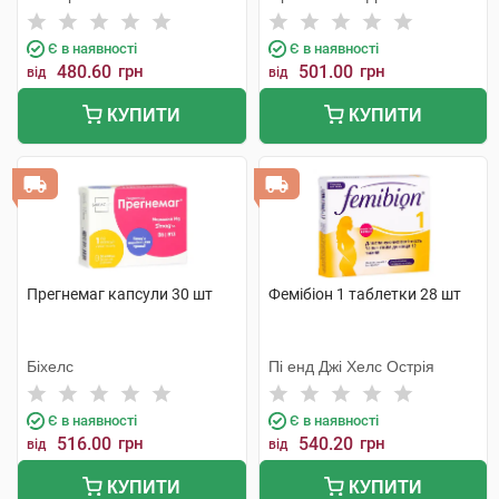
Є в наявності
Є в наявності
480.60
грн
501.00
грн
від
від
КУПИТИ
КУПИТИ
Прегнемаг капсули 30 шт
Фемібіон 1 таблетки 28 шт
Біхелс
Пі енд Джі Хелс Острія
Є в наявності
Є в наявності
516.00
грн
540.20
грн
від
від
КУПИТИ
КУПИТИ