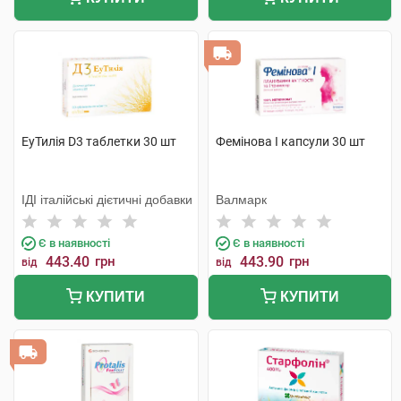
ЕуТилія D3 таблетки 30 шт
Фемінова І капсули 30 шт
ІДІ італійські дієтичні добавки
Валмарк
Є в наявності
Є в наявності
443.40
грн
443.90
грн
від
від
КУПИТИ
КУПИТИ