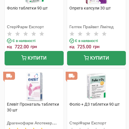
Фоліо таблетки 90 шт
Опрега капсули 30 шт
СтеріФарм Експорт
Гелтек Прайвет Лімітед
Є в наявності
Є в наявності
722.00
грн
725.00
грн
від
від
КУПИТИ
КУПИТИ
Елевіт Пронаталь таблетки
Фоліо + Д3 таблетки 90 шт
30 шт
Драгенофарм Апотекер
СтеріФарм Експорт
Пюшл