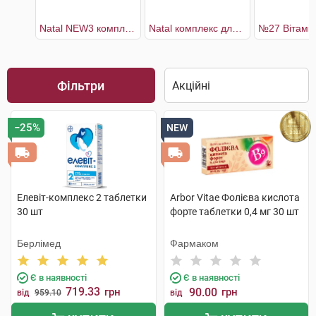
Natal NEW3 комплекс для мами та малюка капсули 30 днів гранули+капсули
Natal комплекс для мами та малюка капсули 30 днів
Фільтри
−25%
NEW
Елевіт-комплекс 2 таблетки
Arbor Vitae Фолієва кислота
30 шт
форте таблетки 0,4 мг 30 шт
Берлімед
Фармаком
Є в наявності
Є в наявності
719.33
грн
90.00
грн
від
959.10
від