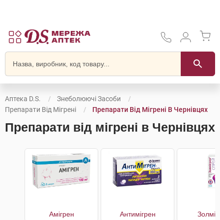
Аптека D.S.
Знеболюючі Засоби
Препарати Від Мігрені
Препарати Від Мігрені В Чернівцях
Препарати від мігрені в Чернівцях
Амігрен
Антимігрен
Золміг