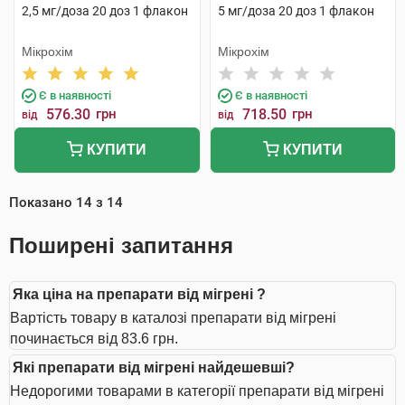
2,5 мг/доза 20 доз 1 флакон
5 мг/доза 20 доз 1 флакон
Мікрохім
Мікрохім
Є в наявності
Є в наявності
576.30
грн
718.50
грн
від
від
КУПИТИ
КУПИТИ
Показано
14
з
14
Поширені запитання
Яка ціна на препарати від мігрені ?
Вартість товару в каталозі препарати від мігрені
починається від 83.6 грн.
Які препарати від мігрені найдешевші?
Недорогими товарами в категорії препарати від мігрені