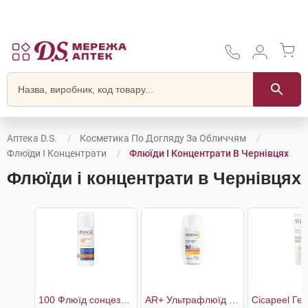
Аптека D.S.
Косметика По Догляду За Обличчям
Флюїди І Концентрати
Флюїди І Концентрати В Чернівцях
Флюїди і концентрати в Чернівцях
100 Флюїд сонцезахисний Екстрем SPF50+
AR+ Ультрафлюїд для чутливої шкіри обличчя SPF50+