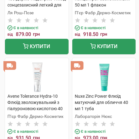
сонцезахисний легкий для
50 мл 1 флакон
чутливої шкіри дітей SPF50+
Ля Рош-Позе
П'єр Фабр Дермо-Косметик
50 мл 1 флакон
Є в наявності
Є в наявності
879.00
грн
918.50
грн
від
від
КУПИТИ
КУПИТИ
Avene Tolerance Hydra-10
Nuxe Zinc Power Флюїд
Флюїд зволожувальний з
матуючий для обличчя 40
гіалуроновою кислотою 40
мл 1 туба
мл 1 туба
П'єр Фабр Дермо-Косметик
Лабораторія Нюкс
Є в наявності
Є в наявності
931.50
грн
973.00
грн
від
від