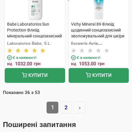
Babe Laboratorios Sun
Vichy Mineral 89 Флюїд
Protection Флюїд
щоденний сонцезахисний
мінеральний сонцезахисний
зволожувальний для шкіри
з фізичними фільтрами з
обличчя SPF50+ 50 мл 1
Laboratorios Babe, S.L.
Косметік Актів
SPF50 50 мл 1 флакон
туба
Інтернаціональ
Є в наявності
Є в наявності
1032.00
грн
1053.00
грн
від
від
КУПИТИ
КУПИТИ
Показано
36
з
53
1
2
›
Поширені запитання