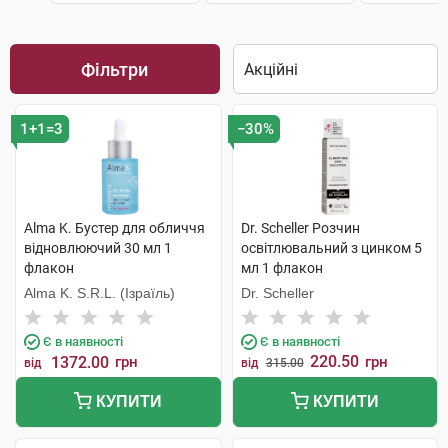
Фільтри
1+1=3
−30%
Alma K. Бустер для обличчя
Dr. Scheller Розчин
відновлюючий 30 мл 1
освітлювальний з цинком 5
флакон
мл 1 флакон
Alma K. S.R.L. (Ізраїль)
Dr. Scheller
Є в наявності
Є в наявності
220.50
1372.00
грн
грн
від
від
315.00
КУПИТИ
КУПИТИ