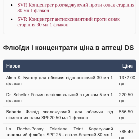
SVR Концентрат розгладжуючий проти ознак старіння
30 мл 1 флакон
SVR Концентрат антиоксидантний проти ознак
старіння 30 мл 1 флакон
Флюїди і концентрати ціна в аптеці DS
Назва
Ціна
Alma K. Бустер для обличчя відновлюючий 30 мл 1
1372.00
флакон
грн
Dr. Scheller Розчин освітлювальний з цинком 5 мл 1
220.50
флакон
грн
Babaria Флюїд зволожуючий для обличчя від
556.50
пігментних плям SPF20 50 мл 1 флакон
грн
La Roche-Posay Toleriane Teint Корегуючий
785.40
тональний флюїд з SPF 25 - світло-бежевий 30 мл 1
грн