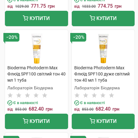
771.75
774.75
грн
грн
від
1029.00
від
1033.00
КУПИТИ
КУПИТИ
−20%
−20%
Bioderma Photoderm Max
Bioderma Photoderm Max
Флюїд SPF100 світлий тон 40
Флюїд SPF100 дуже світлий
мл 1 туба
тон 40 мл 1 туба
Лабораторія Біодерма
Лабораторія Біодерма
Є в наявності
Є в наявності
682.40
682.40
грн
грн
від
853.00
від
853.00
КУПИТИ
КУПИТИ