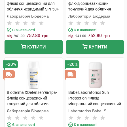
флюід сонцезахисний для
флюід сонцезахисний
обличчя невидимий SPF50+
тонуючий для обличчя
40 мл 1 флакон
SPF50+ тон 01 40 мл 1
Лабораторія Біодерма
Лабораторія Біодерма
флакон
Є в наявності
Є в наявності
752.80
752.80
грн
грн
від
941.00
від
941.00
КУПИТИ
КУПИТИ
−20%
−20%
Bioderma XDefense Ультра-
Babe Laboratorios Sun
флюід сонцезахисний
Protection Флюїд
тонуючий для обличчя
мінеральний сонцезахисний
SPF50+ тон 02 40 мл 1
з фізичними фільтрами з
Лабораторія Біодерма
Laboratorios Babe, S.L.
флакон
тонуючим ефектом з SPF50
50 мл 1 флакон
Є в наявності
Є в наявності