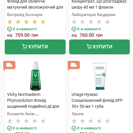
Флюїд для обличчя
Концентрат, що розгладжує
матуючий зволожуючий для
шкіру 40 мл 1 флакон
жирної та проблемної шкіри
Біотрейд Болгарія
Лабораторія Біодерма
50 мл 1 туба
Є в наявності
Є в наявності
709.00
грн
760.00
грн
від
від
КУПИТИ
КУПИТИ
Vichy Normaderm
Uriage Hyseac
Phytosolution Флюїд
Сонцезахисний флюїд SPF-
щоденний подвійної дії для
50+ 50 мл 1 туба
жирної, схильної до
Косметік Актів
Урьяж
недоліків шкіри 50 мл 1
Інтернаціональ
флакон
Є в наявності
Є в наявності