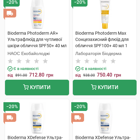
−20%
−20%
Bioderma Photoderm AR+
Bioderma Photoderm Max
Ультрафлюїд для чутливої
Сонцезахисний флюїд для
шкіри обличчя SPF50+ 40 мл
обличчя SPF100+ 40 мл 1
1 флакон
туба
НАОС Екобайолоджі
Лабораторія Біодерма
Є в наявності
Є в наявності
712.80
750.40
грн
грн
від
891.00
від
938.00
КУПИТИ
КУПИТИ
−20%
−20%
Bioderma XDefense Ультра-
Bioderma XDefense Ультра-