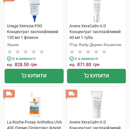
Uriage Xemose PSO
Avene XeraCalm A.D
Концентрат заспокійливий
Концентрат заспокійливий
150 мл 1 флакон
40 мл 1 туба
Урьяж
П'єр Фабр Дермо-Косметик
Є в наявності
Є в наявності
828.50
грн
871.80
грн
від
від
КУПИТИ
КУПИТИ
La Roche-Posay Anthelios UVA
Avene XeraCalm A.D
400 Дермо-Педіатрікс Флюїд
Концентрат заспокійливий