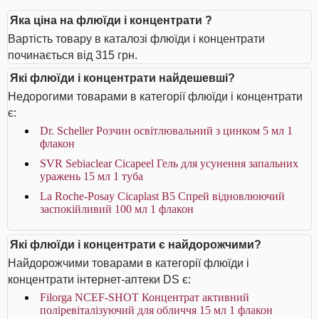
Яка ціна на флюїди і концентрати ?
Вартість товару в каталозі флюїди і концентрати
починається від 315 грн.
Які флюїди і концентрати найдешевші?
Недорогими товарами в категорії флюїди і концентрати
є:
Dr. Scheller Розчин освітлювальний з цинком 5 мл 1
флакон
SVR Sebiaclear Cicapeel Гель для усунення запальних
уражень 15 мл 1 туба
La Roche-Posay Cicaplast В5 Спрей відновлюючий
заспокійливий 100 мл 1 флакон
Які флюїди і концентрати є найдорожчими?
Найдорожчими товарами в категорії флюїди і
концентрати інтернет-аптеки DS є:
Filorga NCEF-SHOT Концентрат активний
поліревіталізуючий для обличчя 15 мл 1 флакон