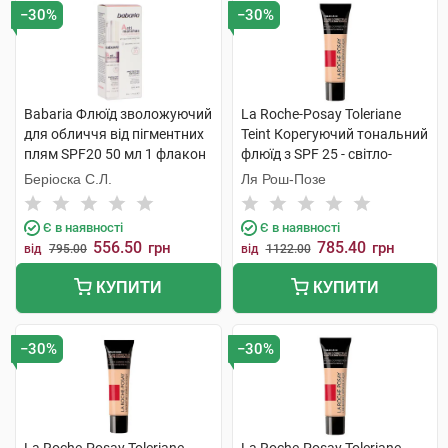
−30%
−30%
Babaria Флюїд зволожуючий
La Roche-Posay Toleriane
для обличчя від пігментних
Teint Корегуючий тональний
плям SPF20 50 мл 1 флакон
флюїд з SPF 25 - світло-
бежевий 30 мл 1 туба
Беріоска С.Л.
Ля Рош-Позе
Є в наявності
Є в наявності
556.50
785.40
грн
грн
від
795.00
від
1122.00
КУПИТИ
КУПИТИ
−30%
−30%