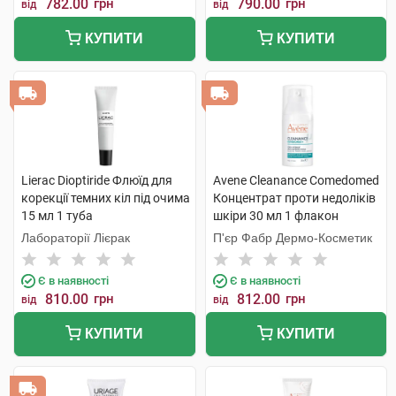
782.00
грн
790.00
грн
від
від
КУПИТИ
КУПИТИ
Lierac Dioptiride Флюїд для
Avene Cleanance Comedomed
корекції темних кіл під очима
Концентрат проти недоліків
15 мл 1 туба
шкіри 30 мл 1 флакон
Лабораторії Лієрак
П'єр Фабр Дермо-Косметик
Є в наявності
Є в наявності
810.00
грн
812.00
грн
від
від
КУПИТИ
КУПИТИ