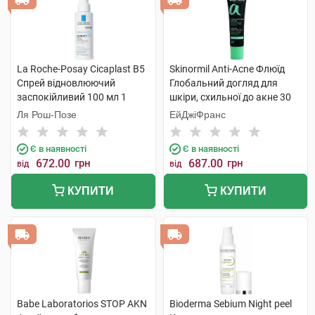
La Roche-Posay Cicaplast В5
Skinormil Anti-Acne Флюїд
Спрей відновлюючий
Глобальний догляд для
заспокійливий 100 мл 1
шкіри, схильної до акне 30
флакон
мл 1 туба
Ля Рош-Позе
ЕйДжіФранс
Є в наявності
Є в наявності
672.00
грн
687.00
грн
від
від
КУПИТИ
КУПИТИ
Babe Laboratorios STOP AKN
Bioderma Sebium Night peel