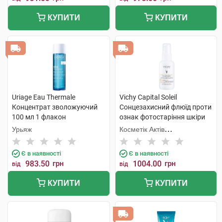
КУПИТИ
КУПИТИ
Uriage Eau Thermale
Vichy Capital Soleil
Концентрат зволожуючий
Сонцезахисний флюїд проти
100 мл 1 флакон
ознак фотостаріння шкіри
обличчя SPF50+ 40 мл 1
Урьяж
Косметік Актів
флакон
Інтернаціональ
Є в наявності
Є в наявності
983.50
грн
1004.00
грн
від
від
КУПИТИ
КУПИТИ