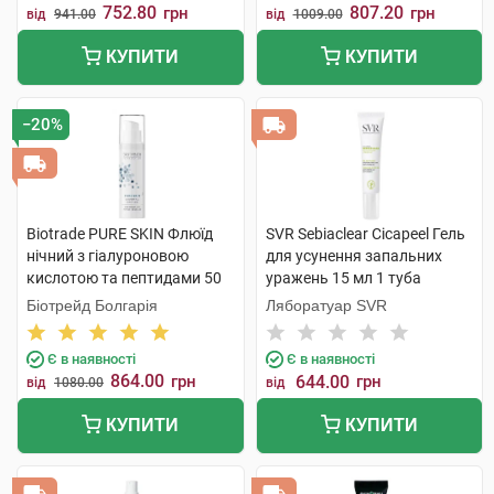
752.80
807.20
грн
грн
від
941.00
від
1009.00
КУПИТИ
КУПИТИ
−20%
Biotrade PURE SKIN Флюїд
SVR Sebiaclear Cicapeel Гель
нічний з гіалуроновою
для усунення запальних
кислотою та пептидами 50
уражень 15 мл 1 туба
мл 1 флакон
Біотрейд Болгарія
Ляборатуар SVR
Є в наявності
Є в наявності
864.00
грн
644.00
грн
від
1080.00
від
КУПИТИ
КУПИТИ