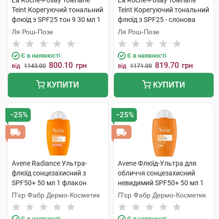
La Roche-Posay Toleriane
La Roche-Posay Toleriane
Teint Корегуючий тональний
Teint Корегуючий тональний
флюїд з SPF25 тон 9 30 мл 1
флюїд з SPF25 - слонова
туба
кістка 30 мл 1 туба
Ля Рош-Позе
Ля Рош-Позе
Є в наявності
Є в наявності
800.10
819.70
грн
грн
від
1143.00
від
1171.00
КУПИТИ
КУПИТИ
−25%
−25%
Avene Radiance Ультра-
Avene Флюїд-Ультра для
флюїд сонцезахисний з
обличчя сонцезахисний
SPF50+ 50 мл 1 флакон
невидимий SPF50+ 50 мл 1
флакон
П'єр Фабр Дермо-Косметик
П'єр Фабр Дермо-Косметик
Є в наявності
Є в наявності