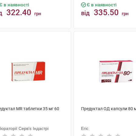
Є в наявності
Є в наявності
322.40
335.50
д
від
грн
грн
КУПИТИ
КУПИТИ
едуктал MR таблетки 35 мг 60
Предуктал ОД капсули 80 м
ораторії Серв'є Індастрі
Егіс