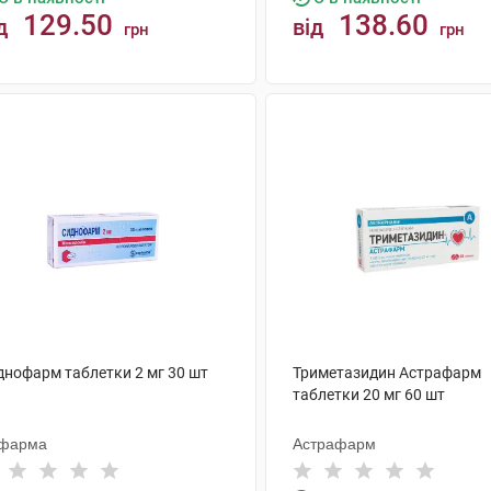
129.50
138.60
д
від
грн
грн
КУПИТИ
КУПИТИ
днофарм таблетки 2 мг 30 шт
Триметазидин Астрафарм
таблетки 20 мг 60 шт
фарма
Астрафарм