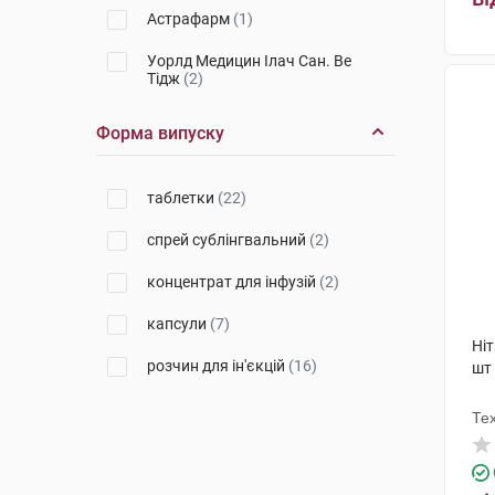
Астрафарм
(1)
Уорлд Медицин Ілач Сан. Ве
Тідж
(2)
Дослідний завод ГНЦЛС
(1)
Форма випуску
Фарма Старт
(1)
таблетки
(22)
Дексель
(2)
спрей сублінгвальний
(2)
Лабораторії Серв'є Індастрі
(1)
концентрат для інфузій
(2)
Мікрохім
(3)
капсули
(7)
Дарниця ФФ
(2)
Ніт
розчин для ін'єкцій
(16)
шт
Гріндекс
(4)
Інфузія
(2)
Те
Фармак
(4)