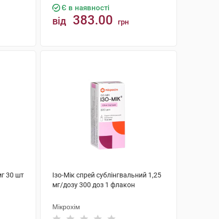
Є в наявності
383.00
від
грн
КУПИТИ
г 30 шт
Ізо-Мік спрей сублінгвальний 1,25
мг/дозу 300 доз 1 флакон
Мікрохім