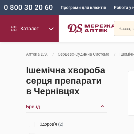
0 800 30 20 60
Програми для клієнтів
Робота у 
Каталог
Аптека D.S.
Серцево-Судинна Система
Ішеміч
Ішемічна хвороба
серця препарати
в Чернівцях
Бренд
Здоров'я
(2)