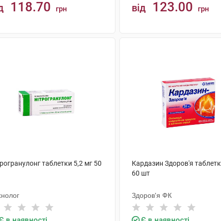
118.70
123.00
д
від
грн
грн
КУПИТИ
КУПИТИ
рогранулонг таблетки 5,2 мг 50
Кардазин Здоров'я таблетк
60 шт
хнолог
Здоров'я ФК
Є в наявності
Є в наявності