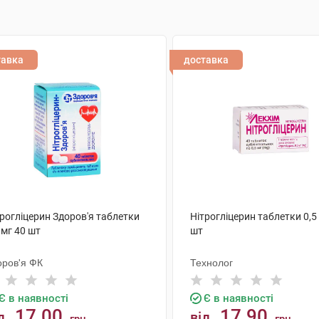
тавка
доставка
рогліцерин Здоров'я таблетки
Нітрогліцерин таблетки 0,5
 мг 40 шт
шт
оров'я ФК
Технолог
Є в наявності
Є в наявності
17.00
17.90
д
від