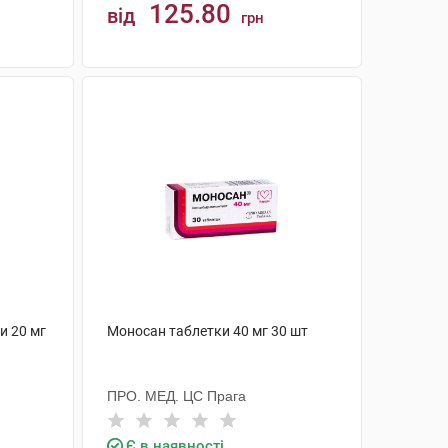
125.80
від
грн
КУПИТИ
и 20 мг
Моносан таблетки 40 мг 30 шт
ПРО. МЕД. ЦС Прага
Є в наявності