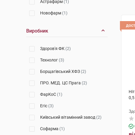
Астрафарм
(1)
Новофарм
(1)
дос
Виробник
Здоров'я ФК
(2)
Технолог
(3)
Борщагівський ХФЗ
(2)
ПРО. МЕД. ЦС Прага
(2)
Ніт
ФарКоС
(1)
0,5
Егіс
(3)
Зд
Київський вітамінний завод
(2)
Софарма
(1)
ві