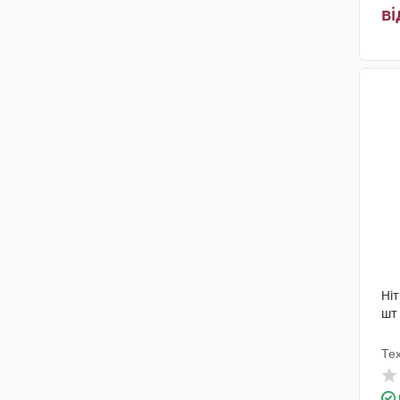
ві
Ніт
шт
Те