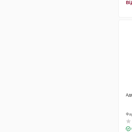
Лекхім-Харків
(4)
ві
Юрія-Фарм
(1)
Новофарм-Біосинтез
(1)
Біолік
(1)
К.О.Ромфарм Компані
(1)
Холопак
(1)
Ромфарм Компані
(1)
Ад
Фа