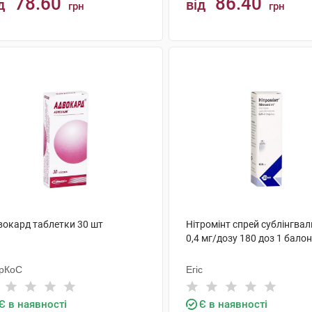
78.60
86.40
д
від
грн
грн
КУПИТИ
КУПИТИ
вокард таблетки 30 шт
Нітромінт спрей сублінгва
0,4 мг/дозу 180 доз 1 балон
рКоС
Егіс
Є в наявності
Є в наявності