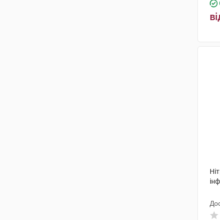
ві
Ні
інф
До