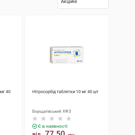
 мг 40
Нітросорбід таблетки 10 мг 40 шт
Борщагівський ХФЗ
Є в наявності
77.50
від