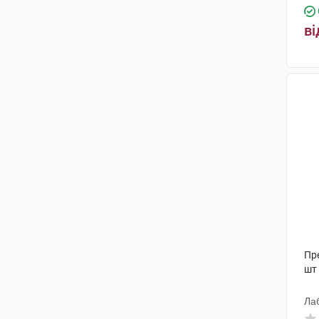
ві
Пр
шт
Лаб