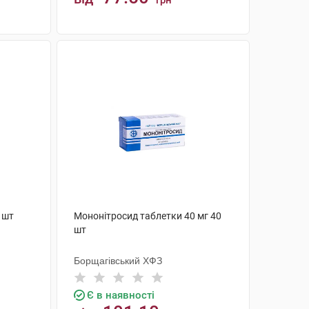
грн
КУПИТИ
 шт
Мононітросид таблетки 40 мг 40
шт
Борщагівський ХФЗ
Є в наявності