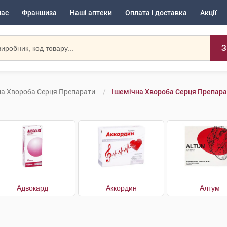
нас
Франшиза
Наші аптеки
Оплата і доставка
Акції
З
на Хвороба Серця Препарати
Ішемічна Хвороба Серця Препара
Адвокард
Аккордин
Алтум