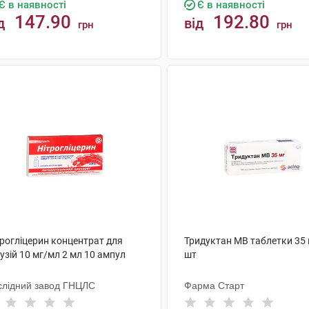
Є в наявності
Є в наявності
147.90
192.80
д
від
грн
грн
КУПИТИ
КУПИТИ
трогліцерин концентрат для
Тридуктан МВ таблетки 35 
узій 10 мг/мл 2 мл 10 ампул
шт
слідний завод ГНЦЛС
Фарма Старт