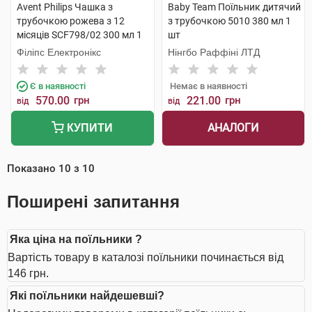
Avent Philips Чашка з
Baby Team Поїльник дитячий
трубочкою рожева з 12
з трубочкою 5010 380 мл 1
місяців SCF798/02 300 мл 1
шт
шт
Філіпс Електронікс
Нінгбо Раффіні ЛТД
Є в наявності
Немає в наявності
570.00
грн
221.00
грн
від
від
АНАЛОГИ
КУПИТИ
Показано
10
з
10
Поширені запитання
Яка ціна на поїльники ?
Вартість товару в каталозі поїльники починається від
146 грн.
Які поїльники найдешевші?