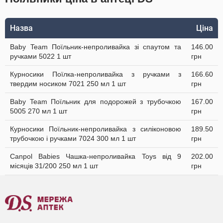
Назва
Ціна
Baby Team Поїльник-непроливайка зі спаутом та
146.00
ручками 5022 1 шт
грн
Курносики Поїлка-непроливайка з ручками з
166.60
твердим носиком 7021 250 мл 1 шт
грн
Baby Team Поїльник для подорожей з трубочкою
167.00
5005 270 мл 1 шт
грн
Курносики Поїльник-непроливайка з силіконовою
189.50
трубочкою і ручками 7024 300 мл 1 шт
грн
Canpol Babies Чашка-непроливайка Toys від 9
202.00
місяців 31/200 250 мл 1 шт
грн