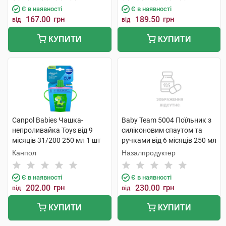
Є в наявності
Є в наявності
167.00
грн
189.50
грн
від
від
КУПИТИ
КУПИТИ
Canpol Babies Чашка-
Baby Team 5004 Поїльник з
непроливайка Toys від 9
силіконовим спаутом та
місяців 31/200 250 мл 1 шт
ручками від 6 місяців 250 мл
1 шт
Канпол
Назалпродуктер
Є в наявності
Є в наявності
202.00
грн
230.00
грн
від
від
КУПИТИ
КУПИТИ