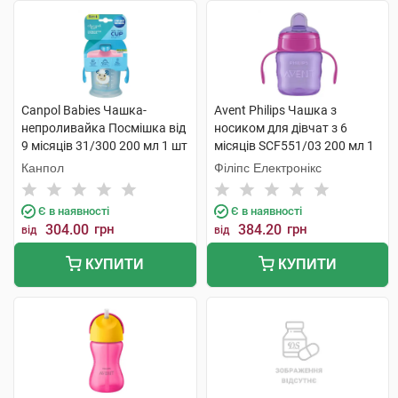
Canpol Babies Чашка-
Avent Philips Чашка з
непроливайка Посмішка від
носиком для дівчат з 6
9 місяців 31/300 200 мл 1 шт
місяців SCF551/03 200 мл 1
шт
Канпол
Філіпс Електронікс
Є в наявності
Є в наявності
304.00
грн
384.20
грн
від
від
КУПИТИ
КУПИТИ