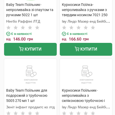
Baby Team Поїльник-
Курносики Поїлка-
непроливайка зі спаутом та
непроливайка з ручками з
ручками 5022 1 шт
твердим носиком 7021 250
мл 1 шт
Нінгбо Раффіні ЛТД
Іву Ліндо Мазер енд Бейбі
Продактс
Є в наявності
Є в наявності
146.00
грн
166.60
грн
від
від
КУПИТИ
КУПИТИ
Baby Team Поїльник для
Курносики Поїльник-
подорожей з трубочкою
непроливайка з
5005 270 мл 1 шт
силіконовою трубочкою і
ручками 7024 300 мл 1 шт
Зеніт інфант продактс ко лтд
Іву Ліндо Мазер енд Бейбі
Продактс