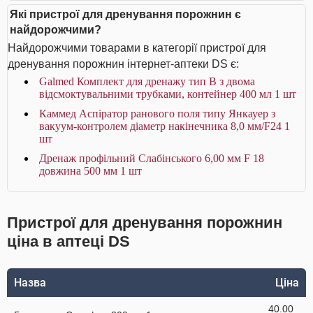
Які пристрої для дренування порожнин є
найдорожчими?
Найдорожчими товарами в категорії пристрої для
дренування порожнин інтернет-аптеки DS є:
Galmed Комплект для дренажу тип В з двома
відсмоктувальними трубками, контейнер 400 мл 1 шт
Каммед Аспіратор ранового поля типу Янкауер з
вакуум-контролем діаметр накінечника 8,0 мм/F24 1
шт
Дренаж профільний Слабінського 6,00 мм F 18
довжина 500 мм 1 шт
Пристрої для дренування порожнин
ціна в аптеці DS
Назва
Ціна
40.00