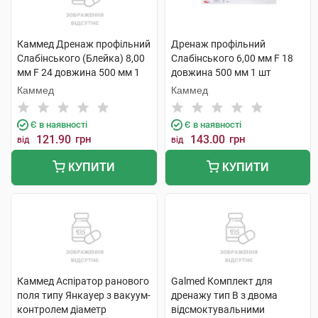
Каммед Дренаж профільний
Дренаж профільний
Слабінського (Блейка) 8,00
Слабінського 6,00 мм F 18
мм F 24 довжина 500 мм 1
довжина 500 мм 1 шт
шт
Каммед
Каммед
Є в наявності
Є в наявності
121.90
грн
143.00
грн
від
від
КУПИТИ
КУПИТИ
Каммед Аспіратор ранового
Galmed Комплект для
поля типу Янкауер з вакуум-
дренажу тип В з двома
контролем діаметр
відсмоктувальними