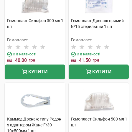
Гемопласт Сильфон 300 мл 1
Гемопласт Дренаж прямий
шт
№15 стерильний 1 шт
Гемопласт
Гемопласт
Є в наявності
Є в наявності
40.00
грн
41.50
грн
від
від
КУПИТИ
КУПИТИ
Каммед Дренаж типу Редон
Гемопласт Сильфон 500 мл 1
з адаптером Жане Fr30
шт
10x500мм 1 шт