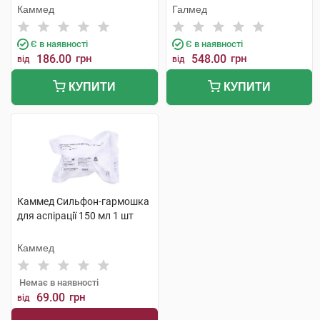
накінечника 8,0 мм/F24 1 шт
трубками, контейнер 400 мл
Каммед
Галмед
1 шт
Є в наявності
Є в наявності
186.00
грн
548.00
грн
від
від
КУПИТИ
КУПИТИ
Каммед Сильфон-гармошка
для аспірації 150 мл 1 шт
Каммед
Немає в наявності
69.00
грн
від