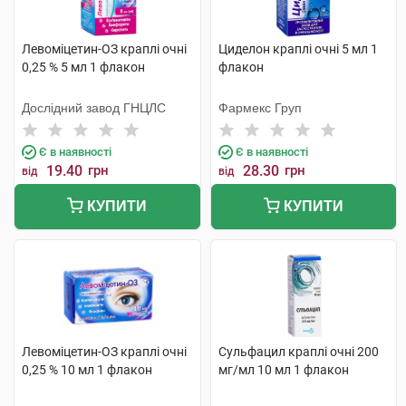
Левоміцетин-ОЗ краплі очні
Циделон краплі очні 5 мл 1
0,25 % 5 мл 1 флакон
флакон
Дослідний завод ГНЦЛС
Фармекс Груп
Є в наявності
Є в наявності
19.40
грн
28.30
грн
від
від
КУПИТИ
КУПИТИ
Левоміцетин-ОЗ краплі очні
Сульфацил краплі очні 200
0,25 % 10 мл 1 флакон
мг/мл 10 мл 1 флакон