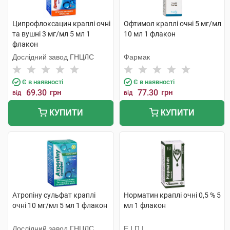
Ципрофлоксацин краплі очні
Офтимол краплі очні 5 мг/мл
та вушні 3 мг/мл 5 мл 1
10 мл 1 флакон
флакон
Дослідний завод ГНЦЛС
Фармак
Є в наявності
Є в наявності
69.30
грн
77.30
грн
від
від
КУПИТИ
КУПИТИ
Атропіну сульфат краплі
Норматин краплі очні 0,5 % 5
очні 10 мг/мл 5 мл 1 флакон
мл 1 флакон
Дослідний завод ГНЦЛС
Е.І.П.І.