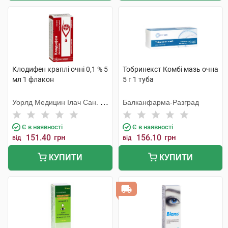
Клодифен краплі очні 0,1 % 5
Тобринекст Комбі мазь очна
мл 1 флакон
5 г 1 туба
Уорлд Медицин Ілач Сан. Ве
Балканфарма-Разград
Тідж
Є в наявності
Є в наявності
151.40
грн
156.10
грн
від
від
КУПИТИ
КУПИТИ