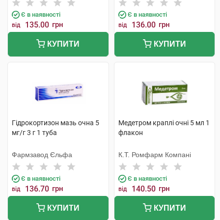
Бельгія
Тідж
Є в наявності
Є в наявності
135.00
грн
136.00
грн
від
від
КУПИТИ
КУПИТИ
Гідрокортизон мазь очна 5
Медетром краплі очні 5 мл 1
мг/г 3 г 1 туба
флакон
Фармзавод Єльфа
К.Т. Ромфарм Компані
Є в наявності
Є в наявності
136.70
грн
140.50
грн
від
від
КУПИТИ
КУПИТИ