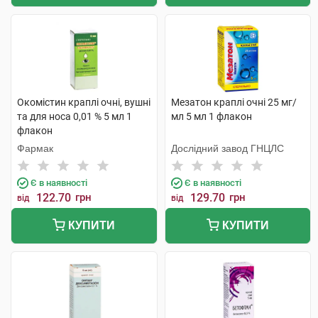
Окомістин краплі очні, вушні
Мезатон краплі очні 25 мг/
та для носа 0,01 % 5 мл 1
мл 5 мл 1 флакон
флакон
Фармак
Дослідний завод ГНЦЛС
Є в наявності
Є в наявності
122.70
грн
129.70
грн
від
від
КУПИТИ
КУПИТИ