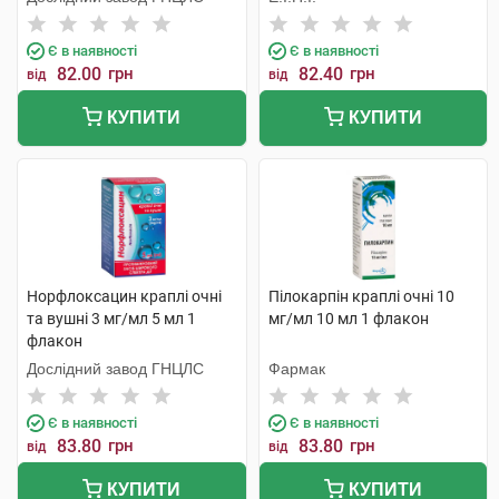
Є в наявності
Є в наявності
82.00
грн
82.40
грн
від
від
КУПИТИ
КУПИТИ
Норфлоксацин краплі очні
Пілокарпін краплі очні 10
та вушні 3 мг/мл 5 мл 1
мг/мл 10 мл 1 флакон
флакон
Дослідний завод ГНЦЛС
Фармак
Є в наявності
Є в наявності
83.80
грн
83.80
грн
від
від
КУПИТИ
КУПИТИ