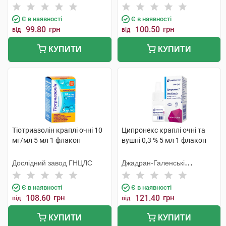
Тідж
Є в наявності
Є в наявності
99.80
грн
100.50
грн
від
від
КУПИТИ
КУПИТИ
Тіотриазолін краплі очні 10
Ципронекс краплі очні та
мг/мл 5 мл 1 флакон
вушні 0,3 % 5 мл 1 флакон
Дослідний завод ГНЦЛС
Джадран-Галенські
Лабораторій
Є в наявності
Є в наявності
108.60
грн
121.40
грн
від
від
КУПИТИ
КУПИТИ