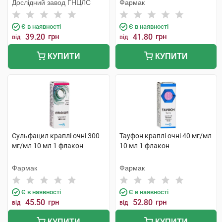
Дослідний завод ГНЦЛС
Фармак
Є в наявності
Є в наявності
39.20
грн
41.80
грн
від
від
КУПИТИ
КУПИТИ
Сульфацил краплі очні 300
Тауфон краплі очні 40 мг/мл
мг/мл 10 мл 1 флакон
10 мл 1 флакон
Фармак
Фармак
Є в наявності
Є в наявності
45.50
грн
52.80
грн
від
від
КУПИТИ
КУПИТИ