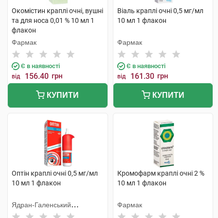
Окомістин краплі очні, вушні
Віаль краплі очні 0,5 мг/мл
та для носа 0,01 % 10 мл 1
10 мл 1 флакон
флакон
Фармак
Фармак
Є в наявності
Є в наявності
156.40
грн
161.30
грн
від
від
КУПИТИ
КУПИТИ
Оптін краплі очні 0,5 мг/мл
Кромофарм краплі очні 2 %
10 мл 1 флакон
10 мл 1 флакон
Ядран-Галенський
Фармак
Лабораторій