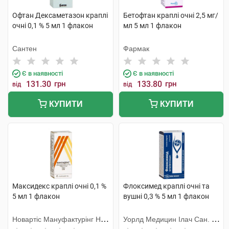
Офтан Дексаметазон краплі
Бетофтан краплі очні 2,5 мг/
очні 0,1 % 5 мл 1 флакон
мл 5 мл 1 флакон
Сантен
Фармак
Є в наявності
Є в наявності
131.30
грн
133.80
грн
від
від
КУПИТИ
КУПИТИ
Максидекс краплі очні 0,1 %
Флоксимед краплі очні та
5 мл 1 флакон
вушні 0,3 % 5 мл 1 флакон
Новартіс Мануфактурінг НВ,
Уорлд Медицин Ілач Сан. Ве