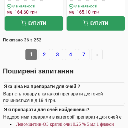
Є в наявності
Є в наявності
164.60
грн
165.10
грн
від
від
КУПИТИ
КУПИТИ
Показано
36
з
252
1
2
3
4
7
›
Поширені запитання
Яка ціна на препарати для очей ?
Вартість товару в каталозі препарати для очей
починається від 19.4 грн.
Які препарати для очей найдешевші?
Недорогими товарами в категорії препарати для очей є:
Левоміцетин-ОЗ краплі очні 0,25 % 5 мл 1 флакон