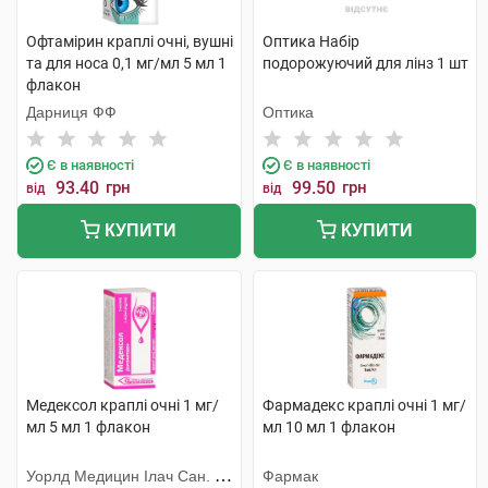
Офтамірин краплі очні, вушні
Оптика Набір
та для носа 0,1 мг/мл 5 мл 1
подорожуючий для лінз 1 шт
флакон
Дарниця ФФ
Оптика
Є в наявності
Є в наявності
93.40
грн
99.50
грн
від
від
КУПИТИ
КУПИТИ
Медексол краплі очні 1 мг/
Фармадекс краплі очні 1 мг/
мл 5 мл 1 флакон
мл 10 мл 1 флакон
Уорлд Медицин Ілач Сан. Ве
Фармак