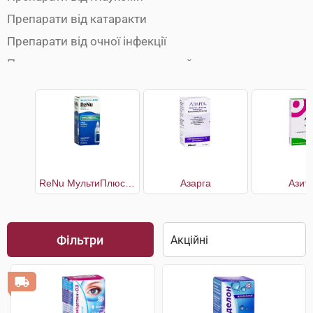
Препарати від катаракти
Препарати від очної інфекції
Препарати для зволоження очей
Розчини для лінз
ReNu МультиПлюс багатоцільовий розчин для контактних лінз
Азарга
Азит
Фільтри