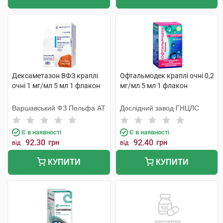
Дексаметазон ВФЗ краплі
Офтальмодек краплі очні 0,2
очні 1 мг/мл 5 мл 1 флакон
мг/мл 5 мл 1 флакон
Варшавський ФЗ Польфа АТ
Дослідний завод ГНЦЛС
Є в наявності
Є в наявності
92.30
грн
92.40
грн
від
від
КУПИТИ
КУПИТИ